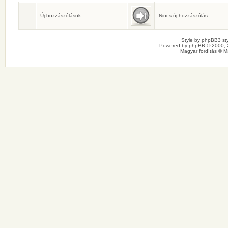
Születésnaposok
Ma senkinek sincs születésnapja.
Új hozzászólások
Nincs új hozzászólás
Style by
phpBB3 sty
Powered by
phpBB
© 2000, 
Magyar fordítás ©
M