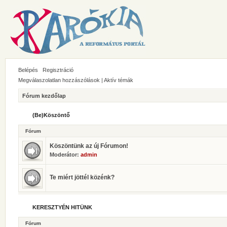
Belépés
Regisztráció
Megválaszolatlan hozzászólások
|
Aktív témák
Fórum kezdőlap
(Be)Köszöntő
Fórum
Köszöntünk az új Fórumon!
Moderátor:
admin
Te miért jöttél közénk?
KERESZTYÉN HITÜNK
Fórum