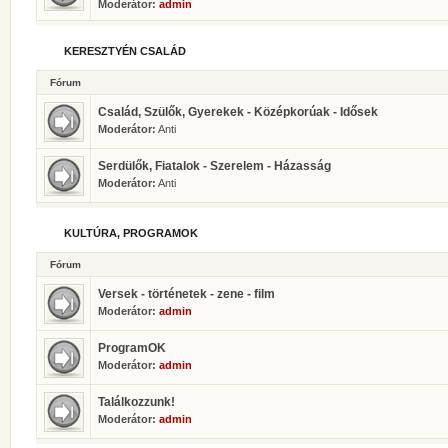
Moderátor:
admin
KERESZTYÉN CSALÁD
Fórum
Család, Szülők, Gyerekek - Középkorúak - Idősek
Moderátor:
Anti
Serdülők, Fiatalok - Szerelem - Házasság
Moderátor:
Anti
KULTÚRA, PROGRAMOK
Fórum
Versek - történetek - zene - film
Moderátor:
admin
ProgramOK
Moderátor:
admin
Találkozzunk!
Moderátor:
admin