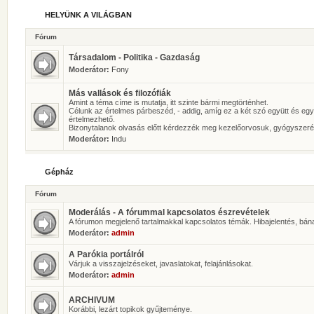
HELYÜNK A VILÁGBAN
Fórum
Társadalom - Politika - Gazdaság
Moderátor:
Fony
Más vallások és filozófiák
Amint a téma címe is mutatja, itt szinte bármi megtörténhet.
Célunk az értelmes párbeszéd, - addig, amíg ez a két szó együtt és eg
értelmezhető.
Bizonytalanok olvasás előtt kérdezzék meg kezelőorvosuk, gyógyszeré
Moderátor:
Indu
Gépház
Fórum
Moderálás - A fórummal kapcsolatos észrevételek
A fórumon megjelenő tartalmakkal kapcsolatos témák. Hibajelentés, bán
Moderátor:
admin
A Parókia portálról
Várjuk a visszajelzéseket, javaslatokat, felajánlásokat.
Moderátor:
admin
ARCHIVUM
Korábbi, lezárt topikok gyűjteménye.