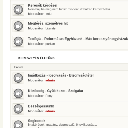
Keresők kérdései
Nem baj, ha még nem tudsz mindent, itt bátran kérdezhetsz.
Moderátor:
Indu
Megtérés, személyes hit
Moderátor:
Literaty
Teológia - Református Egyházunk - Más keresztyén egyházak
Moderátor:
puritan
KERESZTYÉN ÉLETÜNK
Fórum
Imádkozás - Igeolvasás - Bizonyságtétel
Moderátor:
admin
Közösség - Gyülekezet - Szolgálat
Moderátor:
Fony
Beszélgessünk!
Moderátor:
admin
Segítsetek!
Imakérések, magány, depresszió, öngyilkosság...