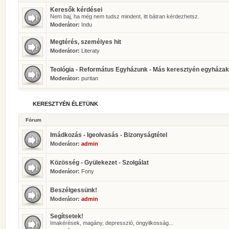
Keresők kérdései
Nem baj, ha még nem tudsz mindent, itt bátran kérdezhetsz.
Moderátor:
Indu
Megtérés, személyes hit
Moderátor:
Literaty
Teológia - Református Egyházunk - Más keresztyén egyházak
Moderátor:
puritan
KERESZTYÉN ÉLETÜNK
Fórum
Imádkozás - Igeolvasás - Bizonyságtétel
Moderátor:
admin
Közösség - Gyülekezet - Szolgálat
Moderátor:
Fony
Beszélgessünk!
Moderátor:
admin
Segítsetek!
Imakérések, magány, depresszió, öngyilkosság...