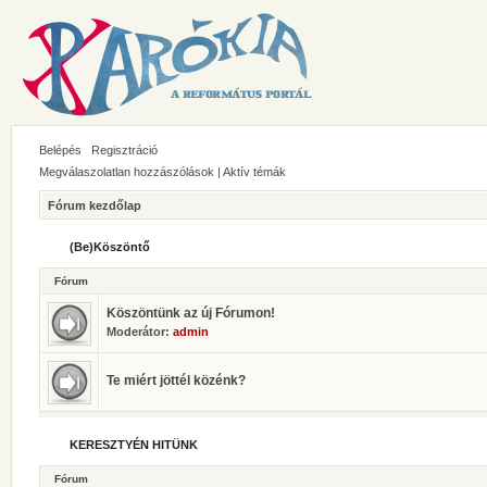
Belépés
Regisztráció
Megválaszolatlan hozzászólások
|
Aktív témák
Fórum kezdőlap
(Be)Köszöntő
Fórum
Köszöntünk az új Fórumon!
Moderátor:
admin
Te miért jöttél közénk?
KERESZTYÉN HITÜNK
Fórum