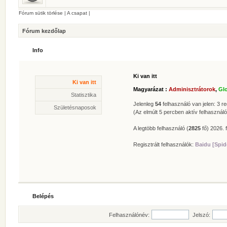
Fórum sütik törlése
|
A csapat
|
Fórum kezdőlap
Info
Ki van itt
Statisztika
Ki van itt
* Hozzászólások száma:
62629
Magyarázat :
Adminisztrátorok
,
Gl
* Témák száma:
412
Statisztika
* Felhasználók száma:
606
Jelenleg
54
felhasználó van jelen: 3 reg
Születésnaposok
* Legújabb regisztrált tagunk:
Zolee
(Az elmúlt 5 percben aktív felhasználó
A legtöbb felhasználó (
2825
fő) 2026. f
Regisztrált felhasználók:
Baidu [Spid
Belépés
Felhasználónév:
Jelszó: