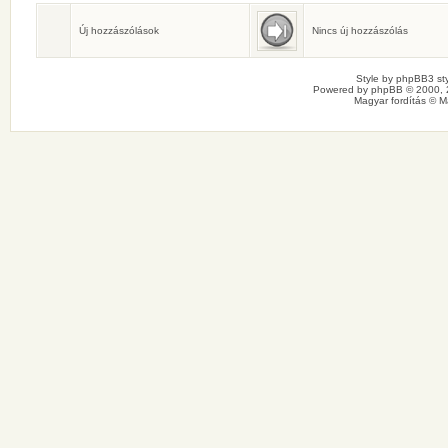
Születésnaposok
Ma senkinek sincs születésnapja.
Új hozzászólások
Nincs új hozzászólás
Style by
phpBB3 sty
Powered by
phpBB
© 2000, 
Magyar fordítás ©
M