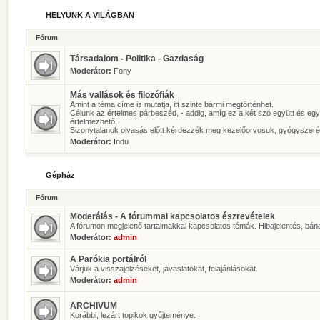
HELYÜNK A VILÁGBAN
Fórum
Társadalom - Politika - Gazdaság
Moderátor:
Fony
Más vallások és filozófiák
Amint a téma címe is mutatja, itt szinte bármi megtörténhet.
Célunk az értelmes párbeszéd, - addig, amíg ez a két szó együtt és eg
értelmezhető.
Bizonytalanok olvasás előtt kérdezzék meg kezelőorvosuk, gyógyszeré
Moderátor:
Indu
Gépház
Fórum
Moderálás - A fórummal kapcsolatos észrevételek
A fórumon megjelenő tartalmakkal kapcsolatos témák. Hibajelentés, bán
Moderátor:
admin
A Parókia portálról
Várjuk a visszajelzéseket, javaslatokat, felajánlásokat.
Moderátor:
admin
ARCHIVUM
Korábbi, lezárt topikok gyűjteménye.