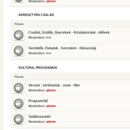
Moderátor:
admin
KERESZTYÉN CSALÁD
Fórum
Család, Szülők, Gyerekek - Középkorúak - Idősek
Moderátor:
Anti
Serdülők, Fiatalok - Szerelem - Házasság
Moderátor:
Anti
KULTÚRA, PROGRAMOK
Fórum
Versek - történetek - zene - film
Moderátor:
admin
ProgramOK
Moderátor:
admin
Találkozzunk!
Moderátor:
admin