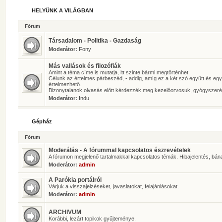
HELYÜNK A VILÁGBAN
Fórum
Társadalom - Politika - Gazdaság
Moderátor:
Fony
Más vallások és filozófiák
Amint a téma címe is mutatja, itt szinte bármi megtörténhet.
Célunk az értelmes párbeszéd, - addig, amíg ez a két szó együtt és eg
értelmezhető.
Bizonytalanok olvasás előtt kérdezzék meg kezelőorvosuk, gyógyszeré
Moderátor:
Indu
Gépház
Fórum
Moderálás - A fórummal kapcsolatos észrevételek
A fórumon megjelenő tartalmakkal kapcsolatos témák. Hibajelentés, bán
Moderátor:
admin
A Parókia portálról
Várjuk a visszajelzéseket, javaslatokat, felajánlásokat.
Moderátor:
admin
ARCHIVUM
Korábbi, lezárt topikok gyűjteménye.