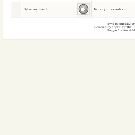
Születésnaposok
Ma senkinek sincs születésnapja.
Új hozzászólások
Nincs új hozzászólás
Style by
phpBB3 sty
Powered by
phpBB
© 2000, 
Magyar fordítás ©
M