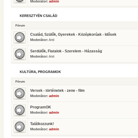
Moderátor:
admin
KERESZTYÉN CSALÁD
Fórum
Család, Szülők, Gyerekek - Középkorúak - Idősek
Moderátor:
Anti
Serdülők, Fiatalok - Szerelem - Házasság
Moderátor:
Anti
KULTÚRA, PROGRAMOK
Fórum
Versek - történetek - zene - film
Moderátor:
admin
ProgramOK
Moderátor:
admin
Találkozzunk!
Moderátor:
admin