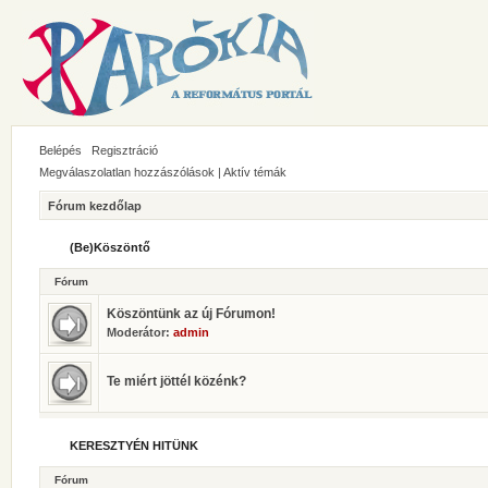
Belépés
Regisztráció
Megválaszolatlan hozzászólások
|
Aktív témák
Fórum kezdőlap
(Be)Köszöntő
Fórum
Köszöntünk az új Fórumon!
Moderátor:
admin
Te miért jöttél közénk?
KERESZTYÉN HITÜNK
Fórum