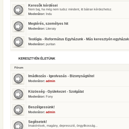
Keresők kérdései
Nem baj, ha még nem tudsz mindent, itt bátran kérdezhetsz.
Moderátor:
Indu
Megtérés, személyes hit
Moderátor:
Literaty
Teológia - Református Egyházunk - Más keresztyén egyházak
Moderátor:
puritan
KERESZTYÉN ÉLETÜNK
Fórum
Imádkozás - Igeolvasás - Bizonyságtétel
Moderátor:
admin
Közösség - Gyülekezet - Szolgálat
Moderátor:
Fony
Beszélgessünk!
Moderátor:
admin
Segítsetek!
Imakérések, magány, depresszió, öngyilkosság...