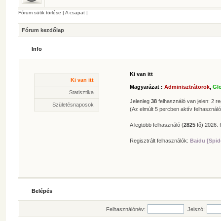
Fórum sütik törlése
|
A csapat
|
Fórum kezdőlap
Info
Ki van itt
Statisztika
Ki van itt
* Hozzászólások száma:
62629
Magyarázat :
Adminisztrátorok
,
Gl
* Témák száma:
412
Statisztika
* Felhasználók száma:
606
Jelenleg
38
felhasználó van jelen: 2 reg
Születésnaposok
* Legújabb regisztrált tagunk:
Zolee
(Az elmúlt 5 percben aktív felhasználó
A legtöbb felhasználó (
2825
fő) 2026. f
Regisztrált felhasználók:
Baidu [Spid
Belépés
Felhasználónév:
Jelszó: