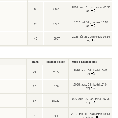
2026. aug. 01., szombat 03:36
65
8621
szj
2026. júl. 31., péntek 16:54
29
3951
szj
2026. júl. 23., csütörtök 16:16
40
3857
szj
Témák
Hozzászólások
Utolsó hozzászólás
2026. aug. 04., kedd 16:07
24
7185
szj
2026. aug. 04., kedd 17:34
18
1288
szj
2026. aug. 06., csütörtök 07:30
37
10027
szj
2016. feb. 11., csütörtök 18:13
4
768
Brumteso