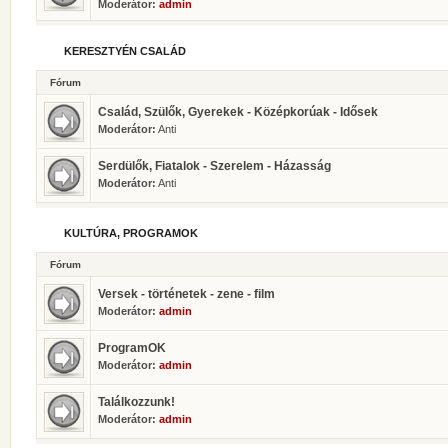
Moderátor:
admin
KERESZTYÉN CSALÁD
Fórum
Család, Szülők, Gyerekek - Középkorúak - Idősek
Moderátor:
Anti
Serdülők, Fiatalok - Szerelem - Házasság
Moderátor:
Anti
KULTÚRA, PROGRAMOK
Fórum
Versek - történetek - zene - film
Moderátor:
admin
ProgramOK
Moderátor:
admin
Találkozzunk!
Moderátor:
admin