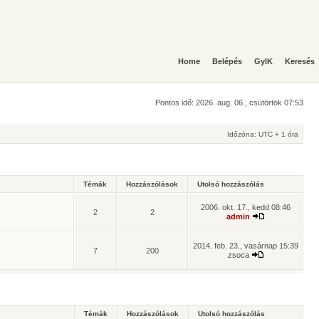
Home
Belépés
GyIK
Keresés
Pontos idő: 2026. aug. 06., csütörtök 07:53
Időzóna: UTC + 1 óra
Témák
Hozzászólások
Utolsó hozzászólás
2006. okt. 17., kedd 08:46
2
2
admin
2014. feb. 23., vasárnap 15:39
7
200
zsoca
Témák
Hozzászólások
Utolsó hozzászólás