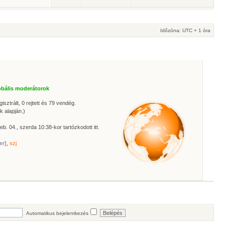
Időzóna: UTC + 1 óra
obális moderátorok
isztrált, 0 rejtett és 79 vendég.
k alapján.)
eb. 04., szerda 10:38-kor tartózkodott itt.
er]
,
szj
Automatikus bejelentkezés