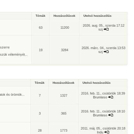
Témák
Hozzászólások
Utolsó hozzászólás
2026. aug. 05., szerda 17:12
63
11200
szj
yszerre
2026. márc. 04., szerda 13:53
19
3284
szj
szük véleményét...
Témák
Hozzászólások
Utolsó hozzászólás
2016. feb. 11., csütörtök 18:39
atok és örömök...
7
1327
Brumteso
2016. feb. 11., csütörtök 18:10
3
365
Brumteso
2011. máj. 05., csütörtök 20:18
28
1773
Indu