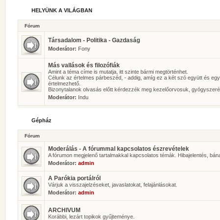
HELYÜNK A VILÁGBAN
Fórum
Társadalom - Politika - Gazdaság
Moderátor:
Fony
Más vallások és filozófiák
Amint a téma címe is mutatja, itt szinte bármi megtörténhet.
Célunk az értelmes párbeszéd, - addig, amíg ez a két szó együtt és eg
értelmezhető.
Bizonytalanok olvasás előtt kérdezzék meg kezelőorvosuk, gyógyszeré
Moderátor:
Indu
Gépház
Fórum
Moderálás - A fórummal kapcsolatos észrevételek
A fórumon megjelenő tartalmakkal kapcsolatos témák. Hibajelentés, bán
Moderátor:
admin
A Parókia portálról
Várjuk a visszajelzéseket, javaslatokat, felajánlásokat.
Moderátor:
admin
ARCHIVUM
Korábbi, lezárt topikok gyűjteménye.