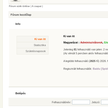
Fórum sütik törlése
|
A csapat
|
Fórum kezdőlap
Info
Ki van itt
Statisztika
Ki van itt
* Hozzászólások száma:
62617
Magyarázat :
Adminisztrátorok
,
Gl
* Témák száma:
412
Statisztika
* Felhasználók száma:
606
Jelenleg
81
felhasználó van jelen: 2 reg
Születésnaposok
* Legújabb regisztrált tagunk:
Zolee
(Az elmúlt 5 percben aktív felhasználó
A legtöbb felhasználó (
2825
fő) 2026. f
Regisztrált felhasználók:
Baidu [Spid
Belépés
Felhasználónév:
Jelszó: