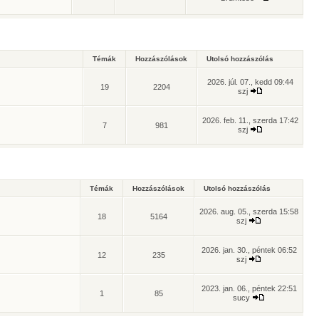
Témák
Hozzászólások
Utolsó hozzászólás
2026. júl. 07., kedd 09:44
19
2204
szj
2026. feb. 11., szerda 17:42
7
981
szj
Témák
Hozzászólások
Utolsó hozzászólás
2026. aug. 05., szerda 15:58
18
5164
szj
2026. jan. 30., péntek 06:52
12
235
szj
2023. jan. 06., péntek 22:51
1
85
sucy