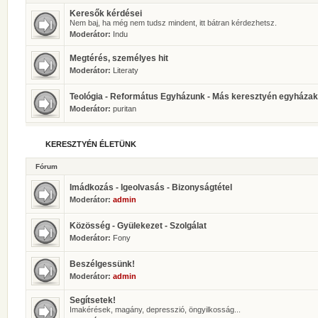
Keresők kérdései
Nem baj, ha még nem tudsz mindent, itt bátran kérdezhetsz.
Moderátor:
Indu
Megtérés, személyes hit
Moderátor:
Literaty
Teológia - Református Egyházunk - Más keresztyén egyházak
Moderátor:
puritan
KERESZTYÉN ÉLETÜNK
Fórum
Imádkozás - Igeolvasás - Bizonyságtétel
Moderátor:
admin
Közösség - Gyülekezet - Szolgálat
Moderátor:
Fony
Beszélgessünk!
Moderátor:
admin
Segítsetek!
Imakérések, magány, depresszió, öngyilkosság...