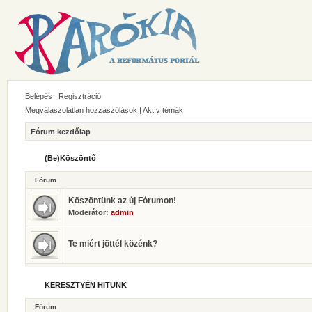
Belépés
Regisztráció
Megválaszolatlan hozzászólások
|
Aktív témák
Fórum kezdőlap
(Be)Köszöntő
Fórum
Köszöntünk az új Fórumon!
Moderátor:
admin
Te miért jöttél közénk?
KERESZTYÉN HITÜNK
Fórum