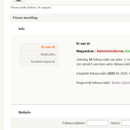
Fórum sütik törlése
|
A csapat
|
Fórum kezdőlap
Info
Ki van itt
Statisztika
Ki van itt
* Hozzászólások száma:
62625
Magyarázat :
Adminisztrátorok
,
Gl
* Témák száma:
412
Statisztika
* Felhasználók száma:
606
Jelenleg
34
felhasználó van jelen: 1 reg
Születésnaposok
* Legújabb regisztrált tagunk:
Zolee
(Az elmúlt 5 percben aktív felhasználó
A legtöbb felhasználó (
2825
fő) 2026. f
Regisztrált felhasználók:
Baidu [Spid
Belépés
Felhasználónév:
Jelszó: