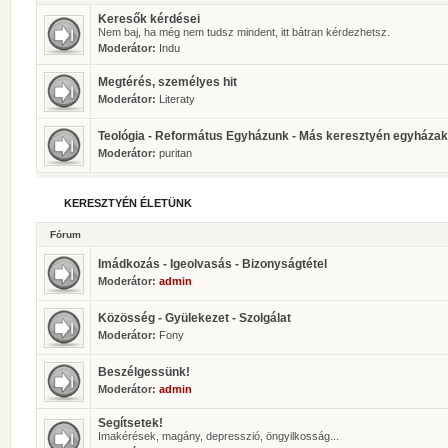
Keresők kérdései
Nem baj, ha még nem tudsz mindent, itt bátran kérdezhetsz.
Moderátor:
Indu
Megtérés, személyes hit
Moderátor:
Literaty
Teológia - Református Egyházunk - Más keresztyén egyházak
Moderátor:
puritan
KERESZTYÉN ÉLETÜNK
Fórum
Imádkozás - Igeolvasás - Bizonyságtétel
Moderátor:
admin
Közösség - Gyülekezet - Szolgálat
Moderátor:
Fony
Beszélgessünk!
Moderátor:
admin
Segítsetek!
Imakérések, magány, depresszió, öngyilkosság...