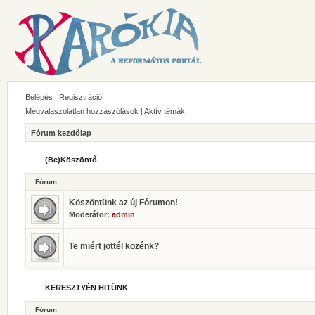
Belépés
Regisztráció
Megválaszolatlan hozzászólások
|
Aktív témák
Fórum kezdőlap
(Be)Köszöntő
Fórum
Köszöntünk az új Fórumon!
Moderátor:
admin
Te miért jöttél közénk?
KERESZTYÉN HITÜNK
Fórum