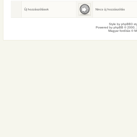
Születésnaposok
Ma senkinek sincs születésnapja.
Új hozzászólások
Nincs új hozzászólás
Style by
phpBB3 sty
Powered by
phpBB
© 2000, 
Magyar fordítás ©
M