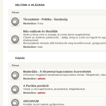
HELYÜNK A VILÁGBAN
Fórum
Társadalom - Politika - Gazdaság
Moderátor:
Fony
Más vallások és filozófiák
Amint a téma címe is mutatja, itt szinte bármi megtörténhet.
Célunk az értelmes párbeszéd, - addig, amíg ez a két szó együtt és eg
értelmezhető.
Bizonytalanok olvasás előtt kérdezzék meg kezelőorvosuk, gyógyszeré
Moderátor:
Indu
Gépház
Fórum
Moderálás - A fórummal kapcsolatos észrevételek
A fórumon megjelenő tartalmakkal kapcsolatos témák. Hibajelentés, bán
Moderátor:
admin
A Parókia portálról
Várjuk a visszajelzéseket, javaslatokat, felajánlásokat.
Moderátor:
admin
ARCHIVUM
Korábbi, lezárt topikok gyűjteménye.