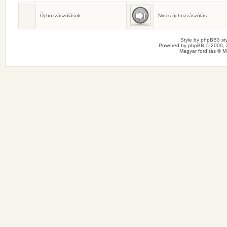
Születésnaposok
Ma senkinek sincs születésnapja.
Új hozzászólások
Nincs új hozzászólás
Style by
phpBB3 sty
Powered by
phpBB
© 2000, 
Magyar fordítás ©
M