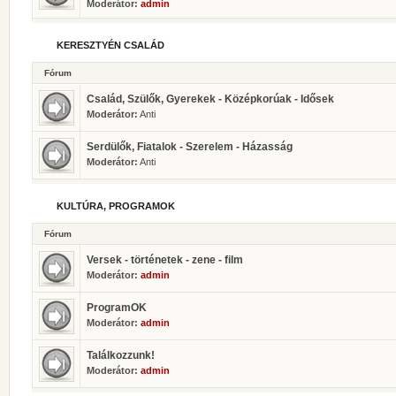
Moderátor:
admin
KERESZTYÉN CSALÁD
Fórum
Család, Szülők, Gyerekek - Középkorúak - Idősek
Moderátor:
Anti
Serdülők, Fiatalok - Szerelem - Házasság
Moderátor:
Anti
KULTÚRA, PROGRAMOK
Fórum
Versek - történetek - zene - film
Moderátor:
admin
ProgramOK
Moderátor:
admin
Találkozzunk!
Moderátor:
admin