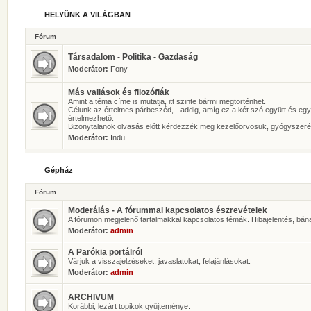
HELYÜNK A VILÁGBAN
Fórum
Társadalom - Politika - Gazdaság
Moderátor:
Fony
Más vallások és filozófiák
Amint a téma címe is mutatja, itt szinte bármi megtörténhet.
Célunk az értelmes párbeszéd, - addig, amíg ez a két szó együtt és eg
értelmezhető.
Bizonytalanok olvasás előtt kérdezzék meg kezelőorvosuk, gyógyszeré
Moderátor:
Indu
Gépház
Fórum
Moderálás - A fórummal kapcsolatos észrevételek
A fórumon megjelenő tartalmakkal kapcsolatos témák. Hibajelentés, bán
Moderátor:
admin
A Parókia portálról
Várjuk a visszajelzéseket, javaslatokat, felajánlásokat.
Moderátor:
admin
ARCHIVUM
Korábbi, lezárt topikok gyűjteménye.