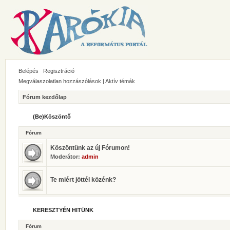
Belépés
Regisztráció
Megválaszolatlan hozzászólások
|
Aktív témák
Fórum kezdőlap
(Be)Köszöntő
Fórum
Köszöntünk az új Fórumon!
Moderátor:
admin
Te miért jöttél közénk?
KERESZTYÉN HITÜNK
Fórum