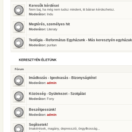
Keresők kérdései
Nem baj, ha még nem tudsz mindent, itt bátran kérdezhetsz.
Moderátor:
Indu
Megtérés, személyes hit
Moderátor:
Literaty
Teológia - Református Egyházunk - Más keresztyén egyházak
Moderátor:
puritan
KERESZTYÉN ÉLETÜNK
Fórum
Imádkozás - Igeolvasás - Bizonyságtétel
Moderátor:
admin
Közösség - Gyülekezet - Szolgálat
Moderátor:
Fony
Beszélgessünk!
Moderátor:
admin
Segítsetek!
Imakérések, magány, depresszió, öngyilkosság...