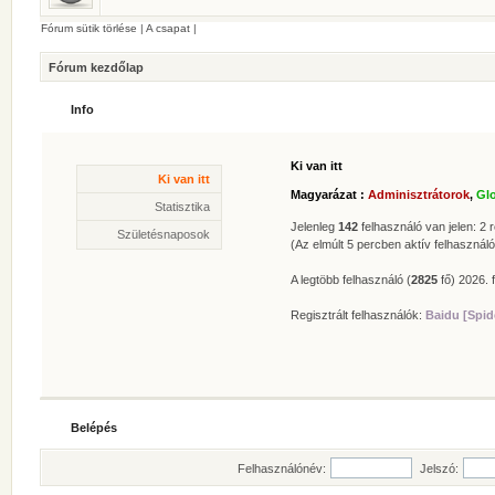
Fórum sütik törlése
|
A csapat
|
Fórum kezdőlap
Info
Ki van itt
Statisztika
Ki van itt
* Hozzászólások száma:
62619
Magyarázat :
Adminisztrátorok
,
Gl
* Témák száma:
412
Statisztika
* Felhasználók száma:
606
Jelenleg
142
felhasználó van jelen: 2 r
Születésnaposok
* Legújabb regisztrált tagunk:
Zolee
(Az elmúlt 5 percben aktív felhasználó
A legtöbb felhasználó (
2825
fő) 2026. f
Regisztrált felhasználók:
Baidu [Spid
Belépés
Felhasználónév:
Jelszó: