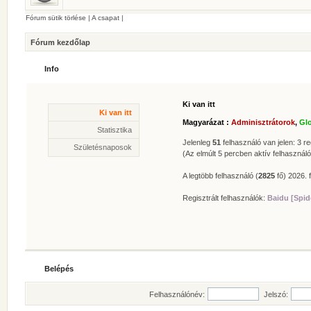
Fórum sütik törlése
|
A csapat
|
Fórum kezdőlap
Info
Ki van itt
Statisztika
Ki van itt
* Hozzászólások száma:
62625
Magyarázat :
Adminisztrátorok
,
Gl
* Témák száma:
412
Statisztika
* Felhasználók száma:
606
Jelenleg
51
felhasználó van jelen: 3 reg
Születésnaposok
* Legújabb regisztrált tagunk:
Zolee
(Az elmúlt 5 percben aktív felhasználó
A legtöbb felhasználó (
2825
fő) 2026. f
Regisztrált felhasználók:
Baidu [Spid
Belépés
Felhasználónév:
Jelszó: