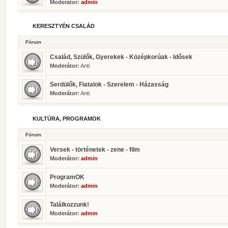
Moderátor:
admin
KERESZTYÉN CSALÁD
Fórum
Család, Szülők, Gyerekek - Középkorúak - Idősek
Moderátor:
Anti
Serdülők, Fiatalok - Szerelem - Házasság
Moderátor:
Anti
KULTÚRA, PROGRAMOK
Fórum
Versek - történetek - zene - film
Moderátor:
admin
ProgramOK
Moderátor:
admin
Találkozzunk!
Moderátor:
admin