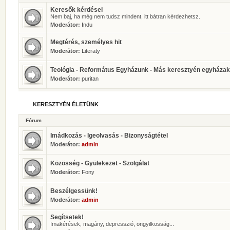
Keresők kérdései
Nem baj, ha még nem tudsz mindent, itt bátran kérdezhetsz.
Moderátor:
Indu
Megtérés, személyes hit
Moderátor:
Literaty
Teológia - Református Egyházunk - Más keresztyén egyházak
Moderátor:
puritan
KERESZTYÉN ÉLETÜNK
Fórum
Imádkozás - Igeolvasás - Bizonyságtétel
Moderátor:
admin
Közösség - Gyülekezet - Szolgálat
Moderátor:
Fony
Beszélgessünk!
Moderátor:
admin
Segítsetek!
Imakérések, magány, depresszió, öngyilkosság...