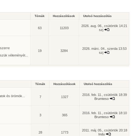
Témák
Hozzászólások
Utolsó hozzászólás
2026. aug. 06., csütörtök 14:21
63
11203
szj
yszerre
2026. márc. 04., szerda 13:53
19
3284
szj
szük véleményét...
Témák
Hozzászólások
Utolsó hozzászólás
2016. feb. 11., csütörtök 18:39
atok és örömök...
7
1327
Brumteso
2016. feb. 11., csütörtök 18:10
3
365
Brumteso
2011. máj. 05., csütörtök 20:18
28
1773
Indu