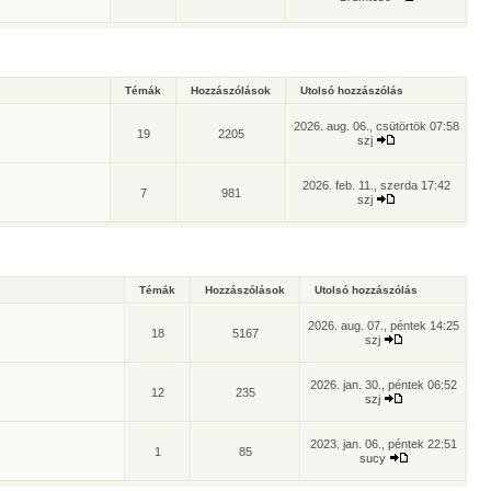
Témák
Hozzászólások
Utolsó hozzászólás
2026. aug. 06., csütörtök 07:58
19
2205
szj
2026. feb. 11., szerda 17:42
7
981
szj
Témák
Hozzászólások
Utolsó hozzászólás
2026. aug. 07., péntek 14:25
18
5167
szj
2026. jan. 30., péntek 06:52
12
235
szj
2023. jan. 06., péntek 22:51
1
85
sucy