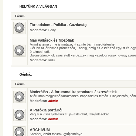
HELYÜNK A VILÁGBAN
Fórum
Társadalom - Politika - Gazdaság
Moderátor:
Fony
Más vallások és filozófiák
Amint a téma címe is mutatja, itt szinte bármi megtörténhet.
Célunk az értelmes párbeszéd, - addig, amíg ez a két szó együtt és eg
értelmezhető.
Bizonytalanok olvasás előtt kérdezzék meg kezelőorvosuk, gyógyszeré
Moderátor:
Indu
Gépház
Fórum
Moderálás - A fórummal kapcsolatos észrevételek
A fórumon megjelenő tartalmakkal kapcsolatos témák. Hibajelentés, bán
Moderátor:
admin
A Parókia portálról
Várjuk a visszajelzéseket, javaslatokat, felajánlásokat.
Moderátor:
admin
ARCHIVUM
Korábbi, lezárt topikok gyűjteménye.