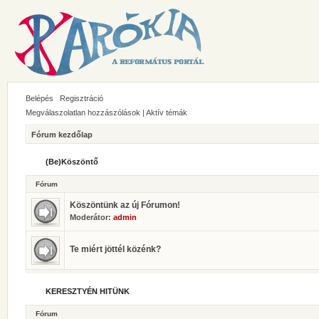
Belépés
Regisztráció
Megválaszolatlan hozzászólások
|
Aktív témák
Fórum kezdőlap
(Be)Köszöntő
Fórum
Köszöntünk az új Fórumon!
Moderátor:
admin
Te miért jöttél közénk?
KERESZTYÉN HITÜNK
Fórum