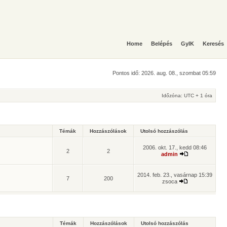
Home
Belépés
GyIK
Keresés
Pontos idő: 2026. aug. 08., szombat 05:59
Időzóna: UTC + 1 óra
Témák
Hozzászólások
Utolsó hozzászólás
2006. okt. 17., kedd 08:46
2
2
admin
2014. feb. 23., vasárnap 15:39
7
200
zsoca
Témák
Hozzászólások
Utolsó hozzászólás