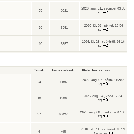
2026. aug. 01., szombat 03:36
65
8621
szj
2026. júl. 31., péntek 16:54
29
3951
szj
2026. júl. 23., csütörtök 16:16
40
3857
szj
Témák
Hozzászólások
Utolsó hozzászólás
2026. aug. 07., péntek 16:02
24
7186
szj
2026. aug. 04., kedd 17:34
18
1288
szj
2026. aug. 06., csütörtök 07:30
37
10027
szj
2016. feb. 11., csütörtök 18:13
4
768
Brumteso