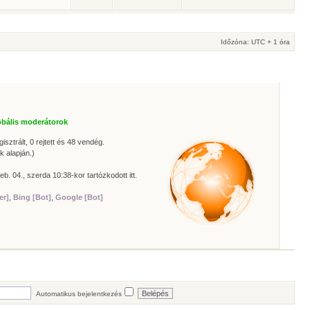
Időzóna: UTC + 1 óra
obális moderátorok
isztrált, 0 rejtett és 48 vendég.
k alapján.)
eb. 04., szerda 10:38-kor tartózkodott itt.
er]
,
Bing [Bot]
,
Google [Bot]
Automatikus bejelentkezés