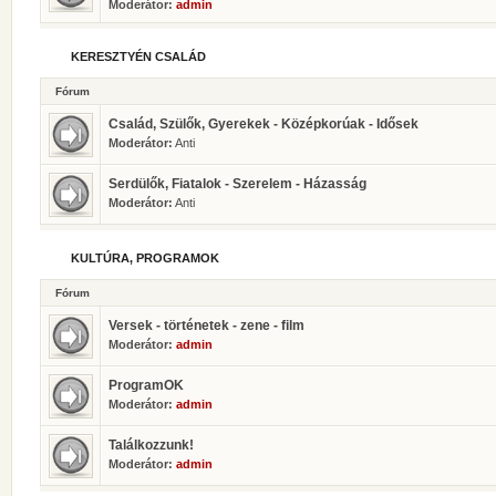
Moderátor:
admin
KERESZTYÉN CSALÁD
Fórum
Család, Szülők, Gyerekek - Középkorúak - Idősek
Moderátor:
Anti
Serdülők, Fiatalok - Szerelem - Házasság
Moderátor:
Anti
KULTÚRA, PROGRAMOK
Fórum
Versek - történetek - zene - film
Moderátor:
admin
ProgramOK
Moderátor:
admin
Találkozzunk!
Moderátor:
admin