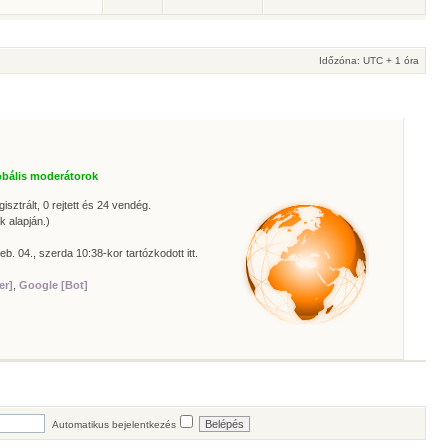
Időzóna: UTC + 1 óra
obális moderátorok
isztrált, 0 rejtett és 24 vendég.
k alapján.)
eb. 04., szerda 10:38-kor tartózkodott itt.
er]
,
Google [Bot]
Automatikus bejelentkezés