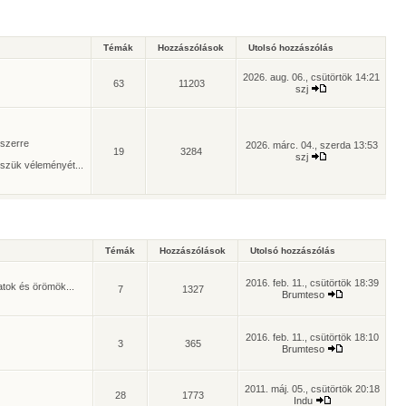
Témák
Hozzászólások
Utolsó hozzászólás
2026. aug. 06., csütörtök 14:21
63
11203
szj
yszerre
2026. márc. 04., szerda 13:53
19
3284
szj
szük véleményét...
Témák
Hozzászólások
Utolsó hozzászólás
2016. feb. 11., csütörtök 18:39
atok és örömök...
7
1327
Brumteso
2016. feb. 11., csütörtök 18:10
3
365
Brumteso
2011. máj. 05., csütörtök 20:18
28
1773
Indu