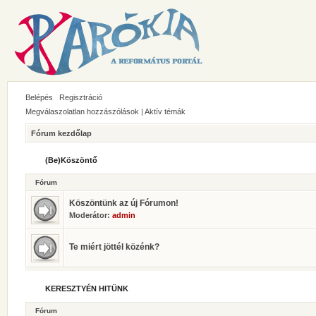
Belépés
Regisztráció
Megválaszolatlan hozzászólások
|
Aktív témák
Fórum kezdőlap
(Be)Köszöntő
Fórum
Köszöntünk az új Fórumon!
Moderátor:
admin
Te miért jöttél közénk?
KERESZTYÉN HITÜNK
Fórum