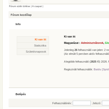
Fórum sütik törlése
|
A csapat
|
Fórum kezdőlap
Info
Ki van itt
Statisztika
Ki van itt
* Hozzászólások száma:
62625
Magyarázat :
Adminisztrátorok
,
Gl
* Témák száma:
412
Statisztika
* Felhasználók száma:
606
Jelenleg
26
felhasználó van jelen: 2 reg
Születésnaposok
* Legújabb regisztrált tagunk:
Zolee
(Az elmúlt 5 percben aktív felhasználó
A legtöbb felhasználó (
2825
fő) 2026. f
Regisztrált felhasználók:
Baidu [Spid
Belépés
Felhasználónév:
Jelszó: