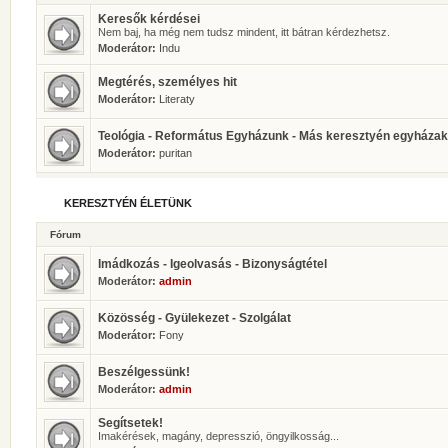
Keresők kérdései
Nem baj, ha még nem tudsz mindent, itt bátran kérdezhetsz.
Moderátor:
Indu
Megtérés, személyes hit
Moderátor:
Literaty
Teológia - Református Egyházunk - Más keresztyén egyházak
Moderátor:
puritan
KERESZTYÉN ÉLETÜNK
Fórum
Imádkozás - Igeolvasás - Bizonyságtétel
Moderátor:
admin
Közösség - Gyülekezet - Szolgálat
Moderátor:
Fony
Beszélgessünk!
Moderátor:
admin
Segítsetek!
Imakérések, magány, depresszió, öngyilkosság...