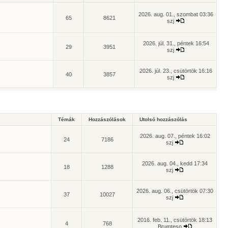
2026. aug. 01., szombat 03:36
65
8621
szj
2026. júl. 31., péntek 16:54
29
3951
szj
2026. júl. 23., csütörtök 16:16
40
3857
szj
Témák
Hozzászólások
Utolsó hozzászólás
2026. aug. 07., péntek 16:02
24
7186
szj
2026. aug. 04., kedd 17:34
18
1288
szj
2026. aug. 06., csütörtök 07:30
37
10027
szj
2016. feb. 11., csütörtök 18:13
4
768
Brumteso