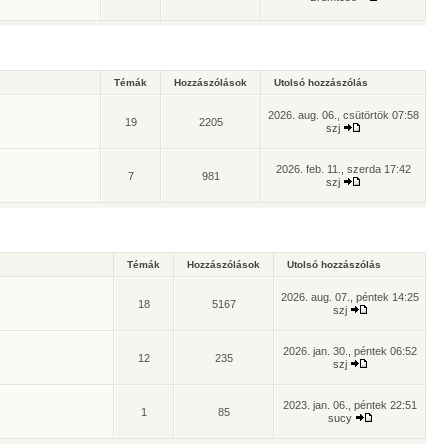
Témák
Hozzászólások
Utolsó hozzászólás
2026. aug. 06., csütörtök 07:58
19
2205
szj
2026. feb. 11., szerda 17:42
7
981
szj
Témák
Hozzászólások
Utolsó hozzászólás
2026. aug. 07., péntek 14:25
18
5167
szj
2026. jan. 30., péntek 06:52
12
235
szj
2023. jan. 06., péntek 22:51
1
85
sucy