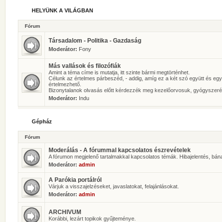
HELYÜNK A VILÁGBAN
Fórum
Társadalom - Politika - Gazdaság
Moderátor:
Fony
Más vallások és filozófiák
Amint a téma címe is mutatja, itt szinte bármi megtörténhet.
Célunk az értelmes párbeszéd, - addig, amíg ez a két szó együtt és eg
értelmezhető.
Bizonytalanok olvasás előtt kérdezzék meg kezelőorvosuk, gyógyszeré
Moderátor:
Indu
Gépház
Fórum
Moderálás - A fórummal kapcsolatos észrevételek
A fórumon megjelenő tartalmakkal kapcsolatos témák. Hibajelentés, bán
Moderátor:
admin
A Parókia portálról
Várjuk a visszajelzéseket, javaslatokat, felajánlásokat.
Moderátor:
admin
ARCHIVUM
Korábbi, lezárt topikok gyűjteménye.