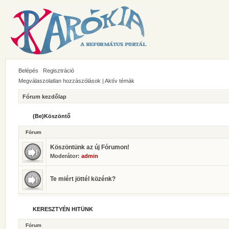
Belépés
Regisztráció
Megválaszolatlan hozzászólások
|
Aktív témák
Fórum kezdőlap
(Be)Köszöntő
Fórum
Köszöntünk az új Fórumon!
Moderátor:
admin
Te miért jöttél közénk?
KERESZTYÉN HITÜNK
Fórum