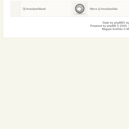
Születésnaposok
Ma senkinek sincs születésnapja.
Új hozzászólások
Nincs új hozzászólás
Style by
phpBB3 sty
Powered by
phpBB
© 2000, 
Magyar fordítás ©
M