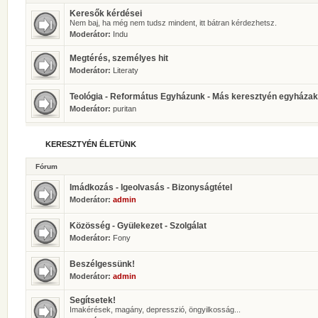
Keresők kérdései
Nem baj, ha még nem tudsz mindent, itt bátran kérdezhetsz.
Moderátor:
Indu
Megtérés, személyes hit
Moderátor:
Literaty
Teológia - Református Egyházunk - Más keresztyén egyházak
Moderátor:
puritan
KERESZTYÉN ÉLETÜNK
Fórum
Imádkozás - Igeolvasás - Bizonyságtétel
Moderátor:
admin
Közösség - Gyülekezet - Szolgálat
Moderátor:
Fony
Beszélgessünk!
Moderátor:
admin
Segítsetek!
Imakérések, magány, depresszió, öngyilkosság...