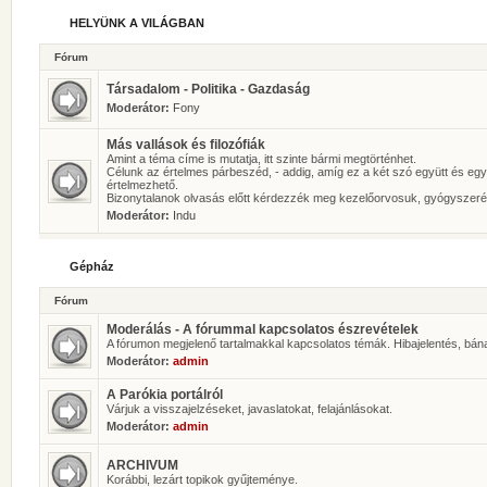
HELYÜNK A VILÁGBAN
Fórum
Társadalom - Politika - Gazdaság
Moderátor:
Fony
Más vallások és filozófiák
Amint a téma címe is mutatja, itt szinte bármi megtörténhet.
Célunk az értelmes párbeszéd, - addig, amíg ez a két szó együtt és eg
értelmezhető.
Bizonytalanok olvasás előtt kérdezzék meg kezelőorvosuk, gyógyszeré
Moderátor:
Indu
Gépház
Fórum
Moderálás - A fórummal kapcsolatos észrevételek
A fórumon megjelenő tartalmakkal kapcsolatos témák. Hibajelentés, bán
Moderátor:
admin
A Parókia portálról
Várjuk a visszajelzéseket, javaslatokat, felajánlásokat.
Moderátor:
admin
ARCHIVUM
Korábbi, lezárt topikok gyűjteménye.