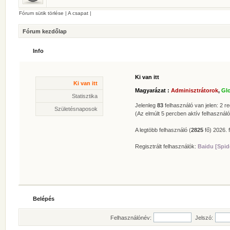
Fórum sütik törlése
|
A csapat
|
Fórum kezdőlap
Info
Ki van itt
Statisztika
Ki van itt
* Hozzászólások száma:
62625
Magyarázat :
Adminisztrátorok
,
Gl
* Témák száma:
412
Statisztika
* Felhasználók száma:
606
Jelenleg
83
felhasználó van jelen: 2 reg
Születésnaposok
* Legújabb regisztrált tagunk:
Zolee
(Az elmúlt 5 percben aktív felhasználó
A legtöbb felhasználó (
2825
fő) 2026. f
Regisztrált felhasználók:
Baidu [Spid
Belépés
Felhasználónév:
Jelszó: