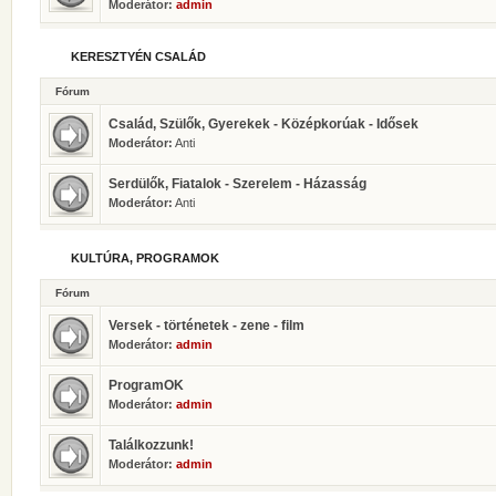
Moderátor:
admin
KERESZTYÉN CSALÁD
Fórum
Család, Szülők, Gyerekek - Középkorúak - Idősek
Moderátor:
Anti
Serdülők, Fiatalok - Szerelem - Házasság
Moderátor:
Anti
KULTÚRA, PROGRAMOK
Fórum
Versek - történetek - zene - film
Moderátor:
admin
ProgramOK
Moderátor:
admin
Találkozzunk!
Moderátor:
admin