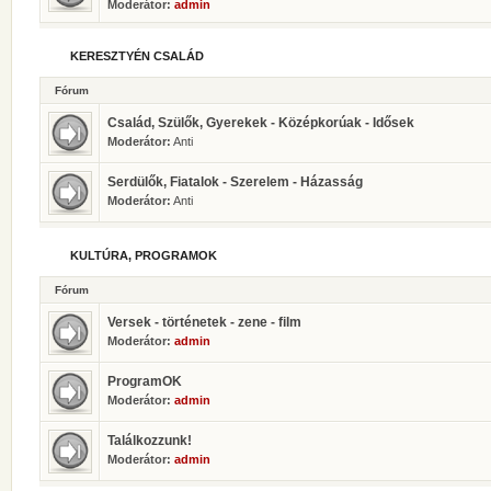
Moderátor:
admin
KERESZTYÉN CSALÁD
Fórum
Család, Szülők, Gyerekek - Középkorúak - Idősek
Moderátor:
Anti
Serdülők, Fiatalok - Szerelem - Házasság
Moderátor:
Anti
KULTÚRA, PROGRAMOK
Fórum
Versek - történetek - zene - film
Moderátor:
admin
ProgramOK
Moderátor:
admin
Találkozzunk!
Moderátor:
admin