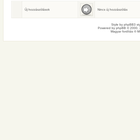
Születésnaposok
Ma senkinek sincs születésnapja.
Új hozzászólások
Nincs új hozzászólás
Style by
phpBB3 sty
Powered by
phpBB
© 2000, 
Magyar fordítás ©
M