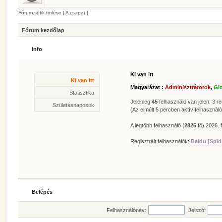
Fórum sütik törlése
|
A csapat
|
Fórum kezdőlap
Info
Ki van itt
Statisztika
Ki van itt
* Hozzászólások száma:
62629
Magyarázat :
Adminisztrátorok
,
Gl
* Témák száma:
412
Statisztika
* Felhasználók száma:
606
Jelenleg
45
felhasználó van jelen: 3 reg
Születésnaposok
* Legújabb regisztrált tagunk:
Zolee
(Az elmúlt 5 percben aktív felhasználó
A legtöbb felhasználó (
2825
fő) 2026. f
Regisztrált felhasználók:
Baidu [Spid
Belépés
Felhasználónév:
Jelszó: