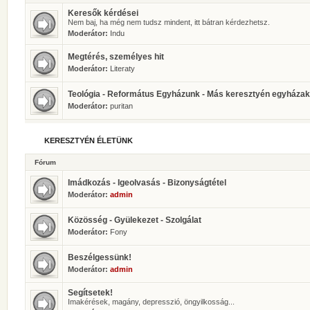
Keresők kérdései
Nem baj, ha még nem tudsz mindent, itt bátran kérdezhetsz.
Moderátor:
Indu
Megtérés, személyes hit
Moderátor:
Literaty
Teológia - Református Egyházunk - Más keresztyén egyházak
Moderátor:
puritan
KERESZTYÉN ÉLETÜNK
Fórum
Imádkozás - Igeolvasás - Bizonyságtétel
Moderátor:
admin
Közösség - Gyülekezet - Szolgálat
Moderátor:
Fony
Beszélgessünk!
Moderátor:
admin
Segítsetek!
Imakérések, magány, depresszió, öngyilkosság...