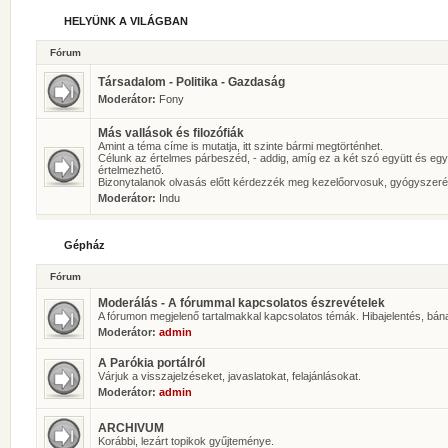
HELYÜNK A VILÁGBAN
Fórum
Társadalom - Politika - Gazdaság
Moderátor:
Fony
Más vallások és filozófiák
Amint a téma címe is mutatja, itt szinte bármi megtörténhet.
Célunk az értelmes párbeszéd, - addig, amíg ez a két szó együtt és eg
értelmezhető.
Bizonytalanok olvasás előtt kérdezzék meg kezelőorvosuk, gyógyszeré
Moderátor:
Indu
Gépház
Fórum
Moderálás - A fórummal kapcsolatos észrevételek
A fórumon megjelenő tartalmakkal kapcsolatos témák. Hibajelentés, bán
Moderátor:
admin
A Parókia portálról
Várjuk a visszajelzéseket, javaslatokat, felajánlásokat.
Moderátor:
admin
ARCHIVUM
Korábbi, lezárt topikok gyűjteménye.