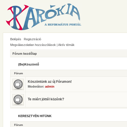
Belépés
Regisztráció
Megválaszolatlan hozzászólások
|
Aktív témák
Fórum kezdőlap
(Be)Köszöntő
Fórum
Köszöntünk az új Fórumon!
Moderátor:
admin
Te miért jöttél közénk?
KERESZTYÉN HITÜNK
Fórum