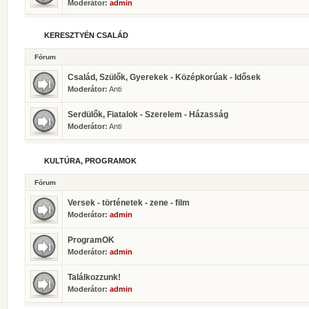
Moderátor:
admin
KERESZTYÉN CSALÁD
Fórum
Család, Szülők, Gyerekek - Középkorúak - Idősek
Moderátor:
Anti
Serdülők, Fiatalok - Szerelem - Házasság
Moderátor:
Anti
KULTÚRA, PROGRAMOK
Fórum
Versek - történetek - zene - film
Moderátor:
admin
ProgramOK
Moderátor:
admin
Találkozzunk!
Moderátor:
admin