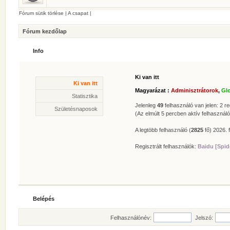
Fórum sütik törlése
|
A csapat
|
Fórum kezdőlap
Info
Ki van itt
Statisztika
Ki van itt
* Hozzászólások száma:
62625
Magyarázat :
Adminisztrátorok
,
Gl
* Témák száma:
412
Statisztika
* Felhasználók száma:
606
Jelenleg
49
felhasználó van jelen: 2 reg
Születésnaposok
* Legújabb regisztrált tagunk:
Zolee
(Az elmúlt 5 percben aktív felhasználó
A legtöbb felhasználó (
2825
fő) 2026. f
Regisztrált felhasználók:
Baidu [Spid
Belépés
Felhasználónév:
Jelszó: