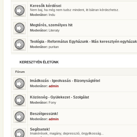
Keresők kérdései
Nem baj, ha még nem tudsz mindent, itt bátran kérdezhetsz.
Moderátor:
Indu
Megtérés, személyes hit
Moderátor:
Literaty
Teológia - Református Egyházunk - Más keresztyén egyházak
Moderátor:
puritan
KERESZTYÉN ÉLETÜNK
Fórum
Imádkozás - Igeolvasás - Bizonyságtétel
Moderátor:
admin
Közösség - Gyülekezet - Szolgálat
Moderátor:
Fony
Beszélgessünk!
Moderátor:
admin
Segítsetek!
Imakérések, magány, depresszió, öngyilkosság...