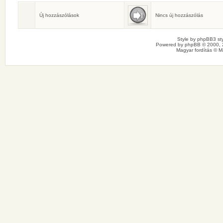
Születésnaposok
Ma senkinek sincs születésnapja.
Új hozzászólások
Nincs új hozzászólás
Style by
phpBB3 sty
Powered by
phpBB
© 2000, 
Magyar fordítás ©
M