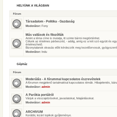
HELYÜNK A VILÁGBAN
Fórum
Társadalom - Politika - Gazdaság
Moderátor:
Fony
Más vallások és filozófiák
Amint a téma címe is mutatja, itt szinte bármi megtörténhet.
Célunk az értelmes párbeszéd, - addig, amíg ez a két szó együtt és eg
értelmezhető.
Bizonytalanok olvasás előtt kérdezzék meg kezelőorvosuk, gyógyszeré
Moderátor:
Indu
Gépház
Fórum
Moderálás - A fórummal kapcsolatos észrevételek
A fórumon megjelenő tartalmakkal kapcsolatos témák. Hibajelentés, bán
Moderátor:
admin
A Parókia portálról
Várjuk a visszajelzéseket, javaslatokat, felajánlásokat.
Moderátor:
admin
ARCHIVUM
Korábbi, lezárt topikok gyűjteménye.