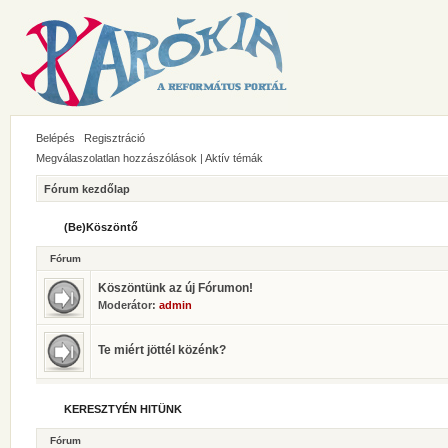
Belépés
Regisztráció
Megválaszolatlan hozzászólások
|
Aktív témák
Fórum kezdőlap
(Be)Köszöntő
Fórum
Köszöntünk az új Fórumon!
Moderátor:
admin
Te miért jöttél közénk?
KERESZTYÉN HITÜNK
Fórum