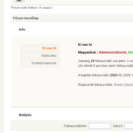
Fórum sütik törlése
|
A csapat
|
Fórum kezdőlap
Info
Ki van itt
Statisztika
Ki van itt
* Hozzászólások száma:
62625
Magyarázat :
Adminisztrátorok
,
Gl
* Témák száma:
412
Statisztika
* Felhasználók száma:
606
Jelenleg
29
felhasználó van jelen: 1 reg
Születésnaposok
* Legújabb regisztrált tagunk:
Zolee
(Az elmúlt 5 percben aktív felhasználó
A legtöbb felhasználó (
2825
fő) 2026. f
Regisztrált felhasználók:
Baidu [Spid
Belépés
Felhasználónév:
Jelszó: