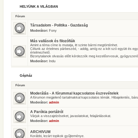
HELYÜNK A VILÁGBAN
Fórum
Társadalom - Politika - Gazdaság
Moderátor:
Fony
Más vallások és filozófiák
Amint a téma címe is mutatja, itt szinte bármi megtörténhet.
Célunk az értelmes párbeszéd, - addig, amíg ez a két szó együtt és eg
értelmezhető.
Bizonytalanok olvasás előtt kérdezzék meg kezelőorvosuk, gyógyszeré
Moderátor:
Indu
Gépház
Fórum
Moderálás - A fórummal kapcsolatos észrevételek
A fórumon megjelenő tartalmakkal kapcsolatos témák. Hibajelentés, bán
Moderátor:
admin
A Parókia portálról
Várjuk a visszajelzéseket, javaslatokat, felajánlásokat.
Moderátor:
admin
ARCHIVUM
Korábbi, lezárt topikok gyűjteménye.