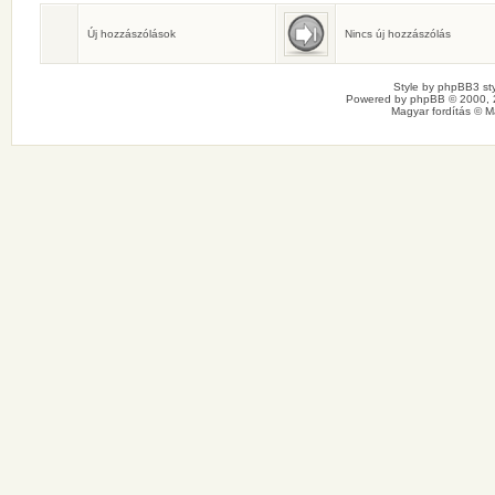
Születésnaposok
Ma senkinek sincs születésnapja.
Új hozzászólások
Nincs új hozzászólás
Style by
phpBB3 sty
Powered by
phpBB
© 2000, 
Magyar fordítás ©
M