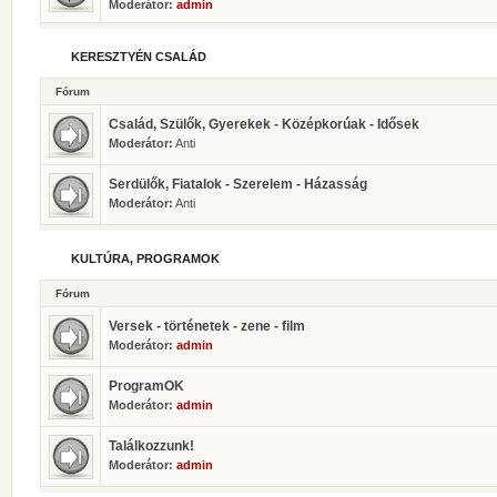
Moderátor:
admin
KERESZTYÉN CSALÁD
Fórum
Család, Szülők, Gyerekek - Középkorúak - Idősek
Moderátor:
Anti
Serdülők, Fiatalok - Szerelem - Házasság
Moderátor:
Anti
KULTÚRA, PROGRAMOK
Fórum
Versek - történetek - zene - film
Moderátor:
admin
ProgramOK
Moderátor:
admin
Találkozzunk!
Moderátor:
admin