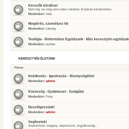
Keresők kérdései
Nem baj, ha még nem tudsz mindent, itt bátran kérdezhetsz.
Moderátor:
Indu
Megtérés, személyes hit
Moderátor:
Literaty
Teológia - Református Egyházunk - Más keresztyén egyházak
Moderátor:
puritan
KERESZTYÉN ÉLETÜNK
Fórum
Imádkozás - Igeolvasás - Bizonyságtétel
Moderátor:
admin
Közösség - Gyülekezet - Szolgálat
Moderátor:
Fony
Beszélgessünk!
Moderátor:
admin
Segítsetek!
Imakérések, magány, depresszió, öngyilkosság...