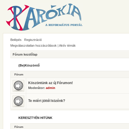
Belépés
Regisztráció
Megválaszolatlan hozzászólások
|
Aktív témák
Fórum kezdőlap
(Be)Köszöntő
Fórum
Köszöntünk az új Fórumon!
Moderátor:
admin
Te miért jöttél közénk?
KERESZTYÉN HITÜNK
Fórum