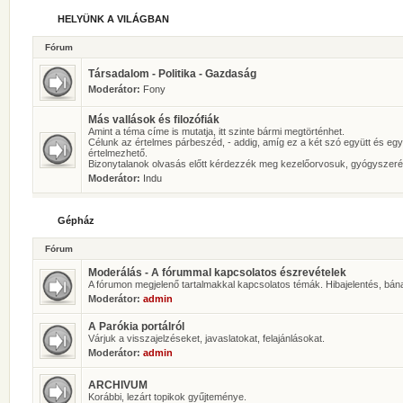
HELYÜNK A VILÁGBAN
Fórum
Társadalom - Politika - Gazdaság
Moderátor:
Fony
Más vallások és filozófiák
Amint a téma címe is mutatja, itt szinte bármi megtörténhet.
Célunk az értelmes párbeszéd, - addig, amíg ez a két szó együtt és eg
értelmezhető.
Bizonytalanok olvasás előtt kérdezzék meg kezelőorvosuk, gyógyszeré
Moderátor:
Indu
Gépház
Fórum
Moderálás - A fórummal kapcsolatos észrevételek
A fórumon megjelenő tartalmakkal kapcsolatos témák. Hibajelentés, bán
Moderátor:
admin
A Parókia portálról
Várjuk a visszajelzéseket, javaslatokat, felajánlásokat.
Moderátor:
admin
ARCHIVUM
Korábbi, lezárt topikok gyűjteménye.