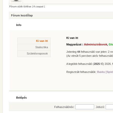
Fórum sütik törlése
|
A csapat
|
Fórum kezdőlap
Info
Ki van itt
Statisztika
Ki van itt
* Hozzászólások száma:
62614
Magyarázat :
Adminisztrátorok
,
Gl
* Témák száma:
412
Statisztika
* Felhasználók száma:
606
Jelenleg
44
felhasználó van jelen: 2 reg
Születésnaposok
* Legújabb regisztrált tagunk:
Zolee
(Az elmúlt 5 percben aktív felhasználó
A legtöbb felhasználó (
2825
fő) 2026. f
Regisztrált felhasználók:
Baidu [Spid
Belépés
Felhasználónév:
Jelszó: