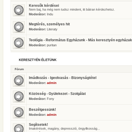
Keresők kérdései
Nem baj, ha még nem tudsz mindent, itt bátran kérdezhetsz.
Moderátor:
Indu
Megtérés, személyes hit
Moderátor:
Literaty
Teológia - Református Egyházunk - Más keresztyén egyházak
Moderátor:
puritan
KERESZTYÉN ÉLETÜNK
Fórum
Imádkozás - Igeolvasás - Bizonyságtétel
Moderátor:
admin
Közösség - Gyülekezet - Szolgálat
Moderátor:
Fony
Beszélgessünk!
Moderátor:
admin
Segítsetek!
Imakérések, magány, depresszió, öngyilkosság...