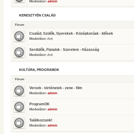
Moderátor:
admin
KERESZTYÉN CSALÁD
Fórum
Család, Szülők, Gyerekek - Középkorúak - Idősek
Moderátor:
Anti
Serdülők, Fiatalok - Szerelem - Házasság
Moderátor:
Anti
KULTÚRA, PROGRAMOK
Fórum
Versek - történetek - zene - film
Moderátor:
admin
ProgramOK
Moderátor:
admin
Találkozzunk!
Moderátor:
admin