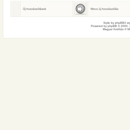
Születésnaposok
Ma senkinek sincs születésnapja.
Új hozzászólások
Nincs új hozzászólás
Style by
phpBB3 sty
Powered by
phpBB
© 2000, 
Magyar fordítás ©
M