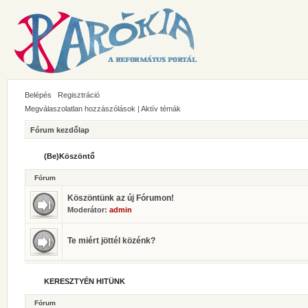
Belépés
Regisztráció
Megválaszolatlan hozzászólások
|
Aktív témák
Fórum kezdőlap
(Be)Köszöntő
Fórum
Köszöntünk az új Fórumon!
Moderátor:
admin
Te miért jöttél közénk?
KERESZTYÉN HITÜNK
Fórum