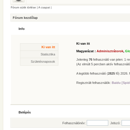
Fórum sütik törlése
|
A csapat
|
Fórum kezdőlap
Info
Ki van itt
Statisztika
Ki van itt
* Hozzászólások száma:
62630
Magyarázat :
Adminisztrátorok
,
Gl
* Témák száma:
412
Statisztika
* Felhasználók száma:
606
Jelenleg
76
felhasználó van jelen: 1 reg
Születésnaposok
* Legújabb regisztrált tagunk:
Zolee
(Az elmúlt 5 percben aktív felhasználó
A legtöbb felhasználó (
2825
fő) 2026. f
Regisztrált felhasználók:
Baidu [Spid
Belépés
Felhasználónév:
Jelszó: