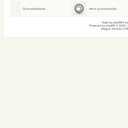
Születésnaposok
Ma senkinek sincs születésnapja.
Új hozzászólások
Nincs új hozzászólás
Style by
phpBB3 sty
Powered by
phpBB
© 2000, 
Magyar fordítás ©
M