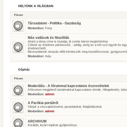
HELYÜNK A VILÁGBAN
Fórum
Társadalom - Politika - Gazdaság
Moderátor:
Fony
Más vallások és filozófiák
Amint a téma címe is mutatja, itt szinte bármi megtörténhet.
Célunk az értelmes párbeszéd, - addig, amíg ez a két szó együtt és eg
értelmezhető.
Bizonytalanok olvasás előtt kérdezzék meg kezelőorvosuk, gyógyszeré
Moderátor:
Indu
Gépház
Fórum
Moderálás - A fórummal kapcsolatos észrevételek
A fórumon megjelenő tartalmakkal kapcsolatos témák. Hibajelentés, bán
Moderátor:
admin
A Parókia portálról
Várjuk a visszajelzéseket, javaslatokat, felajánlásokat.
Moderátor:
admin
ARCHIVUM
Korábbi, lezárt topikok gyűjteménye.