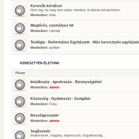
Keresők kérdései
Nem baj, ha még nem tudsz mindent, itt bátran kérdezhetsz.
Moderátor:
Indu
Megtérés, személyes hit
Moderátor:
Literaty
Teológia - Református Egyházunk - Más keresztyén egyházak
Moderátor:
puritan
KERESZTYÉN ÉLETÜNK
Fórum
Imádkozás - Igeolvasás - Bizonyságtétel
Moderátor:
admin
Közösség - Gyülekezet - Szolgálat
Moderátor:
Fony
Beszélgessünk!
Moderátor:
admin
Segítsetek!
Imakérések, magány, depresszió, öngyilkosság...