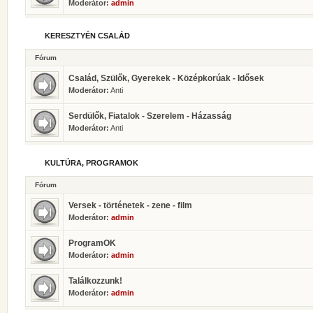
Moderátor:
admin
KERESZTYÉN CSALÁD
Fórum
Család, Szülők, Gyerekek - Középkorúak - Idősek
Moderátor:
Anti
Serdülők, Fiatalok - Szerelem - Házasság
Moderátor:
Anti
KULTÚRA, PROGRAMOK
Fórum
Versek - történetek - zene - film
Moderátor:
admin
ProgramOK
Moderátor:
admin
Találkozzunk!
Moderátor:
admin