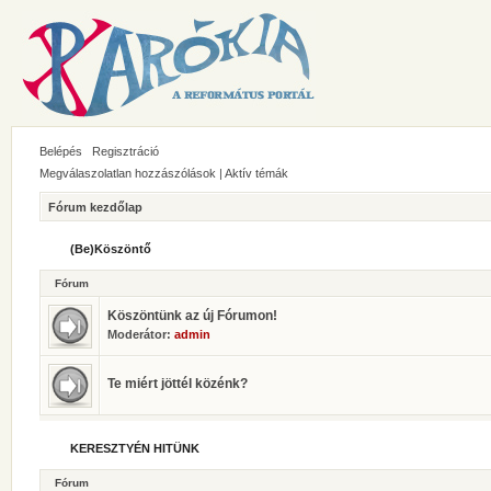
Belépés
Regisztráció
Megválaszolatlan hozzászólások
|
Aktív témák
Fórum kezdőlap
(Be)Köszöntő
Fórum
Köszöntünk az új Fórumon!
Moderátor:
admin
Te miért jöttél közénk?
KERESZTYÉN HITÜNK
Fórum