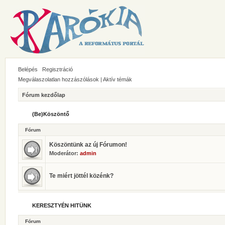
Belépés
Regisztráció
Megválaszolatlan hozzászólások
|
Aktív témák
Fórum kezdőlap
(Be)Köszöntő
Fórum
Köszöntünk az új Fórumon!
Moderátor:
admin
Te miért jöttél közénk?
KERESZTYÉN HITÜNK
Fórum