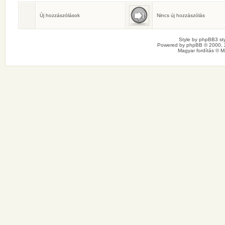
Születésnaposok
Ma senkinek sincs születésnapja.
Új hozzászólások
Nincs új hozzászólás
Style by
phpBB3 sty
Powered by
phpBB
© 2000, 
Magyar fordítás ©
M