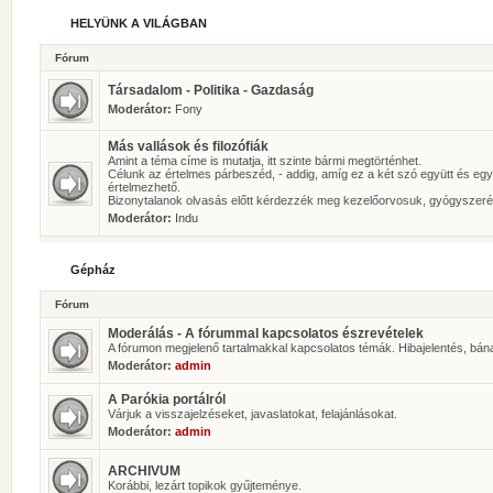
HELYÜNK A VILÁGBAN
Fórum
Társadalom - Politika - Gazdaság
Moderátor:
Fony
Más vallások és filozófiák
Amint a téma címe is mutatja, itt szinte bármi megtörténhet.
Célunk az értelmes párbeszéd, - addig, amíg ez a két szó együtt és eg
értelmezhető.
Bizonytalanok olvasás előtt kérdezzék meg kezelőorvosuk, gyógyszeré
Moderátor:
Indu
Gépház
Fórum
Moderálás - A fórummal kapcsolatos észrevételek
A fórumon megjelenő tartalmakkal kapcsolatos témák. Hibajelentés, bán
Moderátor:
admin
A Parókia portálról
Várjuk a visszajelzéseket, javaslatokat, felajánlásokat.
Moderátor:
admin
ARCHIVUM
Korábbi, lezárt topikok gyűjteménye.