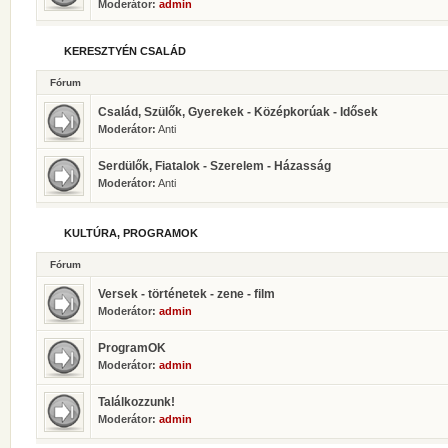
Moderátor:
admin
KERESZTYÉN CSALÁD
Fórum
Család, Szülők, Gyerekek - Középkorúak - Idősek
Moderátor:
Anti
Serdülők, Fiatalok - Szerelem - Házasság
Moderátor:
Anti
KULTÚRA, PROGRAMOK
Fórum
Versek - történetek - zene - film
Moderátor:
admin
ProgramOK
Moderátor:
admin
Találkozzunk!
Moderátor:
admin