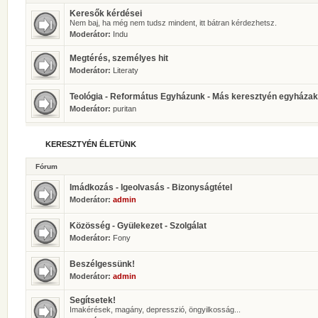
Keresők kérdései
Nem baj, ha még nem tudsz mindent, itt bátran kérdezhetsz.
Moderátor:
Indu
Megtérés, személyes hit
Moderátor:
Literaty
Teológia - Református Egyházunk - Más keresztyén egyházak
Moderátor:
puritan
KERESZTYÉN ÉLETÜNK
Fórum
Imádkozás - Igeolvasás - Bizonyságtétel
Moderátor:
admin
Közösség - Gyülekezet - Szolgálat
Moderátor:
Fony
Beszélgessünk!
Moderátor:
admin
Segítsetek!
Imakérések, magány, depresszió, öngyilkosság...