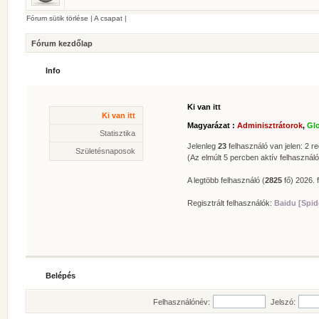
Fórum sütik törlése
|
A csapat
|
Fórum kezdőlap
Info
Ki van itt
Statisztika
Ki van itt
* Hozzászólások száma:
62622
Magyarázat :
Adminisztrátorok
,
Gl
* Témák száma:
412
Statisztika
* Felhasználók száma:
606
Jelenleg
23
felhasználó van jelen: 2 reg
Születésnaposok
* Legújabb regisztrált tagunk:
Zolee
(Az elmúlt 5 percben aktív felhasználó
A legtöbb felhasználó (
2825
fő) 2026. f
Regisztrált felhasználók:
Baidu [Spid
Belépés
Felhasználónév:
Jelszó: