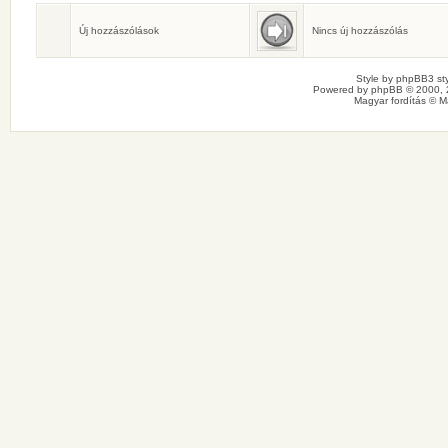
Születésnaposok
Ma senkinek sincs születésnapja.
Új hozzászólások
Nincs új hozzászólás
Style by
phpBB3 sty
Powered by
phpBB
© 2000, 
Magyar fordítás ©
M