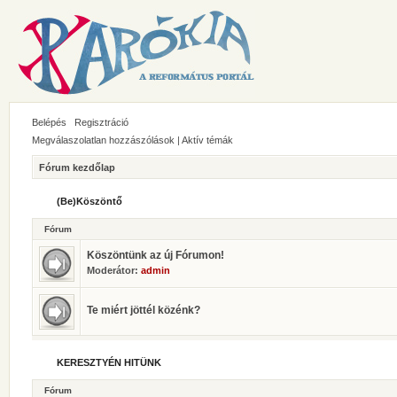
Belépés
Regisztráció
Megválaszolatlan hozzászólások
|
Aktív témák
Fórum kezdőlap
(Be)Köszöntő
Fórum
Köszöntünk az új Fórumon!
Moderátor:
admin
Te miért jöttél közénk?
KERESZTYÉN HITÜNK
Fórum