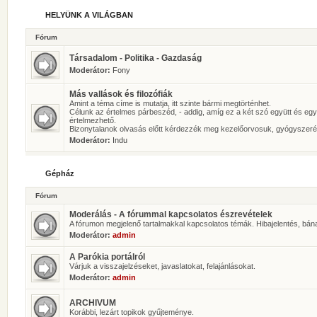
HELYÜNK A VILÁGBAN
Fórum
Társadalom - Politika - Gazdaság
Moderátor:
Fony
Más vallások és filozófiák
Amint a téma címe is mutatja, itt szinte bármi megtörténhet.
Célunk az értelmes párbeszéd, - addig, amíg ez a két szó együtt és eg
értelmezhető.
Bizonytalanok olvasás előtt kérdezzék meg kezelőorvosuk, gyógyszeré
Moderátor:
Indu
Gépház
Fórum
Moderálás - A fórummal kapcsolatos észrevételek
A fórumon megjelenő tartalmakkal kapcsolatos témák. Hibajelentés, bán
Moderátor:
admin
A Parókia portálról
Várjuk a visszajelzéseket, javaslatokat, felajánlásokat.
Moderátor:
admin
ARCHIVUM
Korábbi, lezárt topikok gyűjteménye.