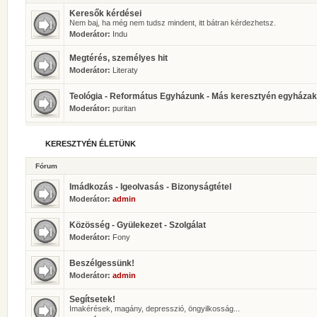
Keresők kérdései
Nem baj, ha még nem tudsz mindent, itt bátran kérdezhetsz.
Moderátor:
Indu
Megtérés, személyes hit
Moderátor:
Literaty
Teológia - Református Egyházunk - Más keresztyén egyházak
Moderátor:
puritan
KERESZTYÉN ÉLETÜNK
Fórum
Imádkozás - Igeolvasás - Bizonyságtétel
Moderátor:
admin
Közösség - Gyülekezet - Szolgálat
Moderátor:
Fony
Beszélgessünk!
Moderátor:
admin
Segítsetek!
Imakérések, magány, depresszió, öngyilkosság...