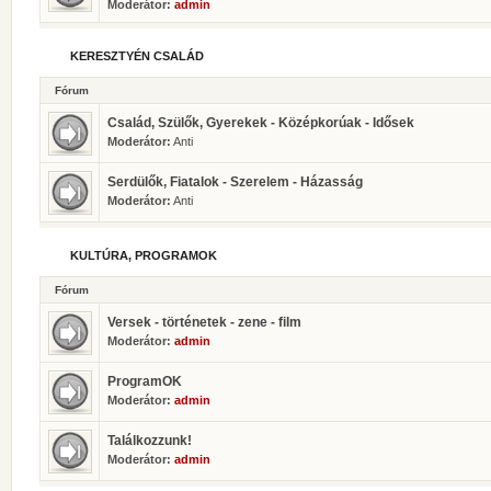
Moderátor:
admin
KERESZTYÉN CSALÁD
Fórum
Család, Szülők, Gyerekek - Középkorúak - Idősek
Moderátor:
Anti
Serdülők, Fiatalok - Szerelem - Házasság
Moderátor:
Anti
KULTÚRA, PROGRAMOK
Fórum
Versek - történetek - zene - film
Moderátor:
admin
ProgramOK
Moderátor:
admin
Találkozzunk!
Moderátor:
admin