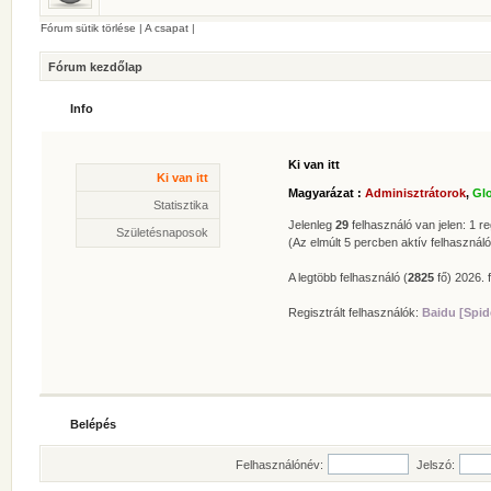
Fórum sütik törlése
|
A csapat
|
Fórum kezdőlap
Info
Ki van itt
Statisztika
Ki van itt
* Hozzászólások száma:
62622
Magyarázat :
Adminisztrátorok
,
Gl
* Témák száma:
412
Statisztika
* Felhasználók száma:
606
Jelenleg
29
felhasználó van jelen: 1 reg
Születésnaposok
* Legújabb regisztrált tagunk:
Zolee
(Az elmúlt 5 percben aktív felhasználó
A legtöbb felhasználó (
2825
fő) 2026. f
Regisztrált felhasználók:
Baidu [Spid
Belépés
Felhasználónév:
Jelszó: