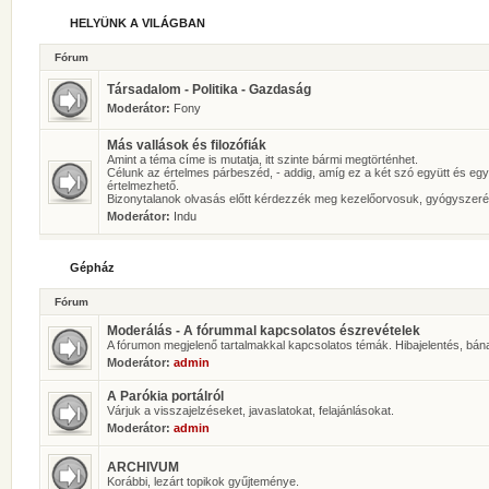
HELYÜNK A VILÁGBAN
Fórum
Társadalom - Politika - Gazdaság
Moderátor:
Fony
Más vallások és filozófiák
Amint a téma címe is mutatja, itt szinte bármi megtörténhet.
Célunk az értelmes párbeszéd, - addig, amíg ez a két szó együtt és eg
értelmezhető.
Bizonytalanok olvasás előtt kérdezzék meg kezelőorvosuk, gyógyszeré
Moderátor:
Indu
Gépház
Fórum
Moderálás - A fórummal kapcsolatos észrevételek
A fórumon megjelenő tartalmakkal kapcsolatos témák. Hibajelentés, bán
Moderátor:
admin
A Parókia portálról
Várjuk a visszajelzéseket, javaslatokat, felajánlásokat.
Moderátor:
admin
ARCHIVUM
Korábbi, lezárt topikok gyűjteménye.