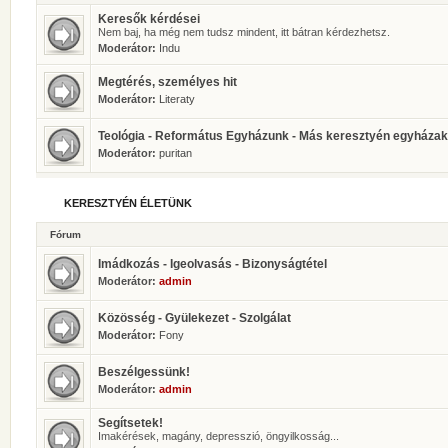
Keresők kérdései
Nem baj, ha még nem tudsz mindent, itt bátran kérdezhetsz.
Moderátor:
Indu
Megtérés, személyes hit
Moderátor:
Literaty
Teológia - Református Egyházunk - Más keresztyén egyházak
Moderátor:
puritan
KERESZTYÉN ÉLETÜNK
Fórum
Imádkozás - Igeolvasás - Bizonyságtétel
Moderátor:
admin
Közösség - Gyülekezet - Szolgálat
Moderátor:
Fony
Beszélgessünk!
Moderátor:
admin
Segítsetek!
Imakérések, magány, depresszió, öngyilkosság...