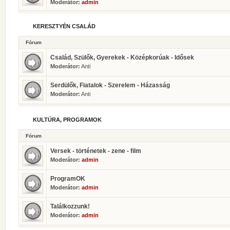
Moderátor:
admin
KERESZTYÉN CSALÁD
Fórum
Család, Szülők, Gyerekek - Középkorúak - Idősek
Moderátor:
Anti
Serdülők, Fiatalok - Szerelem - Házasság
Moderátor:
Anti
KULTÚRA, PROGRAMOK
Fórum
Versek - történetek - zene - film
Moderátor:
admin
ProgramOK
Moderátor:
admin
Találkozzunk!
Moderátor:
admin