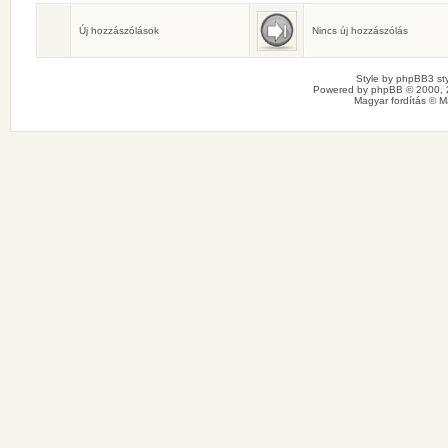
Születésnaposok
Ma senkinek sincs születésnapja.
Új hozzászólások
Nincs új hozzászólás
Style by
phpBB3 sty
Powered by
phpBB
© 2000, 
Magyar fordítás ©
M