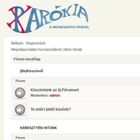
Belépés
Regisztráció
Megválaszolatlan hozzászólások
|
Aktív témák
Fórum kezdőlap
(Be)Köszöntő
Fórum
Köszöntünk az új Fórumon!
Moderátor:
admin
Te miért jöttél közénk?
KERESZTYÉN HITÜNK
Fórum