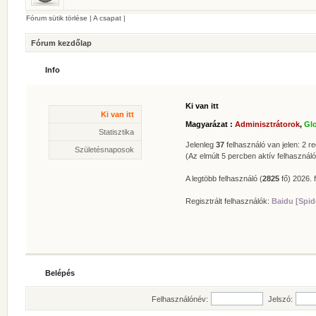
Fórum sütik törlése
|
A csapat
|
Fórum kezdőlap
Info
Ki van itt
Statisztika
Ki van itt
* Hozzászólások száma:
62629
Magyarázat :
Adminisztrátorok
,
Gl
* Témák száma:
412
Statisztika
* Felhasználók száma:
606
Jelenleg
37
felhasználó van jelen: 2 reg
Születésnaposok
* Legújabb regisztrált tagunk:
Zolee
(Az elmúlt 5 percben aktív felhasználó
A legtöbb felhasználó (
2825
fő) 2026. f
Regisztrált felhasználók:
Baidu [Spid
Belépés
Felhasználónév:
Jelszó: