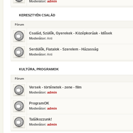
Moderátor:
admin
KERESZTYÉN CSALÁD
Fórum
Család, Szülők, Gyerekek - Középkorúak - Idősek
Moderátor:
Anti
Serdülők, Fiatalok - Szerelem - Házasság
Moderátor:
Anti
KULTÚRA, PROGRAMOK
Fórum
Versek - történetek - zene - film
Moderátor:
admin
ProgramOK
Moderátor:
admin
Találkozzunk!
Moderátor:
admin