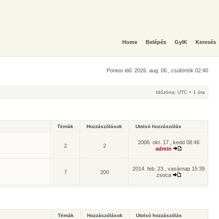
Home
Belépés
GyIK
Keresés
Pontos idő: 2026. aug. 06., csütörtök 02:40
Időzóna: UTC + 1 óra
Témák
Hozzászólások
Utolsó hozzászólás
2006. okt. 17., kedd 08:46
2
2
admin
2014. feb. 23., vasárnap 15:39
7
200
zsoca
Témák
Hozzászólások
Utolsó hozzászólás