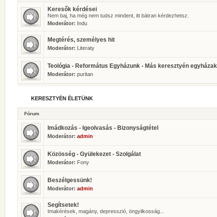
Keresők kérdései
Nem baj, ha még nem tudsz mindent, itt bátran kérdezhetsz.
Moderátor:
Indu
Megtérés, személyes hit
Moderátor:
Literaty
Teológia - Református Egyházunk - Más keresztyén egyházak
Moderátor:
puritan
KERESZTYÉN ÉLETÜNK
Fórum
Imádkozás - Igeolvasás - Bizonyságtétel
Moderátor:
admin
Közösség - Gyülekezet - Szolgálat
Moderátor:
Fony
Beszélgessünk!
Moderátor:
admin
Segítsetek!
Imakérések, magány, depresszió, öngyilkosság...