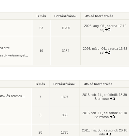
Témák
Hozzászólások
Utolsó hozzászólás
2026. aug. 05., szerda 17:12
63
11200
szj
yszerre
2026. márc. 04., szerda 13:53
19
3284
szj
szük véleményét...
Témák
Hozzászólások
Utolsó hozzászólás
2016. feb. 11., csütörtök 18:39
atok és örömök...
7
1327
Brumteso
2016. feb. 11., csütörtök 18:10
3
365
Brumteso
2011. máj. 05., csütörtök 20:18
28
1773
Indu