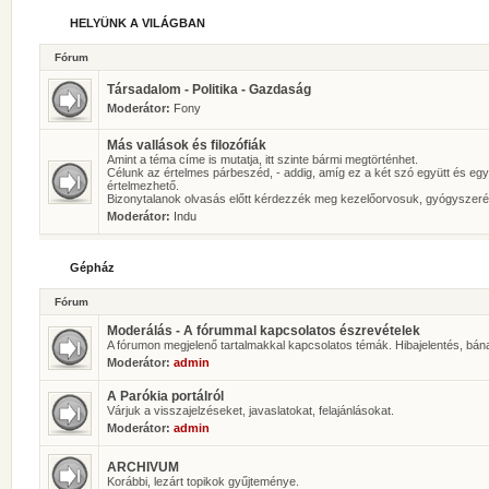
HELYÜNK A VILÁGBAN
Fórum
Társadalom - Politika - Gazdaság
Moderátor:
Fony
Más vallások és filozófiák
Amint a téma címe is mutatja, itt szinte bármi megtörténhet.
Célunk az értelmes párbeszéd, - addig, amíg ez a két szó együtt és eg
értelmezhető.
Bizonytalanok olvasás előtt kérdezzék meg kezelőorvosuk, gyógyszeré
Moderátor:
Indu
Gépház
Fórum
Moderálás - A fórummal kapcsolatos észrevételek
A fórumon megjelenő tartalmakkal kapcsolatos témák. Hibajelentés, bán
Moderátor:
admin
A Parókia portálról
Várjuk a visszajelzéseket, javaslatokat, felajánlásokat.
Moderátor:
admin
ARCHIVUM
Korábbi, lezárt topikok gyűjteménye.