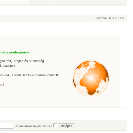
Időzóna: UTC + 1 óra
obális moderátorok
isztrált, 0 rejtett és 85 vendég.
k alapján.)
eb. 04., szerda 10:38-kor tartózkodott itt.
er]
Automatikus bejelentkezés