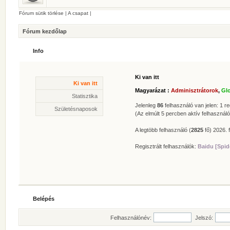
Fórum sütik törlése
|
A csapat
|
Fórum kezdőlap
Info
Ki van itt
Statisztika
Ki van itt
* Hozzászólások száma:
62614
Magyarázat :
Adminisztrátorok
,
Gl
* Témák száma:
412
Statisztika
* Felhasználók száma:
606
Jelenleg
86
felhasználó van jelen: 1 reg
Születésnaposok
* Legújabb regisztrált tagunk:
Zolee
(Az elmúlt 5 percben aktív felhasználó
A legtöbb felhasználó (
2825
fő) 2026. f
Regisztrált felhasználók:
Baidu [Spid
Belépés
Felhasználónév:
Jelszó: