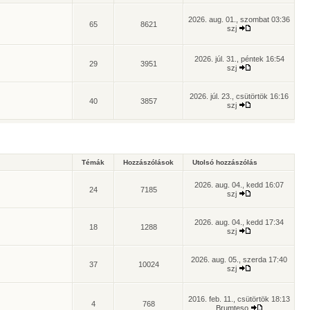
2026. aug. 01., szombat 03:36
65
8621
szj
2026. júl. 31., péntek 16:54
29
3951
szj
2026. júl. 23., csütörtök 16:16
40
3857
szj
Témák
Hozzászólások
Utolsó hozzászólás
2026. aug. 04., kedd 16:07
24
7185
szj
2026. aug. 04., kedd 17:34
18
1288
szj
2026. aug. 05., szerda 17:40
37
10024
szj
2016. feb. 11., csütörtök 18:13
4
768
Brumteso