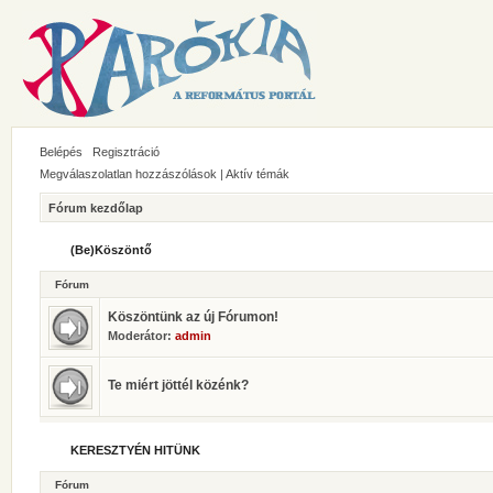
Belépés
Regisztráció
Megválaszolatlan hozzászólások
|
Aktív témák
Fórum kezdőlap
(Be)Köszöntő
Fórum
Köszöntünk az új Fórumon!
Moderátor:
admin
Te miért jöttél közénk?
KERESZTYÉN HITÜNK
Fórum