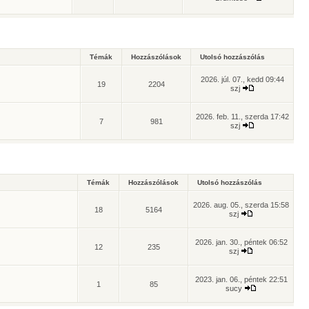
Témák
Hozzászólások
Utolsó hozzászólás
2026. júl. 07., kedd 09:44
19
2204
szj
2026. feb. 11., szerda 17:42
7
981
szj
Témák
Hozzászólások
Utolsó hozzászólás
2026. aug. 05., szerda 15:58
18
5164
szj
2026. jan. 30., péntek 06:52
12
235
szj
2023. jan. 06., péntek 22:51
1
85
sucy