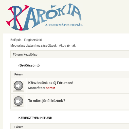
Belépés
Regisztráció
Megválaszolatlan hozzászólások
|
Aktív témák
Fórum kezdőlap
(Be)Köszöntő
Fórum
Köszöntünk az új Fórumon!
Moderátor:
admin
Te miért jöttél közénk?
KERESZTYÉN HITÜNK
Fórum