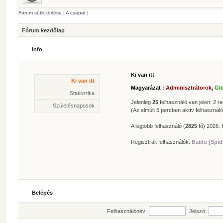
Fórum sütik törlése
|
A csapat
|
Fórum kezdőlap
Info
Ki van itt
Statisztika
Ki van itt
* Hozzászólások száma:
62629
Magyarázat :
Adminisztrátorok
,
Gl
* Témák száma:
412
Statisztika
* Felhasználók száma:
606
Jelenleg
25
felhasználó van jelen: 2 reg
Születésnaposok
* Legújabb regisztrált tagunk:
Zolee
(Az elmúlt 5 percben aktív felhasználó
A legtöbb felhasználó (
2825
fő) 2026. f
Regisztrált felhasználók:
Baidu [Spid
Belépés
Felhasználónév:
Jelszó: