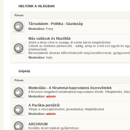
HELYÜNK A VILÁGBAN
Fórum
Társadalom - Politika - Gazdaság
Moderátor:
Fony
Más vallások és filozófiák
Amint a téma címe is mutatja, itt szinte bármi megtörténhet.
Célunk az értelmes párbeszéd, - addig, amíg ez a két szó együtt és eg
értelmezhető.
Bizonytalanok olvasás előtt kérdezzék meg kezelőorvosuk, gyógyszeré
Moderátor:
Indu
Gépház
Fórum
Moderálás - A fórummal kapcsolatos észrevételek
A fórumon megjelenő tartalmakkal kapcsolatos témák. Hibajelentés, bán
Moderátor:
admin
A Parókia portálról
Várjuk a visszajelzéseket, javaslatokat, felajánlásokat.
Moderátor:
admin
ARCHIVUM
Korábbi, lezárt topikok gyűjteménye.