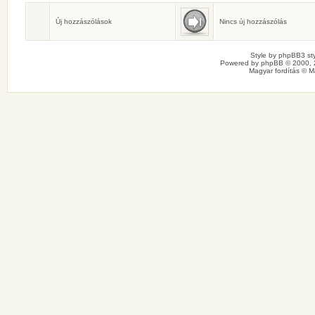
Születésnaposok
Ma senkinek sincs születésnapja.
Új hozzászólások
Nincs új hozzászólás
Style by
phpBB3 sty
Powered by
phpBB
© 2000, 
Magyar fordítás ©
M