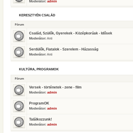
Moderátor:
admin
KERESZTYÉN CSALÁD
Fórum
Család, Szülők, Gyerekek - Középkorúak - Idősek
Moderátor:
Anti
Serdülők, Fiatalok - Szerelem - Házasság
Moderátor:
Anti
KULTÚRA, PROGRAMOK
Fórum
Versek - történetek - zene - film
Moderátor:
admin
ProgramOK
Moderátor:
admin
Találkozzunk!
Moderátor:
admin