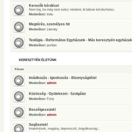
Keresők kérdései
Nem baj, ha még nem tudsz mindent, itt bátran kérdezhetsz.
Moderátor:
Indu
Megtérés, személyes hit
Moderátor:
Literaty
Teológia - Református Egyházunk - Más keresztyén egyházak
Moderátor:
puritan
KERESZTYÉN ÉLETÜNK
Fórum
Imádkozás - Igeolvasás - Bizonyságtétel
Moderátor:
admin
Közösség - Gyülekezet - Szolgálat
Moderátor:
Fony
Beszélgessünk!
Moderátor:
admin
Segítsetek!
Imakérések, magány, depresszió, öngyilkosság...