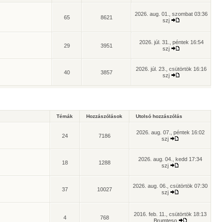
2026. aug. 01., szombat 03:36
65
8621
szj
2026. júl. 31., péntek 16:54
29
3951
szj
2026. júl. 23., csütörtök 16:16
40
3857
szj
Témák
Hozzászólások
Utolsó hozzászólás
2026. aug. 07., péntek 16:02
24
7186
szj
2026. aug. 04., kedd 17:34
18
1288
szj
2026. aug. 06., csütörtök 07:30
37
10027
szj
2016. feb. 11., csütörtök 18:13
4
768
Brumteso