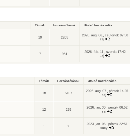
Témák
Hozzászólások
Utolsó hozzászólás
2026. aug. 06., csütörtök 07:58
19
2205
szj
2026. feb. 11., szerda 17:42
7
981
szj
Témák
Hozzászólások
Utolsó hozzászólás
2026. aug. 07., péntek 14:25
18
5167
szj
2026. jan. 30., péntek 06:52
12
235
szj
2023. jan. 06., péntek 22:51
1
85
sucy