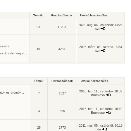
Témák
Hozzászólások
Utolsó hozzászólás
2026. aug. 06., csütörtök 14:21
63
11203
szj
yszerre
2026. márc. 04., szerda 13:53
19
3284
szj
szük véleményét...
Témák
Hozzászólások
Utolsó hozzászólás
2016. feb. 11., csütörtök 18:39
atok és örömök...
7
1327
Brumteso
2016. feb. 11., csütörtök 18:10
3
365
Brumteso
2011. máj. 05., csütörtök 20:18
28
1773
Indu