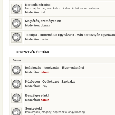
Keresők kérdései
Nem baj, ha még nem tudsz mindent, itt bátran kérdezhetsz.
Moderátor:
Indu
Megtérés, személyes hit
Moderátor:
Literaty
Teológia - Református Egyházunk - Más keresztyén egyházak
Moderátor:
puritan
KERESZTYÉN ÉLETÜNK
Fórum
Imádkozás - Igeolvasás - Bizonyságtétel
Moderátor:
admin
Közösség - Gyülekezet - Szolgálat
Moderátor:
Fony
Beszélgessünk!
Moderátor:
admin
Segítsetek!
Imakérések, magány, depresszió, öngyilkosság...