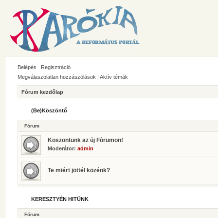
Belépés
Regisztráció
Megválaszolatlan hozzászólások
|
Aktív témák
Fórum kezdőlap
(Be)Köszöntő
Fórum
Köszöntünk az új Fórumon!
Moderátor:
admin
Te miért jöttél közénk?
KERESZTYÉN HITÜNK
Fórum