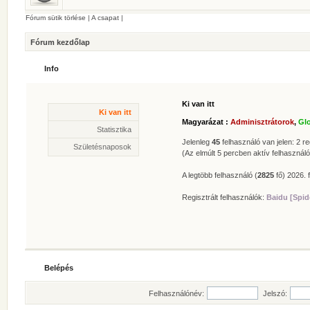
Fórum sütik törlése
|
A csapat
|
Fórum kezdőlap
Info
Ki van itt
Statisztika
Ki van itt
* Hozzászólások száma:
62625
Magyarázat :
Adminisztrátorok
,
Gl
* Témák száma:
412
Statisztika
* Felhasználók száma:
606
Jelenleg
45
felhasználó van jelen: 2 reg
Születésnaposok
* Legújabb regisztrált tagunk:
Zolee
(Az elmúlt 5 percben aktív felhasználó
A legtöbb felhasználó (
2825
fő) 2026. f
Regisztrált felhasználók:
Baidu [Spid
Belépés
Felhasználónév:
Jelszó: