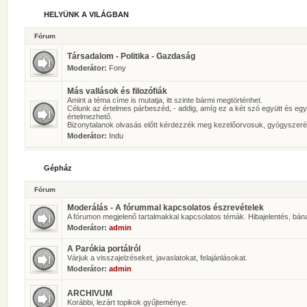
HELYÜNK A VILÁGBAN
Fórum
Társadalom - Politika - Gazdaság
Moderátor:
Fony
Más vallások és filozófiák
Amint a téma címe is mutatja, itt szinte bármi megtörténhet.
Célunk az értelmes párbeszéd, - addig, amíg ez a két szó együtt és eg
értelmezhető.
Bizonytalanok olvasás előtt kérdezzék meg kezelőorvosuk, gyógyszeré
Moderátor:
Indu
Gépház
Fórum
Moderálás - A fórummal kapcsolatos észrevételek
A fórumon megjelenő tartalmakkal kapcsolatos témák. Hibajelentés, bán
Moderátor:
admin
A Parókia portálról
Várjuk a visszajelzéseket, javaslatokat, felajánlásokat.
Moderátor:
admin
ARCHIVUM
Korábbi, lezárt topikok gyűjteménye.