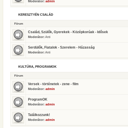
Moderátor:
admin
KERESZTYÉN CSALÁD
Fórum
Család, Szülők, Gyerekek - Középkorúak - Idősek
Moderátor:
Anti
Serdülők, Fiatalok - Szerelem - Házasság
Moderátor:
Anti
KULTÚRA, PROGRAMOK
Fórum
Versek - történetek - zene - film
Moderátor:
admin
ProgramOK
Moderátor:
admin
Találkozzunk!
Moderátor:
admin