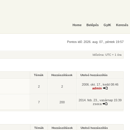
Home
Belépés
GyIK
Keresés
Pontos idő: 2026. aug. 07., péntek 19:57
Időzóna: UTC + 1 óra
Témák
Hozzászólások
Utolsó hozzászólás
2006. okt. 17., kedd 08:46
2
2
admin
2014. feb. 23., vasárnap 15:39
7
200
zsoca
Témák
Hozzászólások
Utolsó hozzászólás