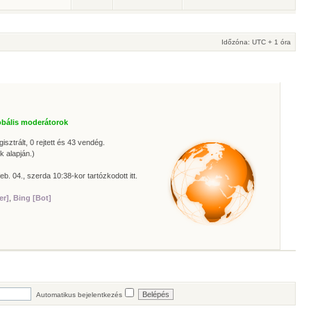
Időzóna: UTC + 1 óra
obális moderátorok
isztrált, 0 rejtett és 43 vendég.
k alapján.)
eb. 04., szerda 10:38-kor tartózkodott itt.
er]
,
Bing [Bot]
Automatikus bejelentkezés