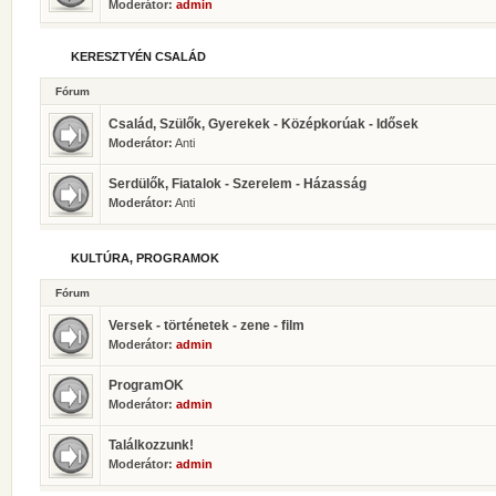
Moderátor:
admin
KERESZTYÉN CSALÁD
Fórum
Család, Szülők, Gyerekek - Középkorúak - Idősek
Moderátor:
Anti
Serdülők, Fiatalok - Szerelem - Házasság
Moderátor:
Anti
KULTÚRA, PROGRAMOK
Fórum
Versek - történetek - zene - film
Moderátor:
admin
ProgramOK
Moderátor:
admin
Találkozzunk!
Moderátor:
admin