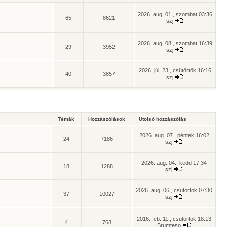
2026. aug. 01., szombat 03:36
65
8621
szj
2026. aug. 08., szombat 16:39
29
3952
szj
2026. júl. 23., csütörtök 16:16
40
3857
szj
Témák
Hozzászólások
Utolsó hozzászólás
2026. aug. 07., péntek 16:02
24
7186
szj
2026. aug. 04., kedd 17:34
18
1288
szj
2026. aug. 06., csütörtök 07:30
37
10027
szj
2016. feb. 11., csütörtök 18:13
4
768
Brumteso