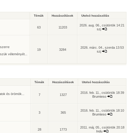
Témák
Hozzászólások
Utolsó hozzászólás
2026. aug. 06., csütörtök 14:21
63
11203
szj
yszerre
2026. márc. 04., szerda 13:53
19
3284
szj
szük véleményét...
Témák
Hozzászólások
Utolsó hozzászólás
2016. feb. 11., csütörtök 18:39
atok és örömök...
7
1327
Brumteso
2016. feb. 11., csütörtök 18:10
3
365
Brumteso
2011. máj. 05., csütörtök 20:18
28
1773
Indu