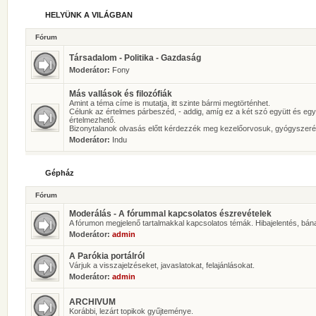
HELYÜNK A VILÁGBAN
Fórum
Társadalom - Politika - Gazdaság
Moderátor:
Fony
Más vallások és filozófiák
Amint a téma címe is mutatja, itt szinte bármi megtörténhet.
Célunk az értelmes párbeszéd, - addig, amíg ez a két szó együtt és eg
értelmezhető.
Bizonytalanok olvasás előtt kérdezzék meg kezelőorvosuk, gyógyszeré
Moderátor:
Indu
Gépház
Fórum
Moderálás - A fórummal kapcsolatos észrevételek
A fórumon megjelenő tartalmakkal kapcsolatos témák. Hibajelentés, bán
Moderátor:
admin
A Parókia portálról
Várjuk a visszajelzéseket, javaslatokat, felajánlásokat.
Moderátor:
admin
ARCHIVUM
Korábbi, lezárt topikok gyűjteménye.