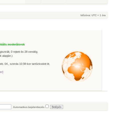
Időzóna: UTC + 1 óra
obális moderátorok
isztrált, 0 rejtett és 28 vendég.
k alapján.)
eb. 04., szerda 10:38-kor tartózkodott itt.
er]
Automatikus bejelentkezés