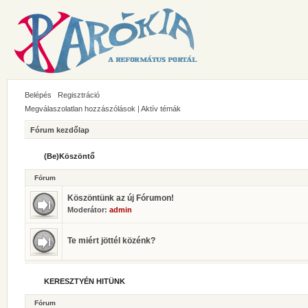
Belépés
Regisztráció
Megválaszolatlan hozzászólások
|
Aktív témák
Fórum kezdőlap
(Be)Köszöntő
Fórum
Köszöntünk az új Fórumon!
Moderátor:
admin
Te miért jöttél közénk?
KERESZTYÉN HITÜNK
Fórum