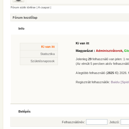
Fórum sütik törlése
|
A csapat
|
Fórum kezdőlap
Info
Ki van itt
Statisztika
Ki van itt
* Hozzászólások száma:
62627
Magyarázat :
Adminisztrátorok
,
Gl
* Témák száma:
412
Statisztika
* Felhasználók száma:
606
Jelenleg
29
felhasználó van jelen: 1 reg
Születésnaposok
* Legújabb regisztrált tagunk:
Zolee
(Az elmúlt 5 percben aktív felhasználó
A legtöbb felhasználó (
2825
fő) 2026. f
Regisztrált felhasználók:
Baidu [Spid
Belépés
Felhasználónév:
Jelszó: