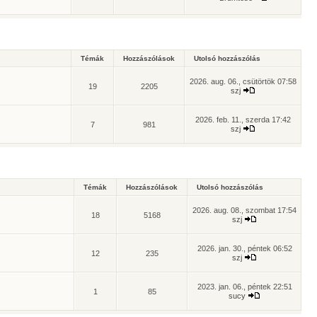
Témák
Hozzászólások
Utolsó hozzászólás
2026. aug. 06., csütörtök 07:58
19
2205
szj
2026. feb. 11., szerda 17:42
7
981
szj
Témák
Hozzászólások
Utolsó hozzászólás
2026. aug. 08., szombat 17:54
18
5168
szj
2026. jan. 30., péntek 06:52
12
235
szj
2023. jan. 06., péntek 22:51
1
85
sucy