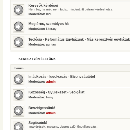
Keresők kérdései
Nem baj, ha még nem tudsz mindent, itt bátran kérdezhetsz.
Moderátor:
Indu
Megtérés, személyes hit
Moderátor:
Literaty
Teológia - Református Egyházunk - Más keresztyén egyházak
Moderátor:
puritan
KERESZTYÉN ÉLETÜNK
Fórum
Imádkozás - Igeolvasás - Bizonyságtétel
Moderátor:
admin
Közösség - Gyülekezet - Szolgálat
Moderátor:
Fony
Beszélgessünk!
Moderátor:
admin
Segítsetek!
Imakérések, magány, depresszió, öngyilkosság...