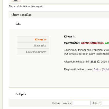
Fórum sütik törlése
|
A csapat
|
Fórum kezdőlap
Info
Ki van itt
Statisztika
Ki van itt
* Hozzászólások száma:
62619
Magyarázat :
Adminisztrátorok
,
Gl
* Témák száma:
412
Statisztika
* Felhasználók száma:
606
Jelenleg
23
felhasználó van jelen: 2 reg
Születésnaposok
* Legújabb regisztrált tagunk:
Zolee
(Az elmúlt 5 percben aktív felhasználó
A legtöbb felhasználó (
2825
fő) 2026. f
Regisztrált felhasználók:
Baidu [Spid
Belépés
Felhasználónév:
Jelszó: