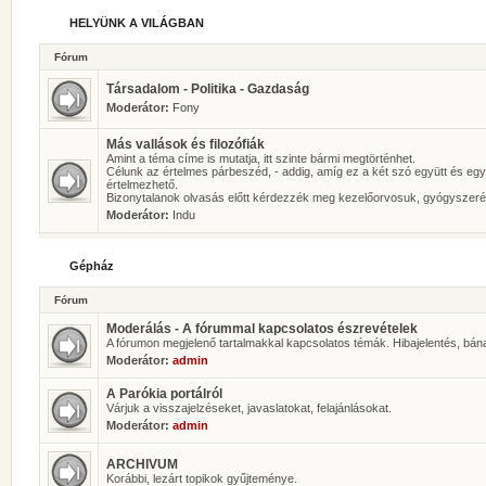
HELYÜNK A VILÁGBAN
Fórum
Társadalom - Politika - Gazdaság
Moderátor:
Fony
Más vallások és filozófiák
Amint a téma címe is mutatja, itt szinte bármi megtörténhet.
Célunk az értelmes párbeszéd, - addig, amíg ez a két szó együtt és eg
értelmezhető.
Bizonytalanok olvasás előtt kérdezzék meg kezelőorvosuk, gyógyszeré
Moderátor:
Indu
Gépház
Fórum
Moderálás - A fórummal kapcsolatos észrevételek
A fórumon megjelenő tartalmakkal kapcsolatos témák. Hibajelentés, bán
Moderátor:
admin
A Parókia portálról
Várjuk a visszajelzéseket, javaslatokat, felajánlásokat.
Moderátor:
admin
ARCHIVUM
Korábbi, lezárt topikok gyűjteménye.