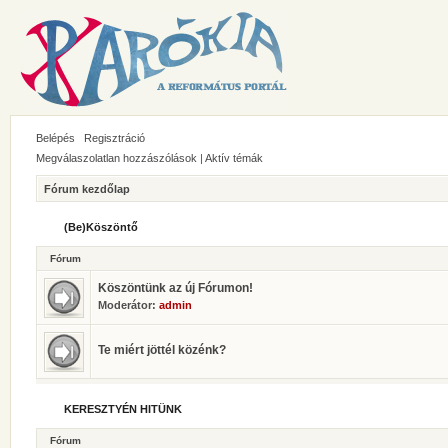
Belépés
Regisztráció
Megválaszolatlan hozzászólások
|
Aktív témák
Fórum kezdőlap
(Be)Köszöntő
Fórum
Köszöntünk az új Fórumon!
Moderátor:
admin
Te miért jöttél közénk?
KERESZTYÉN HITÜNK
Fórum