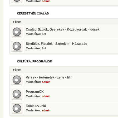
Moderátor:
admin
KERESZTYÉN CSALÁD
Fórum
Család, Szülők, Gyerekek - Középkorúak - Idősek
Moderátor:
Anti
Serdülők, Fiatalok - Szerelem - Házasság
Moderátor:
Anti
KULTÚRA, PROGRAMOK
Fórum
Versek - történetek - zene - film
Moderátor:
admin
ProgramOK
Moderátor:
admin
Találkozzunk!
Moderátor:
admin