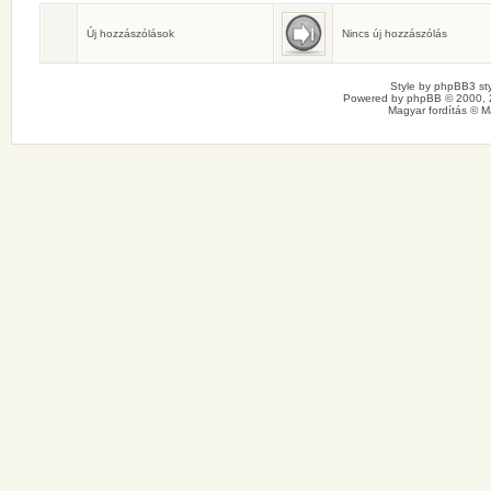
Születésnaposok
Ma senkinek sincs születésnapja.
Új hozzászólások
Nincs új hozzászólás
Style by
phpBB3 sty
Powered by
phpBB
© 2000, 
Magyar fordítás ©
M