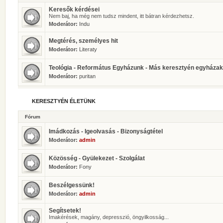
Keresők kérdései
Nem baj, ha még nem tudsz mindent, itt bátran kérdezhetsz.
Moderátor:
Indu
Megtérés, személyes hit
Moderátor:
Literaty
Teológia - Református Egyházunk - Más keresztyén egyházak
Moderátor:
puritan
KERESZTYÉN ÉLETÜNK
Fórum
Imádkozás - Igeolvasás - Bizonyságtétel
Moderátor:
admin
Közösség - Gyülekezet - Szolgálat
Moderátor:
Fony
Beszélgessünk!
Moderátor:
admin
Segítsetek!
Imakérések, magány, depresszió, öngyilkosság...