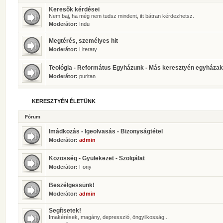
Keresők kérdései
Nem baj, ha még nem tudsz mindent, itt bátran kérdezhetsz.
Moderátor:
Indu
Megtérés, személyes hit
Moderátor:
Literaty
Teológia - Református Egyházunk - Más keresztyén egyházak
Moderátor:
puritan
KERESZTYÉN ÉLETÜNK
Fórum
Imádkozás - Igeolvasás - Bizonyságtétel
Moderátor:
admin
Közösség - Gyülekezet - Szolgálat
Moderátor:
Fony
Beszélgessünk!
Moderátor:
admin
Segítsetek!
Imakérések, magány, depresszió, öngyilkosság...