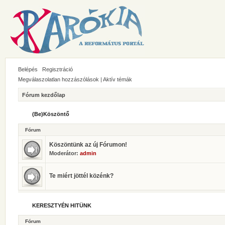
Belépés
Regisztráció
Megválaszolatlan hozzászólások
|
Aktív témák
Fórum kezdőlap
(Be)Köszöntő
Fórum
Köszöntünk az új Fórumon!
Moderátor:
admin
Te miért jöttél közénk?
KERESZTYÉN HITÜNK
Fórum