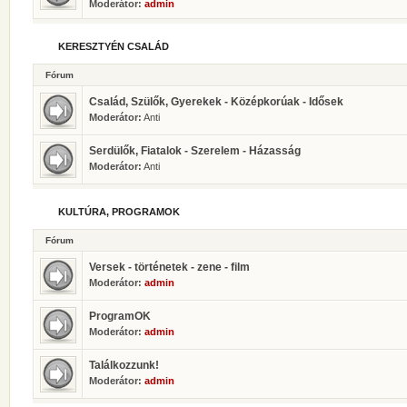
Moderátor:
admin
KERESZTYÉN CSALÁD
Fórum
Család, Szülők, Gyerekek - Középkorúak - Idősek
Moderátor:
Anti
Serdülők, Fiatalok - Szerelem - Házasság
Moderátor:
Anti
KULTÚRA, PROGRAMOK
Fórum
Versek - történetek - zene - film
Moderátor:
admin
ProgramOK
Moderátor:
admin
Találkozzunk!
Moderátor:
admin