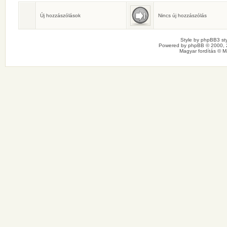
Születésnaposok
Ma senkinek sincs születésnapja.
Új hozzászólások
Nincs új hozzászólás
Style by
phpBB3 sty
Powered by
phpBB
© 2000, 
Magyar fordítás ©
M