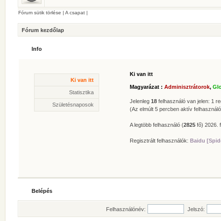
Fórum sütik törlése
|
A csapat
|
Fórum kezdőlap
Info
Ki van itt
Statisztika
Ki van itt
* Hozzászólások száma:
62622
Magyarázat :
Adminisztrátorok
,
Gl
* Témák száma:
412
Statisztika
* Felhasználók száma:
606
Jelenleg
18
felhasználó van jelen: 1 reg
Születésnaposok
* Legújabb regisztrált tagunk:
Zolee
(Az elmúlt 5 percben aktív felhasználó
A legtöbb felhasználó (
2825
fő) 2026. f
Regisztrált felhasználók:
Baidu [Spid
Belépés
Felhasználónév:
Jelszó: