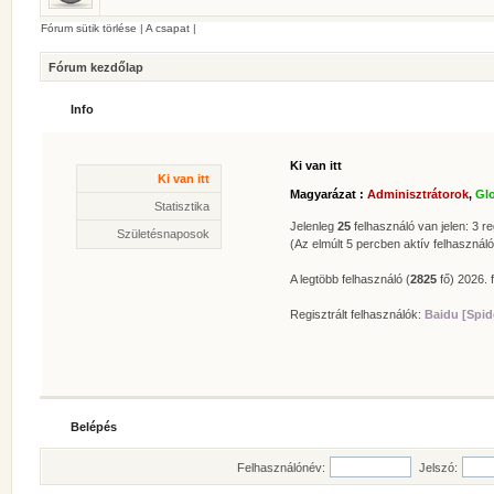
Fórum sütik törlése
|
A csapat
|
Fórum kezdőlap
Info
Ki van itt
Statisztika
Ki van itt
* Hozzászólások száma:
62625
Magyarázat :
Adminisztrátorok
,
Gl
* Témák száma:
412
Statisztika
* Felhasználók száma:
606
Jelenleg
25
felhasználó van jelen: 3 reg
Születésnaposok
* Legújabb regisztrált tagunk:
Zolee
(Az elmúlt 5 percben aktív felhasználó
A legtöbb felhasználó (
2825
fő) 2026. f
Regisztrált felhasználók:
Baidu [Spid
Belépés
Felhasználónév:
Jelszó: