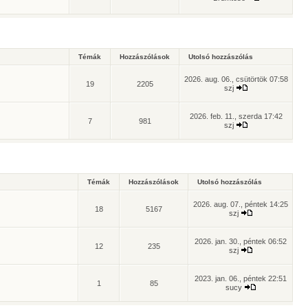
Témák
Hozzászólások
Utolsó hozzászólás
2026. aug. 06., csütörtök 07:58
19
2205
szj
2026. feb. 11., szerda 17:42
7
981
szj
Témák
Hozzászólások
Utolsó hozzászólás
2026. aug. 07., péntek 14:25
18
5167
szj
2026. jan. 30., péntek 06:52
12
235
szj
2023. jan. 06., péntek 22:51
1
85
sucy