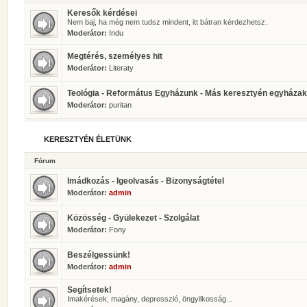
Keresők kérdései
Nem baj, ha még nem tudsz mindent, itt bátran kérdezhetsz.
Moderátor:
Indu
Megtérés, személyes hit
Moderátor:
Literaty
Teológia - Református Egyházunk - Más keresztyén egyházak
Moderátor:
puritan
KERESZTYÉN ÉLETÜNK
Fórum
Imádkozás - Igeolvasás - Bizonyságtétel
Moderátor:
admin
Közösség - Gyülekezet - Szolgálat
Moderátor:
Fony
Beszélgessünk!
Moderátor:
admin
Segítsetek!
Imakérések, magány, depresszió, öngyilkosság...