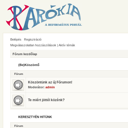
Belépés
Regisztráció
Megválaszolatlan hozzászólások
|
Aktív témák
Fórum kezdőlap
(Be)Köszöntő
Fórum
Köszöntünk az új Fórumon!
Moderátor:
admin
Te miért jöttél közénk?
KERESZTYÉN HITÜNK
Fórum