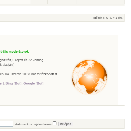
Időzóna: UTC + 1 óra
obális moderátorok
isztrált, 0 rejtett és 22 vendég.
k alapján.)
eb. 04., szerda 10:38-kor tartózkodott itt.
er]
,
Bing [Bot]
,
Google [Bot]
Automatikus bejelentkezés