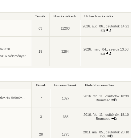
Témák
Hozzászólások
Utolsó hozzászólás
2026. aug. 06., csütörtök 14:21
63
11203
szj
yszerre
2026. márc. 04., szerda 13:53
19
3284
szj
szük véleményét...
Témák
Hozzászólások
Utolsó hozzászólás
2016. feb. 11., csütörtök 18:39
atok és örömök...
7
1327
Brumteso
2016. feb. 11., csütörtök 18:10
3
365
Brumteso
2011. máj. 05., csütörtök 20:18
28
1773
Indu