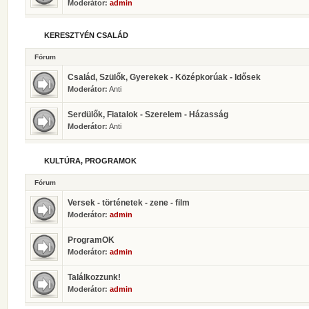
Moderátor:
admin
KERESZTYÉN CSALÁD
Fórum
Család, Szülők, Gyerekek - Középkorúak - Idősek
Moderátor:
Anti
Serdülők, Fiatalok - Szerelem - Házasság
Moderátor:
Anti
KULTÚRA, PROGRAMOK
Fórum
Versek - történetek - zene - film
Moderátor:
admin
ProgramOK
Moderátor:
admin
Találkozzunk!
Moderátor:
admin