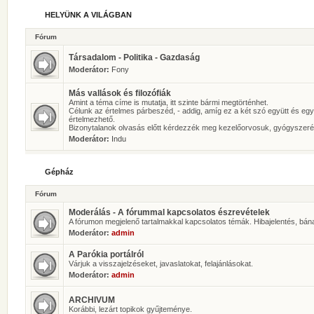
HELYÜNK A VILÁGBAN
Fórum
Társadalom - Politika - Gazdaság
Moderátor:
Fony
Más vallások és filozófiák
Amint a téma címe is mutatja, itt szinte bármi megtörténhet.
Célunk az értelmes párbeszéd, - addig, amíg ez a két szó együtt és eg
értelmezhető.
Bizonytalanok olvasás előtt kérdezzék meg kezelőorvosuk, gyógyszeré
Moderátor:
Indu
Gépház
Fórum
Moderálás - A fórummal kapcsolatos észrevételek
A fórumon megjelenő tartalmakkal kapcsolatos témák. Hibajelentés, bán
Moderátor:
admin
A Parókia portálról
Várjuk a visszajelzéseket, javaslatokat, felajánlásokat.
Moderátor:
admin
ARCHIVUM
Korábbi, lezárt topikok gyűjteménye.