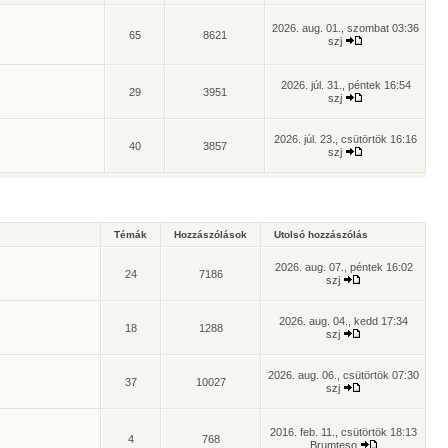
2026. aug. 01., szombat 03:36
65
8621
szj
2026. júl. 31., péntek 16:54
29
3951
szj
2026. júl. 23., csütörtök 16:16
40
3857
szj
Témák
Hozzászólások
Utolsó hozzászólás
2026. aug. 07., péntek 16:02
24
7186
szj
2026. aug. 04., kedd 17:34
18
1288
szj
2026. aug. 06., csütörtök 07:30
37
10027
szj
2016. feb. 11., csütörtök 18:13
4
768
Brumteso