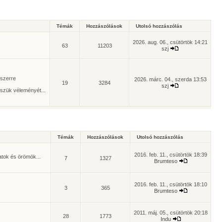
Témák
Hozzászólások
Utolsó hozzászólás
2026. aug. 06., csütörtök 14:21
63
11203
szj
yszerre
2026. márc. 04., szerda 13:53
19
3284
szj
szük véleményét...
Témák
Hozzászólások
Utolsó hozzászólás
2016. feb. 11., csütörtök 18:39
atok és örömök...
7
1327
Brumteso
2016. feb. 11., csütörtök 18:10
3
365
Brumteso
2011. máj. 05., csütörtök 20:18
28
1773
Indu