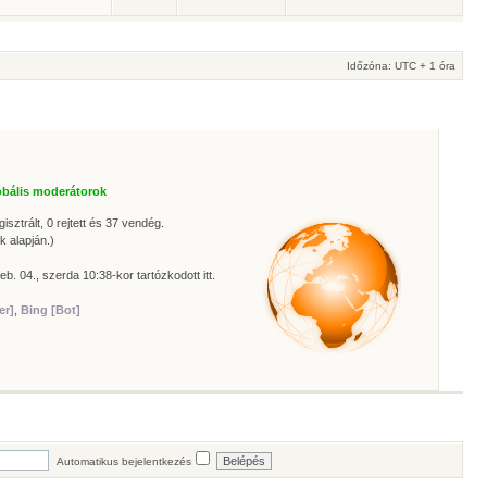
Időzóna: UTC + 1 óra
obális moderátorok
isztrált, 0 rejtett és 37 vendég.
k alapján.)
eb. 04., szerda 10:38-kor tartózkodott itt.
er]
,
Bing [Bot]
Automatikus bejelentkezés