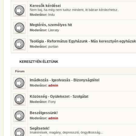
Keresők kérdései
Nem baj, ha még nem tudsz mindent, itt bátran kérdezhetsz.
Moderátor:
Indu
Megtérés, személyes hit
Moderátor:
Literaty
Teológia - Református Egyházunk - Más keresztyén egyházak
Moderátor:
puritan
KERESZTYÉN ÉLETÜNK
Fórum
Imádkozás - Igeolvasás - Bizonyságtétel
Moderátor:
admin
Közösség - Gyülekezet - Szolgálat
Moderátor:
Fony
Beszélgessünk!
Moderátor:
admin
Segítsetek!
Imakérések, magány, depresszió, öngyilkosság...