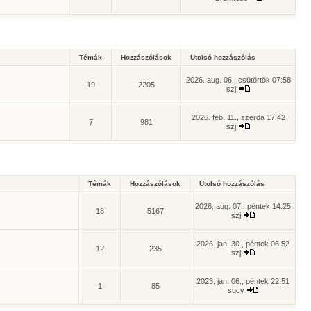
Témák
Hozzászólások
Utolsó hozzászólás
2026. aug. 06., csütörtök 07:58
19
2205
szj
2026. feb. 11., szerda 17:42
7
981
szj
Témák
Hozzászólások
Utolsó hozzászólás
2026. aug. 07., péntek 14:25
18
5167
szj
2026. jan. 30., péntek 06:52
12
235
szj
2023. jan. 06., péntek 22:51
1
85
sucy