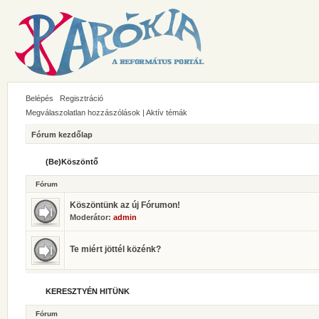
Belépés
Regisztráció
Megválaszolatlan hozzászólások
|
Aktív témák
Fórum kezdőlap
(Be)Köszöntő
Fórum
Köszöntünk az új Fórumon!
Moderátor:
admin
Te miért jöttél közénk?
KERESZTYÉN HITÜNK
Fórum