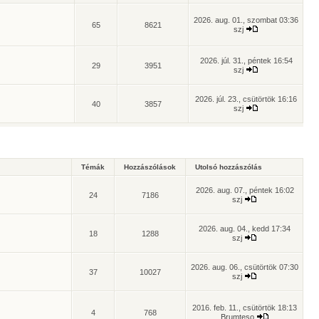
2026. aug. 01., szombat 03:36
65
8621
szj
2026. júl. 31., péntek 16:54
29
3951
szj
2026. júl. 23., csütörtök 16:16
40
3857
szj
Témák
Hozzászólások
Utolsó hozzászólás
2026. aug. 07., péntek 16:02
24
7186
szj
2026. aug. 04., kedd 17:34
18
1288
szj
2026. aug. 06., csütörtök 07:30
37
10027
szj
2016. feb. 11., csütörtök 18:13
4
768
Brumteso