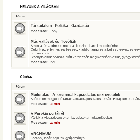
HELYÜNK A VILÁGBAN
Fórum
Társadalom - Politika - Gazdaság
Moderátor:
Fony
Más vallások és filozófiák
Amint a téma címe is mutatja, itt szinte bármi megtörténhet.
Célunk az értelmes párbeszéd, - addig, amíg ez a két szó együtt és eg
értelmezhető.
Bizonytalanok olvasás előtt kérdezzék meg kezelőorvosuk, gyógyszeré
Moderátor:
Indu
Gépház
Fórum
Moderálás - A fórummal kapcsolatos észrevételek
A fórumon megjelenő tartalmakkal kapcsolatos témák. Hibajelentés, bán
Moderátor:
admin
A Parókia portálról
Várjuk a visszajelzéseket, javaslatokat, felajánlásokat.
Moderátor:
admin
ARCHIVUM
Korábbi, lezárt topikok gyűjteménye.