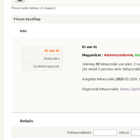
Fórum sütik törlése
|
A csapat
|
Fórum kezdőlap
Info
Ki van itt
Statisztika
Ki van itt
* Hozzászólások száma:
62625
Magyarázat :
Adminisztrátorok
,
Gl
* Témák száma:
412
Statisztika
* Felhasználók száma:
606
Jelenleg
39
felhasználó van jelen: 2 reg
Születésnaposok
* Legújabb regisztrált tagunk:
Zolee
(Az elmúlt 5 percben aktív felhasználó
A legtöbb felhasználó (
2825
fő) 2026. f
Regisztrált felhasználók:
Baidu [Spid
Belépés
Felhasználónév:
Jelszó: