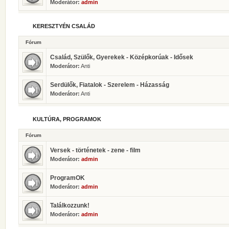
Moderátor:
admin
KERESZTYÉN CSALÁD
Fórum
Család, Szülők, Gyerekek - Középkorúak - Idősek
Moderátor:
Anti
Serdülők, Fiatalok - Szerelem - Házasság
Moderátor:
Anti
KULTÚRA, PROGRAMOK
Fórum
Versek - történetek - zene - film
Moderátor:
admin
ProgramOK
Moderátor:
admin
Találkozzunk!
Moderátor:
admin