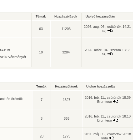
Témák
Hozzászólások
Utolsó hozzászólás
2026. aug. 06., csütörtök 14:21
63
11203
szj
yszerre
2026. márc. 04., szerda 13:53
19
3284
szj
szük véleményét...
Témák
Hozzászólások
Utolsó hozzászólás
2016. feb. 11., csütörtök 18:39
atok és örömök...
7
1327
Brumteso
2016. feb. 11., csütörtök 18:10
3
365
Brumteso
2011. máj. 05., csütörtök 20:18
28
1773
Indu