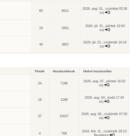
2026. aug. 01., szombat 03:36
65
8621
szj
2026. júl. 31., péntek 16:54
29
3951
szj
2026. júl. 23., csütörtök 16:16
40
3857
szj
Témák
Hozzászólások
Utolsó hozzászólás
2026. aug. 07., péntek 16:02
24
7186
szj
2026. aug. 04., kedd 17:34
18
1288
szj
2026. aug. 06., csütörtök 07:30
37
10027
szj
2016. feb. 11., csütörtök 18:13
4
768
Brumteso