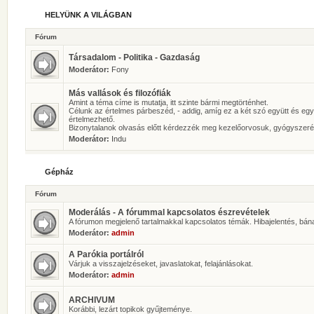
HELYÜNK A VILÁGBAN
Fórum
Társadalom - Politika - Gazdaság
Moderátor:
Fony
Más vallások és filozófiák
Amint a téma címe is mutatja, itt szinte bármi megtörténhet.
Célunk az értelmes párbeszéd, - addig, amíg ez a két szó együtt és eg
értelmezhető.
Bizonytalanok olvasás előtt kérdezzék meg kezelőorvosuk, gyógyszeré
Moderátor:
Indu
Gépház
Fórum
Moderálás - A fórummal kapcsolatos észrevételek
A fórumon megjelenő tartalmakkal kapcsolatos témák. Hibajelentés, bán
Moderátor:
admin
A Parókia portálról
Várjuk a visszajelzéseket, javaslatokat, felajánlásokat.
Moderátor:
admin
ARCHIVUM
Korábbi, lezárt topikok gyűjteménye.