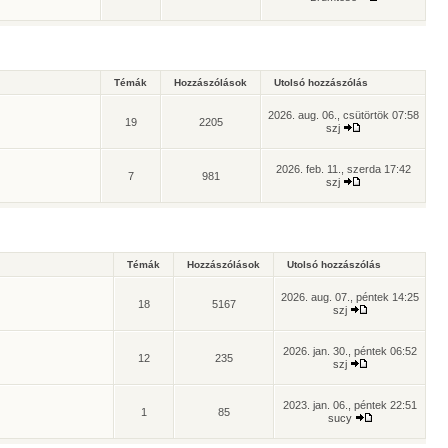
Témák
Hozzászólások
Utolsó hozzászólás
2026. aug. 06., csütörtök 07:58
19
2205
szj
2026. feb. 11., szerda 17:42
7
981
szj
Témák
Hozzászólások
Utolsó hozzászólás
2026. aug. 07., péntek 14:25
18
5167
szj
2026. jan. 30., péntek 06:52
12
235
szj
2023. jan. 06., péntek 22:51
1
85
sucy