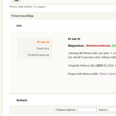
Fórum sütik törlése
|
A csapat
|
Fórum kezdőlap
Info
Ki van itt
Statisztika
Ki van itt
* Hozzászólások száma:
62625
Magyarázat :
Adminisztrátorok
,
Gl
* Témák száma:
412
Statisztika
* Felhasználók száma:
606
Jelenleg
19
felhasználó van jelen: 1 reg
Születésnaposok
* Legújabb regisztrált tagunk:
Zolee
(Az elmúlt 5 percben aktív felhasználó
A legtöbb felhasználó (
2825
fő) 2026. f
Regisztrált felhasználók:
Baidu [Spid
Belépés
Felhasználónév:
Jelszó: