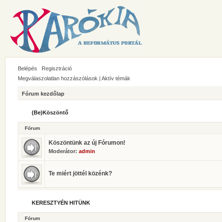
Belépés
Regisztráció
Megválaszolatlan hozzászólások
|
Aktív témák
Fórum kezdőlap
(Be)Köszöntő
Fórum
Köszöntünk az új Fórumon!
Moderátor:
admin
Te miért jöttél közénk?
KERESZTYÉN HITÜNK
Fórum