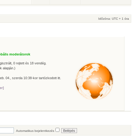
Időzóna: UTC + 1 óra
obális moderátorok
isztrált, 0 rejtett és 18 vendég.
k alapján.)
eb. 04., szerda 10:38-kor tartózkodott itt.
er]
Automatikus bejelentkezés