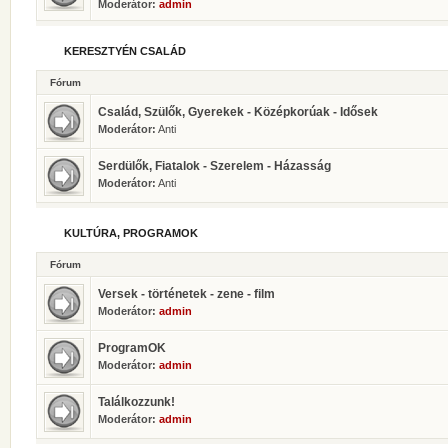
Moderátor:
admin
KERESZTYÉN CSALÁD
Fórum
Család, Szülők, Gyerekek - Középkorúak - Idősek
Moderátor:
Anti
Serdülők, Fiatalok - Szerelem - Házasság
Moderátor:
Anti
KULTÚRA, PROGRAMOK
Fórum
Versek - történetek - zene - film
Moderátor:
admin
ProgramOK
Moderátor:
admin
Találkozzunk!
Moderátor:
admin