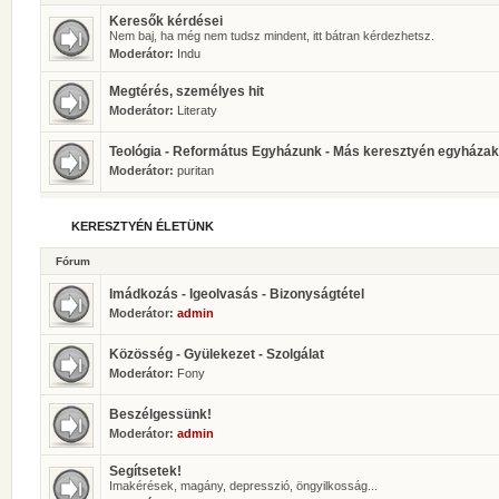
Keresők kérdései
Nem baj, ha még nem tudsz mindent, itt bátran kérdezhetsz.
Moderátor:
Indu
Megtérés, személyes hit
Moderátor:
Literaty
Teológia - Református Egyházunk - Más keresztyén egyházak
Moderátor:
puritan
KERESZTYÉN ÉLETÜNK
Fórum
Imádkozás - Igeolvasás - Bizonyságtétel
Moderátor:
admin
Közösség - Gyülekezet - Szolgálat
Moderátor:
Fony
Beszélgessünk!
Moderátor:
admin
Segítsetek!
Imakérések, magány, depresszió, öngyilkosság...