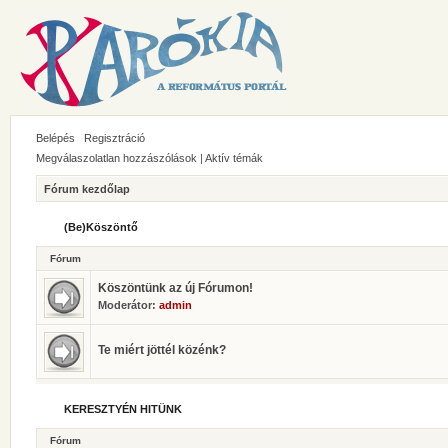
Belépés
Regisztráció
Megválaszolatlan hozzászólások
|
Aktív témák
Fórum kezdőlap
(Be)Köszöntő
Fórum
Köszöntünk az új Fórumon!
Moderátor:
admin
Te miért jöttél közénk?
KERESZTYÉN HITÜNK
Fórum