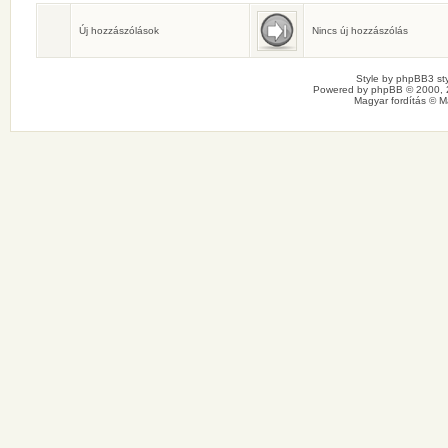
Születésnaposok
Ma senkinek sincs születésnapja.
Új hozzászólások
Nincs új hozzászólás
Style by
phpBB3 sty
Powered by
phpBB
© 2000, 
Magyar fordítás ©
M