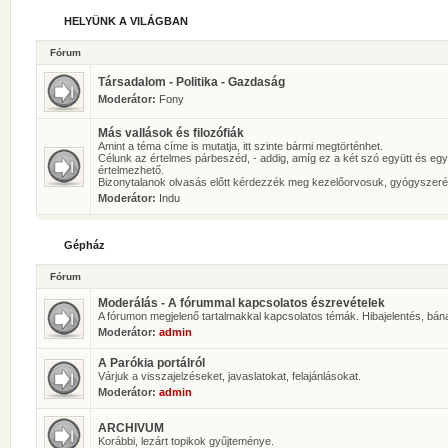
HELYÜNK A VILÁGBAN
Fórum
Társadalom - Politika - Gazdaság
Moderátor:
Fony
Más vallások és filozófiák
Amint a téma címe is mutatja, itt szinte bármi megtörténhet.
Célunk az értelmes párbeszéd, - addig, amíg ez a két szó együtt és eg
értelmezhető.
Bizonytalanok olvasás előtt kérdezzék meg kezelőorvosuk, gyógyszeré
Moderátor:
Indu
Gépház
Fórum
Moderálás - A fórummal kapcsolatos észrevételek
A fórumon megjelenő tartalmakkal kapcsolatos témák. Hibajelentés, bán
Moderátor:
admin
A Parókia portálról
Várjuk a visszajelzéseket, javaslatokat, felajánlásokat.
Moderátor:
admin
ARCHIVUM
Korábbi, lezárt topikok gyűjteménye.