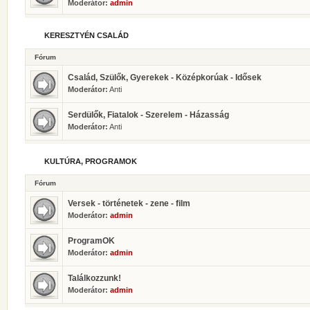
Moderátor:
admin
KERESZTYÉN CSALÁD
Fórum
Család, Szülők, Gyerekek - Középkorúak - Idősek
Moderátor:
Anti
Serdülők, Fiatalok - Szerelem - Házasság
Moderátor:
Anti
KULTÚRA, PROGRAMOK
Fórum
Versek - történetek - zene - film
Moderátor:
admin
ProgramOK
Moderátor:
admin
Találkozzunk!
Moderátor:
admin