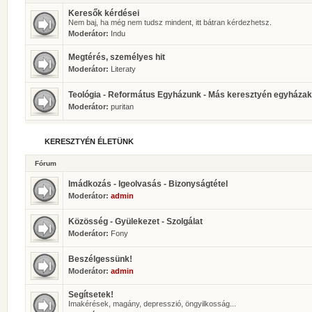
Keresők kérdései
Nem baj, ha még nem tudsz mindent, itt bátran kérdezhetsz.
Moderátor:
Indu
Megtérés, személyes hit
Moderátor:
Literaty
Teológia - Református Egyházunk - Más keresztyén egyházak
Moderátor:
puritan
KERESZTYÉN ÉLETÜNK
Fórum
Imádkozás - Igeolvasás - Bizonyságtétel
Moderátor:
admin
Közösség - Gyülekezet - Szolgálat
Moderátor:
Fony
Beszélgessünk!
Moderátor:
admin
Segítsetek!
Imakérések, magány, depresszió, öngyilkosság...