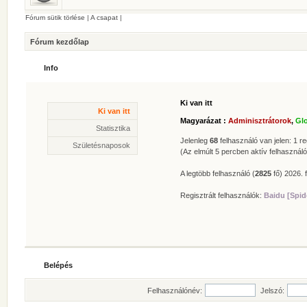
Fórum sütik törlése
|
A csapat
|
Fórum kezdőlap
Info
Ki van itt
Statisztika
Ki van itt
* Hozzászólások száma:
62614
Magyarázat :
Adminisztrátorok
,
Gl
* Témák száma:
412
Statisztika
* Felhasználók száma:
606
Jelenleg
68
felhasználó van jelen: 1 reg
Születésnaposok
* Legújabb regisztrált tagunk:
Zolee
(Az elmúlt 5 percben aktív felhasználó
A legtöbb felhasználó (
2825
fő) 2026. f
Regisztrált felhasználók:
Baidu [Spid
Belépés
Felhasználónév:
Jelszó: