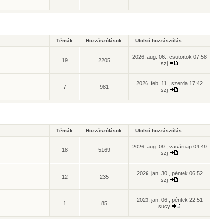
Témák
Hozzászólások
Utolsó hozzászólás
2026. aug. 06., csütörtök 07:58
19
2205
szj
2026. feb. 11., szerda 17:42
7
981
szj
Témák
Hozzászólások
Utolsó hozzászólás
2026. aug. 09., vasárnap 04:49
18
5169
szj
2026. jan. 30., péntek 06:52
12
235
szj
2023. jan. 06., péntek 22:51
1
85
sucy