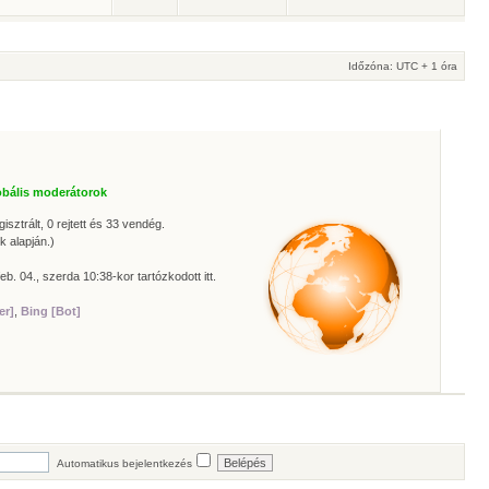
Időzóna: UTC + 1 óra
obális moderátorok
isztrált, 0 rejtett és 33 vendég.
k alapján.)
eb. 04., szerda 10:38-kor tartózkodott itt.
er]
,
Bing [Bot]
Automatikus bejelentkezés