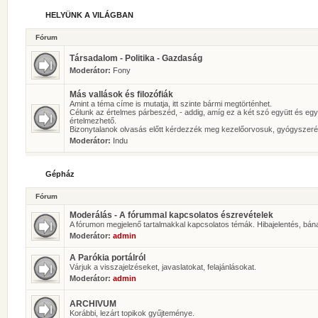
HELYÜNK A VILÁGBAN
Fórum
Társadalom - Politika - Gazdaság
Moderátor:
Fony
Más vallások és filozófiák
Amint a téma címe is mutatja, itt szinte bármi megtörténhet.
Célunk az értelmes párbeszéd, - addig, amíg ez a két szó együtt és eg
értelmezhető.
Bizonytalanok olvasás előtt kérdezzék meg kezelőorvosuk, gyógyszeré
Moderátor:
Indu
Gépház
Fórum
Moderálás - A fórummal kapcsolatos észrevételek
A fórumon megjelenő tartalmakkal kapcsolatos témák. Hibajelentés, bán
Moderátor:
admin
A Parókia portálról
Várjuk a visszajelzéseket, javaslatokat, felajánlásokat.
Moderátor:
admin
ARCHIVUM
Korábbi, lezárt topikok gyűjteménye.