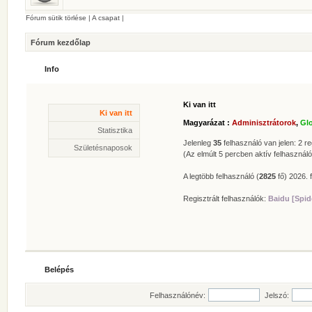
Fórum sütik törlése
|
A csapat
|
Fórum kezdőlap
Info
Ki van itt
Statisztika
Ki van itt
* Hozzászólások száma:
62629
Magyarázat :
Adminisztrátorok
,
Gl
* Témák száma:
412
Statisztika
* Felhasználók száma:
606
Jelenleg
35
felhasználó van jelen: 2 reg
Születésnaposok
* Legújabb regisztrált tagunk:
Zolee
(Az elmúlt 5 percben aktív felhasználó
A legtöbb felhasználó (
2825
fő) 2026. f
Regisztrált felhasználók:
Baidu [Spid
Belépés
Felhasználónév:
Jelszó: