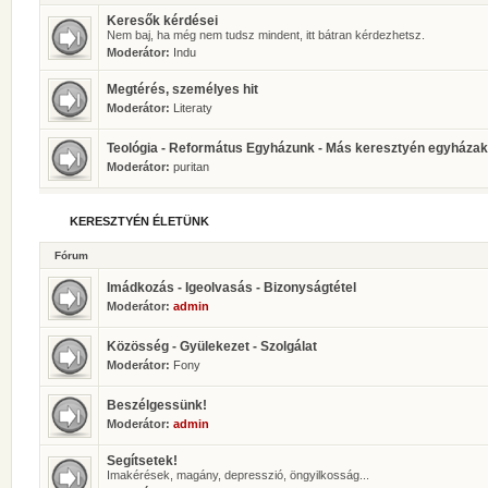
Keresők kérdései
Nem baj, ha még nem tudsz mindent, itt bátran kérdezhetsz.
Moderátor:
Indu
Megtérés, személyes hit
Moderátor:
Literaty
Teológia - Református Egyházunk - Más keresztyén egyházak
Moderátor:
puritan
KERESZTYÉN ÉLETÜNK
Fórum
Imádkozás - Igeolvasás - Bizonyságtétel
Moderátor:
admin
Közösség - Gyülekezet - Szolgálat
Moderátor:
Fony
Beszélgessünk!
Moderátor:
admin
Segítsetek!
Imakérések, magány, depresszió, öngyilkosság...