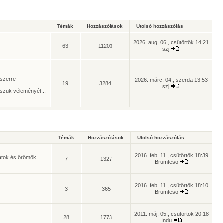
Témák
Hozzászólások
Utolsó hozzászólás
2026. aug. 06., csütörtök 14:21
63
11203
szj
yszerre
2026. márc. 04., szerda 13:53
19
3284
szj
szük véleményét...
Témák
Hozzászólások
Utolsó hozzászólás
2016. feb. 11., csütörtök 18:39
atok és örömök...
7
1327
Brumteso
2016. feb. 11., csütörtök 18:10
3
365
Brumteso
2011. máj. 05., csütörtök 20:18
28
1773
Indu