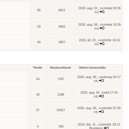
2026. aug. 01., szombat 03:36
65
8621
szj
2026. aug. 08., szombat 16:39
29
3952
szj
2026. júl. 23., csütörtök 16:16
40
3857
szj
Témák
Hozzászólások
Utolsó hozzászólás
2026. aug. 09., vasárnap 04:17
24
7187
szj
2026. aug. 04., kedd 17:34
18
1288
szj
2026. aug. 06., csütörtök 07:30
37
10027
szj
2016. feb. 11., csütörtök 18:13
4
768
Brumteso