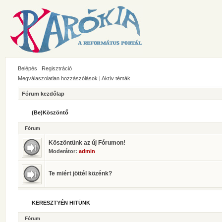
Belépés
Regisztráció
Megválaszolatlan hozzászólások
|
Aktív témák
Fórum kezdőlap
(Be)Köszöntő
Fórum
Köszöntünk az új Fórumon!
Moderátor:
admin
Te miért jöttél közénk?
KERESZTYÉN HITÜNK
Fórum