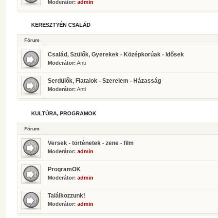
Moderátor:
admin
KERESZTYÉN CSALÁD
Fórum
Család, Szülők, Gyerekek - Középkorúak - Idősek
Moderátor:
Anti
Serdülők, Fiatalok - Szerelem - Házasság
Moderátor:
Anti
KULTÚRA, PROGRAMOK
Fórum
Versek - történetek - zene - film
Moderátor:
admin
ProgramOK
Moderátor:
admin
Találkozzunk!
Moderátor:
admin