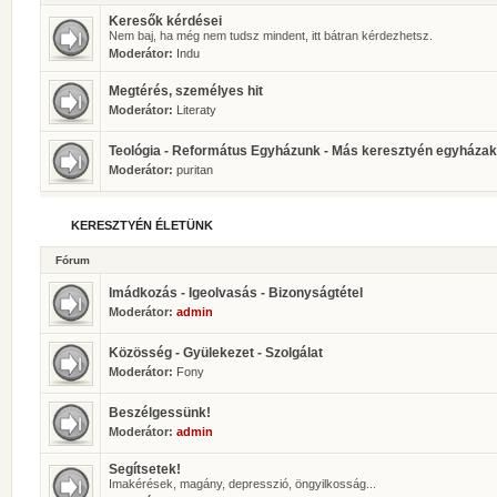
Keresők kérdései
Nem baj, ha még nem tudsz mindent, itt bátran kérdezhetsz.
Moderátor:
Indu
Megtérés, személyes hit
Moderátor:
Literaty
Teológia - Református Egyházunk - Más keresztyén egyházak
Moderátor:
puritan
KERESZTYÉN ÉLETÜNK
Fórum
Imádkozás - Igeolvasás - Bizonyságtétel
Moderátor:
admin
Közösség - Gyülekezet - Szolgálat
Moderátor:
Fony
Beszélgessünk!
Moderátor:
admin
Segítsetek!
Imakérések, magány, depresszió, öngyilkosság...