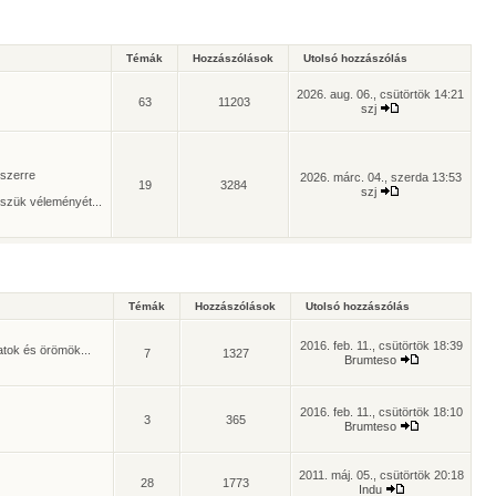
Témák
Hozzászólások
Utolsó hozzászólás
2026. aug. 06., csütörtök 14:21
63
11203
szj
yszerre
2026. márc. 04., szerda 13:53
19
3284
szj
szük véleményét...
Témák
Hozzászólások
Utolsó hozzászólás
2016. feb. 11., csütörtök 18:39
atok és örömök...
7
1327
Brumteso
2016. feb. 11., csütörtök 18:10
3
365
Brumteso
2011. máj. 05., csütörtök 20:18
28
1773
Indu