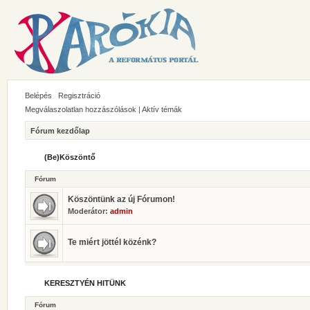
Belépés
Regisztráció
Megválaszolatlan hozzászólások
|
Aktív témák
Fórum kezdőlap
(Be)Köszöntő
Fórum
Köszöntünk az új Fórumon!
Moderátor:
admin
Te miért jöttél közénk?
KERESZTYÉN HITÜNK
Fórum