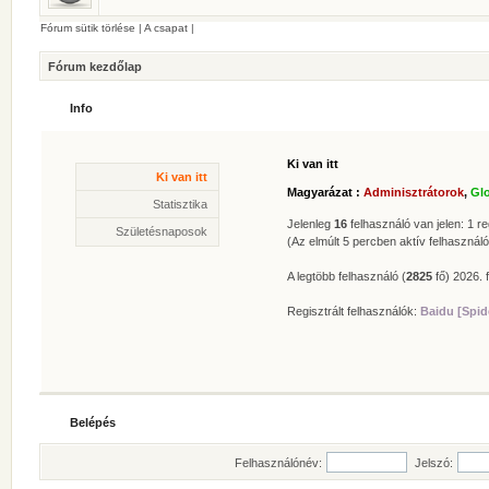
Fórum sütik törlése
|
A csapat
|
Fórum kezdőlap
Info
Ki van itt
Statisztika
Ki van itt
* Hozzászólások száma:
62624
Magyarázat :
Adminisztrátorok
,
Gl
* Témák száma:
412
Statisztika
* Felhasználók száma:
606
Jelenleg
16
felhasználó van jelen: 1 reg
Születésnaposok
* Legújabb regisztrált tagunk:
Zolee
(Az elmúlt 5 percben aktív felhasználó
A legtöbb felhasználó (
2825
fő) 2026. f
Regisztrált felhasználók:
Baidu [Spid
Belépés
Felhasználónév:
Jelszó: