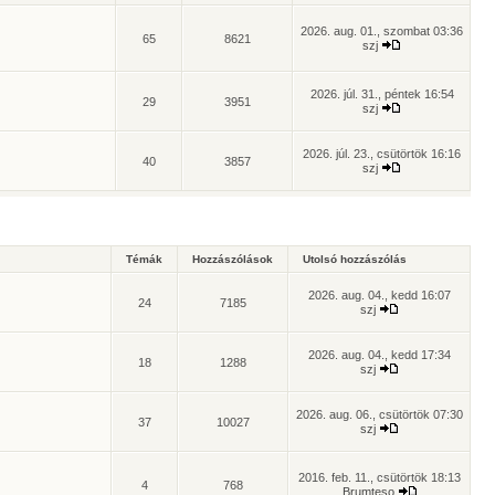
2026. aug. 01., szombat 03:36
65
8621
szj
2026. júl. 31., péntek 16:54
29
3951
szj
2026. júl. 23., csütörtök 16:16
40
3857
szj
Témák
Hozzászólások
Utolsó hozzászólás
2026. aug. 04., kedd 16:07
24
7185
szj
2026. aug. 04., kedd 17:34
18
1288
szj
2026. aug. 06., csütörtök 07:30
37
10027
szj
2016. feb. 11., csütörtök 18:13
4
768
Brumteso