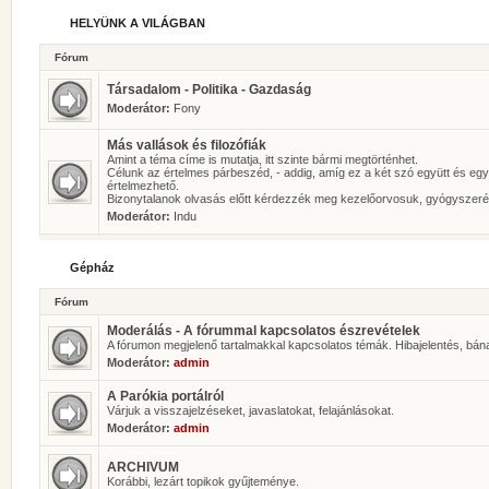
HELYÜNK A VILÁGBAN
Fórum
Társadalom - Politika - Gazdaság
Moderátor:
Fony
Más vallások és filozófiák
Amint a téma címe is mutatja, itt szinte bármi megtörténhet.
Célunk az értelmes párbeszéd, - addig, amíg ez a két szó együtt és eg
értelmezhető.
Bizonytalanok olvasás előtt kérdezzék meg kezelőorvosuk, gyógyszeré
Moderátor:
Indu
Gépház
Fórum
Moderálás - A fórummal kapcsolatos észrevételek
A fórumon megjelenő tartalmakkal kapcsolatos témák. Hibajelentés, bán
Moderátor:
admin
A Parókia portálról
Várjuk a visszajelzéseket, javaslatokat, felajánlásokat.
Moderátor:
admin
ARCHIVUM
Korábbi, lezárt topikok gyűjteménye.