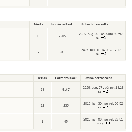
Témák
Hozzászólások
Utolsó hozzászólás
2026. aug. 06., csütörtök 07:58
19
2205
szj
2026. feb. 11., szerda 17:42
7
981
szj
Témák
Hozzászólások
Utolsó hozzászólás
2026. aug. 07., péntek 14:25
18
5167
szj
2026. jan. 30., péntek 06:52
12
235
szj
2023. jan. 06., péntek 22:51
1
85
sucy