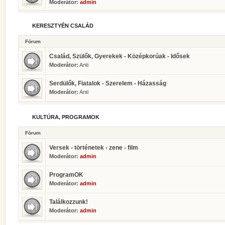
Moderátor:
admin
KERESZTYÉN CSALÁD
Fórum
Család, Szülők, Gyerekek - Középkorúak - Idősek
Moderátor:
Anti
Serdülők, Fiatalok - Szerelem - Házasság
Moderátor:
Anti
KULTÚRA, PROGRAMOK
Fórum
Versek - történetek - zene - film
Moderátor:
admin
ProgramOK
Moderátor:
admin
Találkozzunk!
Moderátor:
admin