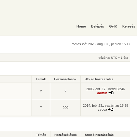
Home
Belépés
GyIK
Keresés
Pontos idő: 2026. aug. 07., péntek 15:17
Időzóna: UTC + 1 óra
Témák
Hozzászólások
Utolsó hozzászólás
2006. okt. 17., kedd 08:46
2
2
admin
2014. feb. 23., vasárnap 15:39
7
200
zsoca
Témák
Hozzászólások
Utolsó hozzászólás