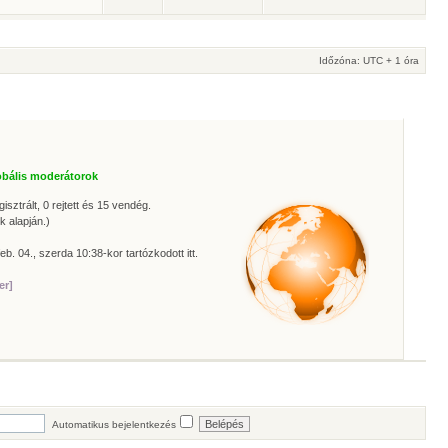
Időzóna: UTC + 1 óra
obális moderátorok
isztrált, 0 rejtett és 15 vendég.
k alapján.)
eb. 04., szerda 10:38-kor tartózkodott itt.
er]
Automatikus bejelentkezés