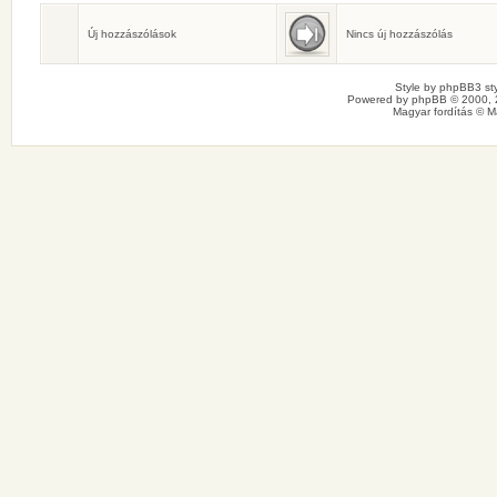
Születésnaposok
Ma senkinek sincs születésnapja.
Új hozzászólások
Nincs új hozzászólás
Style by
phpBB3 sty
Powered by
phpBB
© 2000, 
Magyar fordítás ©
M