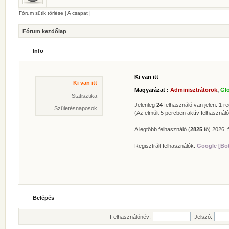
Fórum sütik törlése
|
A csapat
|
Fórum kezdőlap
Info
Ki van itt
Statisztika
Ki van itt
* Hozzászólások száma:
62630
Magyarázat :
Adminisztrátorok
,
Gl
* Témák száma:
412
Statisztika
* Felhasználók száma:
606
Jelenleg
24
felhasználó van jelen: 1 reg
Születésnaposok
* Legújabb regisztrált tagunk:
Zolee
(Az elmúlt 5 percben aktív felhasználó
A legtöbb felhasználó (
2825
fő) 2026. f
Regisztrált felhasználók:
Google [Bo
Belépés
Felhasználónév:
Jelszó: