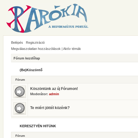
Belépés
Regisztráció
Megválaszolatlan hozzászólások
|
Aktív témák
Fórum kezdőlap
(Be)Köszöntő
Fórum
Köszöntünk az új Fórumon!
Moderátor:
admin
Te miért jöttél közénk?
KERESZTYÉN HITÜNK
Fórum