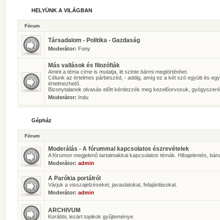
HELYÜNK A VILÁGBAN
Fórum
Társadalom - Politika - Gazdaság
Moderátor:
Fony
Más vallások és filozófiák
Amint a téma címe is mutatja, itt szinte bármi megtörténhet.
Célunk az értelmes párbeszéd, - addig, amíg ez a két szó együtt és eg
értelmezhető.
Bizonytalanok olvasás előtt kérdezzék meg kezelőorvosuk, gyógyszeré
Moderátor:
Indu
Gépház
Fórum
Moderálás - A fórummal kapcsolatos észrevételek
A fórumon megjelenő tartalmakkal kapcsolatos témák. Hibajelentés, bán
Moderátor:
admin
A Parókia portálról
Várjuk a visszajelzéseket, javaslatokat, felajánlásokat.
Moderátor:
admin
ARCHIVUM
Korábbi, lezárt topikok gyűjteménye.