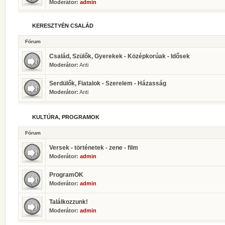
Moderátor:
admin
KERESZTYÉN CSALÁD
Fórum
Család, Szülők, Gyerekek - Középkorúak - Idősek
Moderátor:
Anti
Serdülők, Fiatalok - Szerelem - Házasság
Moderátor:
Anti
KULTÚRA, PROGRAMOK
Fórum
Versek - történetek - zene - film
Moderátor:
admin
ProgramOK
Moderátor:
admin
Találkozzunk!
Moderátor:
admin