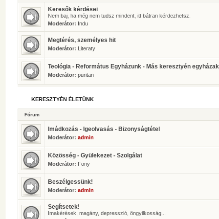
Keresők kérdései
Nem baj, ha még nem tudsz mindent, itt bátran kérdezhetsz.
Moderátor:
Indu
Megtérés, személyes hit
Moderátor:
Literaty
Teológia - Református Egyházunk - Más keresztyén egyházak
Moderátor:
puritan
KERESZTYÉN ÉLETÜNK
Fórum
Imádkozás - Igeolvasás - Bizonyságtétel
Moderátor:
admin
Közösség - Gyülekezet - Szolgálat
Moderátor:
Fony
Beszélgessünk!
Moderátor:
admin
Segítsetek!
Imakérések, magány, depresszió, öngyilkosság...