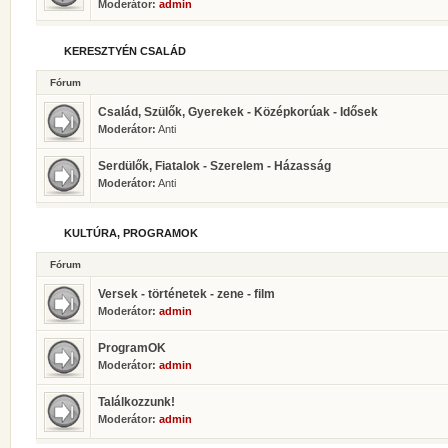
Moderátor:
admin
KERESZTYÉN CSALÁD
Fórum
Család, Szülők, Gyerekek - Középkorúak - Idősek
Moderátor:
Anti
Serdülők, Fiatalok - Szerelem - Házasság
Moderátor:
Anti
KULTÚRA, PROGRAMOK
Fórum
Versek - történetek - zene - film
Moderátor:
admin
ProgramOK
Moderátor:
admin
Találkozzunk!
Moderátor:
admin