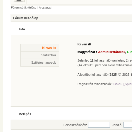
Fórum sütik törlése
|
A csapat
|
Fórum kezdőlap
Info
Ki van itt
Statisztika
Ki van itt
* Hozzászólások száma:
62629
Magyarázat :
Adminisztrátorok
,
Gl
* Témák száma:
412
Statisztika
* Felhasználók száma:
606
Jelenleg
11
felhasználó van jelen: 2 reg
Születésnaposok
* Legújabb regisztrált tagunk:
Zolee
(Az elmúlt 5 percben aktív felhasználó
A legtöbb felhasználó (
2825
fő) 2026. f
Regisztrált felhasználók:
Baidu [Spid
Belépés
Felhasználónév:
Jelszó: