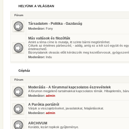
HELYÜNK A VILÁGBAN
Fórum
Társadalom - Politika - Gazdaság
Moderátor:
Fony
Más vallások és filozófiák
Amint a téma címe is mutatja, itt szinte bármi megtörténhet.
Célunk az értelmes párbeszéd, - addig, amíg ez a két szó együtt és eg
értelmezhető.
Bizonytalanok olvasás előtt kérdezzék meg kezelőorvosuk, gyógyszeré
Moderátor:
Indu
Gépház
Fórum
Moderálás - A fórummal kapcsolatos észrevételek
A fórumon megjelenő tartalmakkal kapcsolatos témák. Hibajelentés, bán
Moderátor:
admin
A Parókia portálról
Várjuk a visszajelzéseket, javaslatokat, felajánlásokat.
Moderátor:
admin
ARCHIVUM
Korábbi, lezárt topikok gyűjteménye.