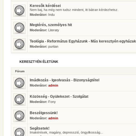
Keresők kérdései
Nem baj, ha még nem tudsz mindent, itt bátran kérdezhetsz.
Moderátor:
Indu
Megtérés, személyes hit
Moderátor:
Literaty
Teológia - Református Egyházunk - Más keresztyén egyházak
Moderátor:
puritan
KERESZTYÉN ÉLETÜNK
Fórum
Imádkozás - Igeolvasás - Bizonyságtétel
Moderátor:
admin
Közösség - Gyülekezet - Szolgálat
Moderátor:
Fony
Beszélgessünk!
Moderátor:
admin
Segítsetek!
Imakérések, magány, depresszió, öngyilkosság...