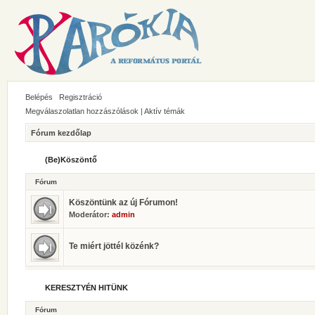
Belépés
Regisztráció
Megválaszolatlan hozzászólások
|
Aktív témák
Fórum kezdőlap
(Be)Köszöntő
Fórum
Köszöntünk az új Fórumon!
Moderátor:
admin
Te miért jöttél közénk?
KERESZTYÉN HITÜNK
Fórum