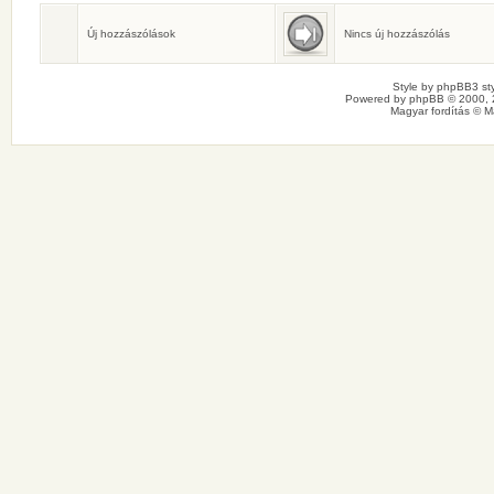
Születésnaposok
Ma senkinek sincs születésnapja.
Új hozzászólások
Nincs új hozzászólás
Style by
phpBB3 sty
Powered by
phpBB
© 2000, 
Magyar fordítás ©
M