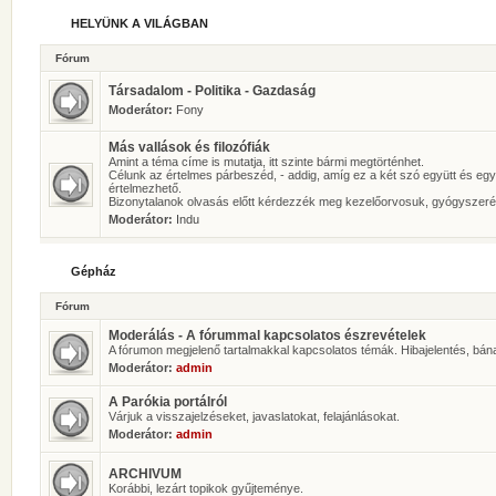
HELYÜNK A VILÁGBAN
Fórum
Társadalom - Politika - Gazdaság
Moderátor:
Fony
Más vallások és filozófiák
Amint a téma címe is mutatja, itt szinte bármi megtörténhet.
Célunk az értelmes párbeszéd, - addig, amíg ez a két szó együtt és eg
értelmezhető.
Bizonytalanok olvasás előtt kérdezzék meg kezelőorvosuk, gyógyszeré
Moderátor:
Indu
Gépház
Fórum
Moderálás - A fórummal kapcsolatos észrevételek
A fórumon megjelenő tartalmakkal kapcsolatos témák. Hibajelentés, bán
Moderátor:
admin
A Parókia portálról
Várjuk a visszajelzéseket, javaslatokat, felajánlásokat.
Moderátor:
admin
ARCHIVUM
Korábbi, lezárt topikok gyűjteménye.