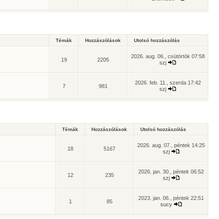
Témák
Hozzászólások
Utolsó hozzászólás
2026. aug. 06., csütörtök 07:58
19
2205
szj
2026. feb. 11., szerda 17:42
7
981
szj
Témák
Hozzászólások
Utolsó hozzászólás
2026. aug. 07., péntek 14:25
18
5167
szj
2026. jan. 30., péntek 06:52
12
235
szj
2023. jan. 06., péntek 22:51
1
85
sucy