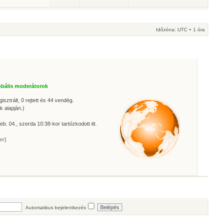
Időzóna: UTC + 1 óra
obális moderátorok
isztrált, 0 rejtett és 44 vendég.
k alapján.)
eb. 04., szerda 10:38-kor tartózkodott itt.
er]
Automatikus bejelentkezés