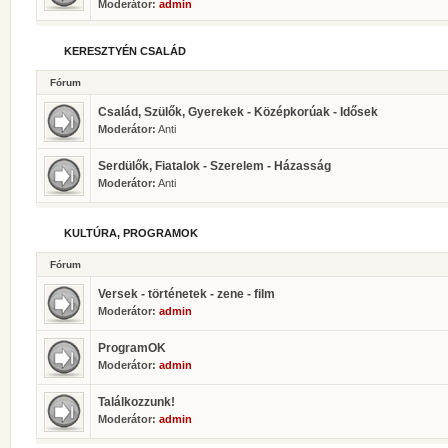
Moderátor:
admin
KERESZTYÉN CSALÁD
Fórum
Család, Szülők, Gyerekek - Középkorúak - Idősek
Moderátor:
Anti
Serdülők, Fiatalok - Szerelem - Házasság
Moderátor:
Anti
KULTÚRA, PROGRAMOK
Fórum
Versek - történetek - zene - film
Moderátor:
admin
ProgramOK
Moderátor:
admin
Találkozzunk!
Moderátor:
admin