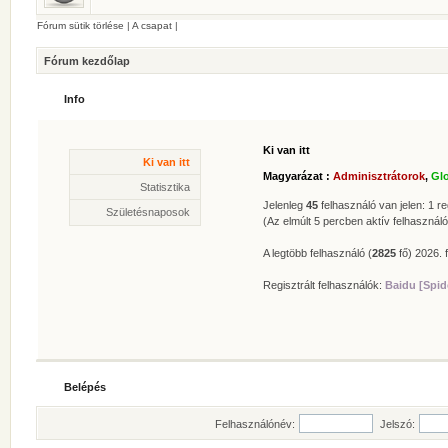
Fórum sütik törlése
|
A csapat
|
Fórum kezdőlap
Info
Ki van itt
Statisztika
Ki van itt
* Hozzászólások száma:
62625
Magyarázat :
Adminisztrátorok
,
Gl
* Témák száma:
412
Statisztika
* Felhasználók száma:
606
Jelenleg
45
felhasználó van jelen: 1 reg
Születésnaposok
* Legújabb regisztrált tagunk:
Zolee
(Az elmúlt 5 percben aktív felhasználó
A legtöbb felhasználó (
2825
fő) 2026. f
Regisztrált felhasználók:
Baidu [Spid
Belépés
Felhasználónév:
Jelszó: