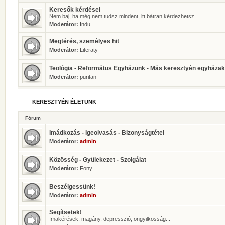
Keresők kérdései
Nem baj, ha még nem tudsz mindent, itt bátran kérdezhetsz.
Moderátor:
Indu
Megtérés, személyes hit
Moderátor:
Literaty
Teológia - Református Egyházunk - Más keresztyén egyházak
Moderátor:
puritan
KERESZTYÉN ÉLETÜNK
Fórum
Imádkozás - Igeolvasás - Bizonyságtétel
Moderátor:
admin
Közösség - Gyülekezet - Szolgálat
Moderátor:
Fony
Beszélgessünk!
Moderátor:
admin
Segítsetek!
Imakérések, magány, depresszió, öngyilkosság...