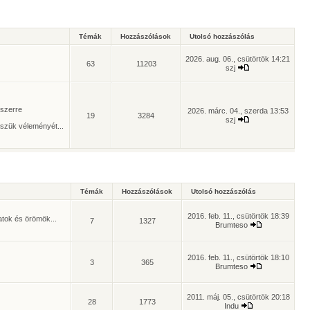
Témák
Hozzászólások
Utolsó hozzászólás
2026. aug. 06., csütörtök 14:21
63
11203
szj
yszerre
2026. márc. 04., szerda 13:53
19
3284
szj
szük véleményét...
Témák
Hozzászólások
Utolsó hozzászólás
2016. feb. 11., csütörtök 18:39
atok és örömök...
7
1327
Brumteso
2016. feb. 11., csütörtök 18:10
3
365
Brumteso
2011. máj. 05., csütörtök 20:18
28
1773
Indu