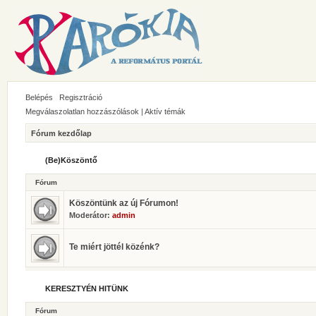
Belépés
Regisztráció
Megválaszolatlan hozzászólások
|
Aktív témák
Fórum kezdőlap
(Be)Köszöntő
Fórum
Köszöntünk az új Fórumon!
Moderátor:
admin
Te miért jöttél közénk?
KERESZTYÉN HITÜNK
Fórum