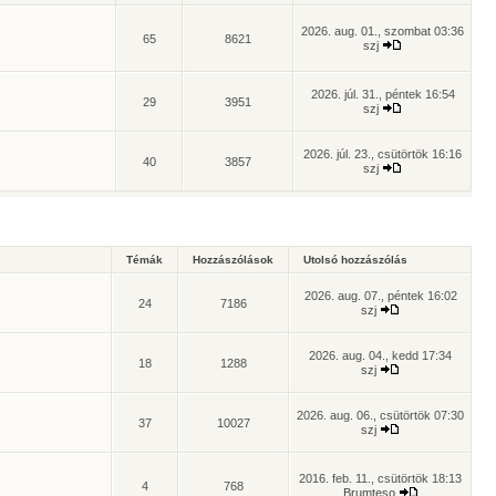
2026. aug. 01., szombat 03:36
65
8621
szj
2026. júl. 31., péntek 16:54
29
3951
szj
2026. júl. 23., csütörtök 16:16
40
3857
szj
Témák
Hozzászólások
Utolsó hozzászólás
2026. aug. 07., péntek 16:02
24
7186
szj
2026. aug. 04., kedd 17:34
18
1288
szj
2026. aug. 06., csütörtök 07:30
37
10027
szj
2016. feb. 11., csütörtök 18:13
4
768
Brumteso