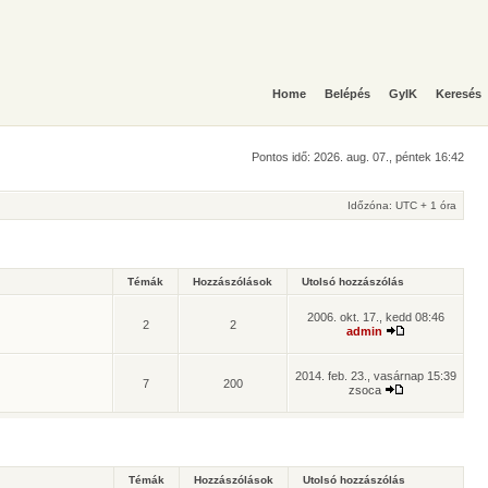
Home
Belépés
GyIK
Keresés
Pontos idő: 2026. aug. 07., péntek 16:42
Időzóna: UTC + 1 óra
Témák
Hozzászólások
Utolsó hozzászólás
2006. okt. 17., kedd 08:46
2
2
admin
2014. feb. 23., vasárnap 15:39
7
200
zsoca
Témák
Hozzászólások
Utolsó hozzászólás