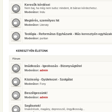
Keresők kérdései
Nem baj, ha még nem tudsz mindent, itt bátran kérdezhetsz.
Moderátor:
Indu
Megtérés, személyes hit
Moderátor:
Literaty
Teológia - Református Egyházunk - Más keresztyén egyházak
Moderátor:
puritan
KERESZTYÉN ÉLETÜNK
Fórum
Imádkozás - Igeolvasás - Bizonyságtétel
Moderátor:
admin
Közösség - Gyülekezet - Szolgálat
Moderátor:
Fony
Beszélgessünk!
Moderátor:
admin
Segítsetek!
Imakérések, magány, depresszió, öngyilkosság...