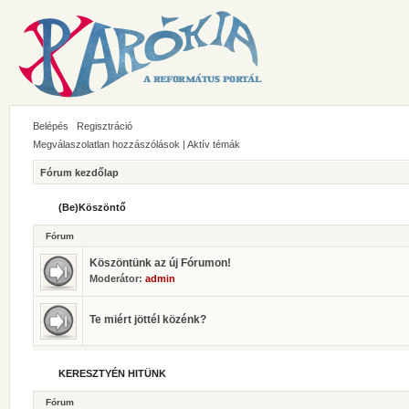
Belépés
Regisztráció
Megválaszolatlan hozzászólások
|
Aktív témák
Fórum kezdőlap
(Be)Köszöntő
Fórum
Köszöntünk az új Fórumon!
Moderátor:
admin
Te miért jöttél közénk?
KERESZTYÉN HITÜNK
Fórum