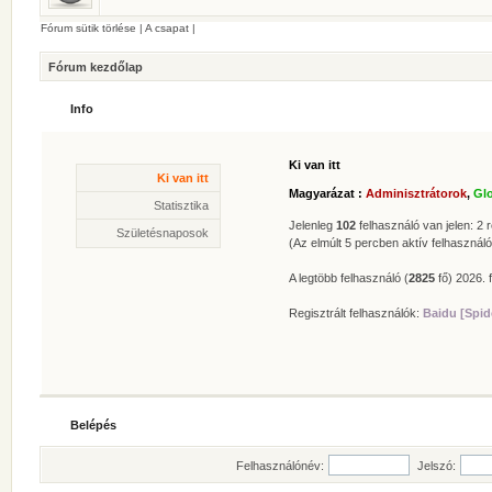
Fórum sütik törlése
|
A csapat
|
Fórum kezdőlap
Info
Ki van itt
Statisztika
Ki van itt
* Hozzászólások száma:
62632
Magyarázat :
Adminisztrátorok
,
Gl
* Témák száma:
412
Statisztika
* Felhasználók száma:
606
Jelenleg
102
felhasználó van jelen: 2 r
Születésnaposok
* Legújabb regisztrált tagunk:
Zolee
(Az elmúlt 5 percben aktív felhasználó
A legtöbb felhasználó (
2825
fő) 2026. f
Regisztrált felhasználók:
Baidu [Spid
Belépés
Felhasználónév:
Jelszó: