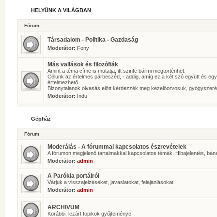
HELYÜNK A VILÁGBAN
Fórum
Társadalom - Politika - Gazdaság
Moderátor:
Fony
Más vallások és filozófiák
Amint a téma címe is mutatja, itt szinte bármi megtörténhet.
Célunk az értelmes párbeszéd, - addig, amíg ez a két szó együtt és eg
értelmezhető.
Bizonytalanok olvasás előtt kérdezzék meg kezelőorvosuk, gyógyszeré
Moderátor:
Indu
Gépház
Fórum
Moderálás - A fórummal kapcsolatos észrevételek
A fórumon megjelenő tartalmakkal kapcsolatos témák. Hibajelentés, bán
Moderátor:
admin
A Parókia portálról
Várjuk a visszajelzéseket, javaslatokat, felajánlásokat.
Moderátor:
admin
ARCHIVUM
Korábbi, lezárt topikok gyűjteménye.