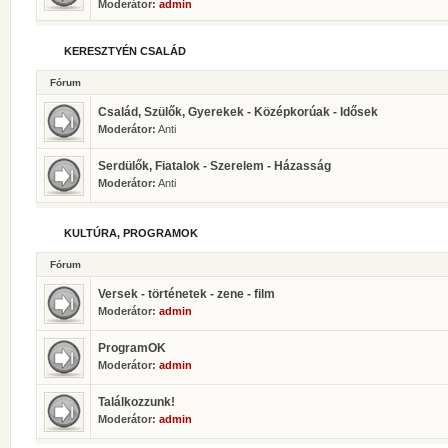
Moderátor:
admin
KERESZTYÉN CSALÁD
Fórum
Család, Szülők, Gyerekek - Középkorúak - Idősek
Moderátor:
Anti
Serdülők, Fiatalok - Szerelem - Házasság
Moderátor:
Anti
KULTÚRA, PROGRAMOK
Fórum
Versek - történetek - zene - film
Moderátor:
admin
ProgramOK
Moderátor:
admin
Találkozzunk!
Moderátor:
admin