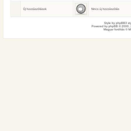
Születésnaposok
Ma senkinek sincs születésnapja.
Új hozzászólások
Nincs új hozzászólás
Style by
phpBB3 sty
Powered by
phpBB
© 2000, 
Magyar fordítás ©
M