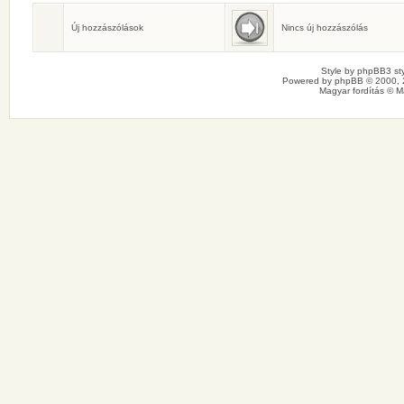
Születésnaposok
Ma senkinek sincs születésnapja.
Új hozzászólások
Nincs új hozzászólás
Style by
phpBB3 sty
Powered by
phpBB
© 2000, 
Magyar fordítás ©
M