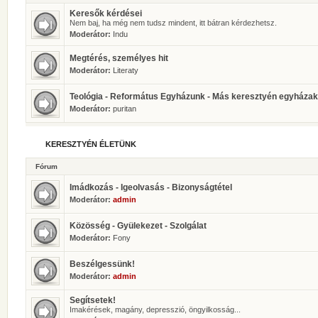
Keresők kérdései
Nem baj, ha még nem tudsz mindent, itt bátran kérdezhetsz.
Moderátor:
Indu
Megtérés, személyes hit
Moderátor:
Literaty
Teológia - Református Egyházunk - Más keresztyén egyházak
Moderátor:
puritan
KERESZTYÉN ÉLETÜNK
Fórum
Imádkozás - Igeolvasás - Bizonyságtétel
Moderátor:
admin
Közösség - Gyülekezet - Szolgálat
Moderátor:
Fony
Beszélgessünk!
Moderátor:
admin
Segítsetek!
Imakérések, magány, depresszió, öngyilkosság...