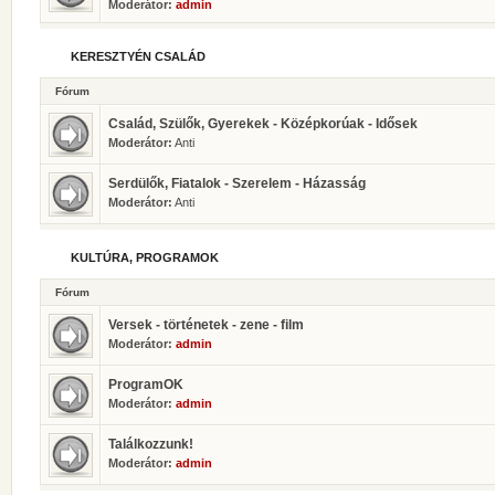
Moderátor:
admin
KERESZTYÉN CSALÁD
Fórum
Család, Szülők, Gyerekek - Középkorúak - Idősek
Moderátor:
Anti
Serdülők, Fiatalok - Szerelem - Házasság
Moderátor:
Anti
KULTÚRA, PROGRAMOK
Fórum
Versek - történetek - zene - film
Moderátor:
admin
ProgramOK
Moderátor:
admin
Találkozzunk!
Moderátor:
admin