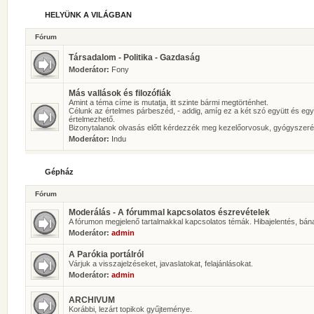
HELYÜNK A VILÁGBAN
Fórum
Társadalom - Politika - Gazdaság
Moderátor:
Fony
Más vallások és filozófiák
Amint a téma címe is mutatja, itt szinte bármi megtörténhet.
Célunk az értelmes párbeszéd, - addig, amíg ez a két szó együtt és eg
értelmezhető.
Bizonytalanok olvasás előtt kérdezzék meg kezelőorvosuk, gyógyszeré
Moderátor:
Indu
Gépház
Fórum
Moderálás - A fórummal kapcsolatos észrevételek
A fórumon megjelenő tartalmakkal kapcsolatos témák. Hibajelentés, bán
Moderátor:
admin
A Parókia portálról
Várjuk a visszajelzéseket, javaslatokat, felajánlásokat.
Moderátor:
admin
ARCHIVUM
Korábbi, lezárt topikok gyűjteménye.