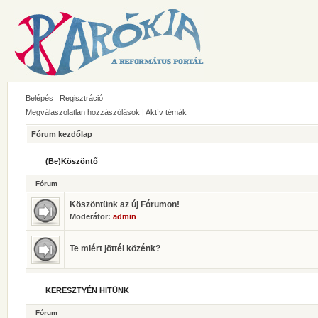
Belépés
Regisztráció
Megválaszolatlan hozzászólások
|
Aktív témák
Fórum kezdőlap
(Be)Köszöntő
Fórum
Köszöntünk az új Fórumon!
Moderátor:
admin
Te miért jöttél közénk?
KERESZTYÉN HITÜNK
Fórum