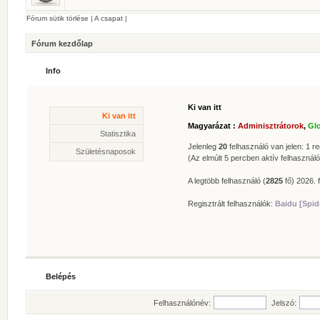
Fórum sütik törlése
|
A csapat
|
Fórum kezdőlap
Info
Ki van itt
Statisztika
Ki van itt
* Hozzászólások száma:
62629
Magyarázat :
Adminisztrátorok
,
Gl
* Témák száma:
412
Statisztika
* Felhasználók száma:
606
Jelenleg
20
felhasználó van jelen: 1 reg
Születésnaposok
* Legújabb regisztrált tagunk:
Zolee
(Az elmúlt 5 percben aktív felhasználó
A legtöbb felhasználó (
2825
fő) 2026. f
Regisztrált felhasználók:
Baidu [Spid
Belépés
Felhasználónév:
Jelszó: