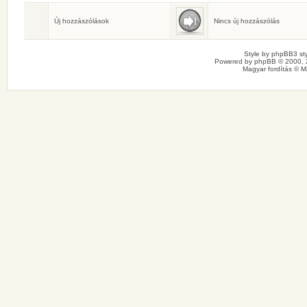
Születésnaposok
Ma senkinek sincs születésnapja.
Új hozzászólások
Nincs új hozzászólás
Style by
phpBB3 sty
Powered by
phpBB
© 2000, 
Magyar fordítás ©
M