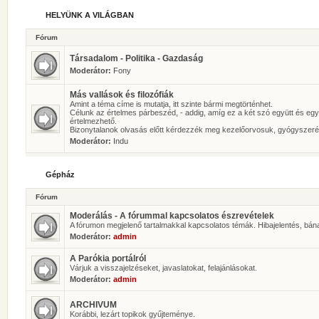
HELYÜNK A VILÁGBAN
Fórum
Társadalom - Politika - Gazdaság
Moderátor:
Fony
Más vallások és filozófiák
Amint a téma címe is mutatja, itt szinte bármi megtörténhet.
Célunk az értelmes párbeszéd, - addig, amíg ez a két szó együtt és eg
értelmezhető.
Bizonytalanok olvasás előtt kérdezzék meg kezelőorvosuk, gyógyszeré
Moderátor:
Indu
Gépház
Fórum
Moderálás - A fórummal kapcsolatos észrevételek
A fórumon megjelenő tartalmakkal kapcsolatos témák. Hibajelentés, bán
Moderátor:
admin
A Parókia portálról
Várjuk a visszajelzéseket, javaslatokat, felajánlásokat.
Moderátor:
admin
ARCHIVUM
Korábbi, lezárt topikok gyűjteménye.