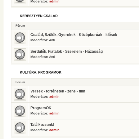
Moderátor:
admin
KERESZTYÉN CSALÁD
Fórum
Család, Szülők, Gyerekek - Középkorúak - Idősek
Moderátor:
Anti
Serdülők, Fiatalok - Szerelem - Házasság
Moderátor:
Anti
KULTÚRA, PROGRAMOK
Fórum
Versek - történetek - zene - film
Moderátor:
admin
ProgramOK
Moderátor:
admin
Találkozzunk!
Moderátor:
admin