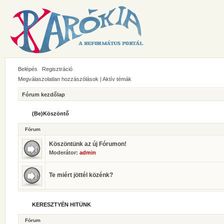
Belépés
Regisztráció
Megválaszolatlan hozzászólások
|
Aktív témák
Fórum kezdőlap
(Be)Köszöntő
Fórum
Köszöntünk az új Fórumon!
Moderátor:
admin
Te miért jöttél közénk?
KERESZTYÉN HITÜNK
Fórum