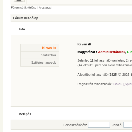
Fórum sütik törlése
|
A csapat
|
Fórum kezdőlap
Info
Ki van itt
Statisztika
Ki van itt
* Hozzászólások száma:
62625
Magyarázat :
Adminisztrátorok
,
Gl
* Témák száma:
412
Statisztika
* Felhasználók száma:
606
Jelenleg
11
felhasználó van jelen: 2 reg
Születésnaposok
* Legújabb regisztrált tagunk:
Zolee
(Az elmúlt 5 percben aktív felhasználó
A legtöbb felhasználó (
2825
fő) 2026. f
Regisztrált felhasználók:
Baidu [Spid
Belépés
Felhasználónév:
Jelszó: