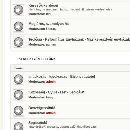
Keresők kérdései
Nem baj, ha még nem tudsz mindent, itt bátran kérdezhetsz.
Moderátor:
Indu
Megtérés, személyes hit
Moderátor:
Literaty
Teológia - Református Egyházunk - Más keresztyén egyházak
Moderátor:
puritan
KERESZTYÉN ÉLETÜNK
Fórum
Imádkozás - Igeolvasás - Bizonyságtétel
Moderátor:
admin
Közösség - Gyülekezet - Szolgálat
Moderátor:
Fony
Beszélgessünk!
Moderátor:
admin
Segítsetek!
Imakérések, magány, depresszió, öngyilkosság...