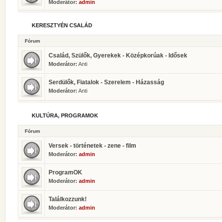
Moderátor:
admin
KERESZTYÉN CSALÁD
Fórum
Család, Szülők, Gyerekek - Középkorúak - Idősek
Moderátor:
Anti
Serdülők, Fiatalok - Szerelem - Házasság
Moderátor:
Anti
KULTÚRA, PROGRAMOK
Fórum
Versek - történetek - zene - film
Moderátor:
admin
ProgramOK
Moderátor:
admin
Találkozzunk!
Moderátor:
admin