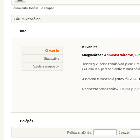
Fórum sütik törlése
|
A csapat
|
Fórum kezdőlap
Info
Ki van itt
Statisztika
Ki van itt
* Hozzászólások száma:
62625
Magyarázat :
Adminisztrátorok
,
Gl
* Témák száma:
412
Statisztika
* Felhasználók száma:
606
Jelenleg
23
felhasználó van jelen: 1 reg
Születésnaposok
* Legújabb regisztrált tagunk:
Zolee
(Az elmúlt 5 percben aktív felhasználó
A legtöbb felhasználó (
2825
fő) 2026. f
Regisztrált felhasználók:
Baidu [Spid
Belépés
Felhasználónév:
Jelszó: