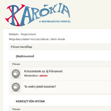
Belépés
Regisztráció
Megválaszolatlan hozzászólások
|
Aktív témák
Fórum kezdőlap
(Be)Köszöntő
Fórum
Köszöntünk az új Fórumon!
Moderátor:
admin
Te miért jöttél közénk?
KERESZTYÉN HITÜNK
Fórum