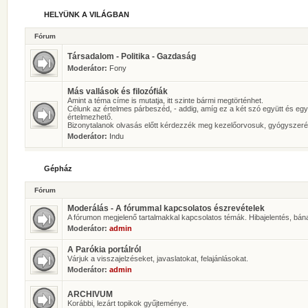
HELYÜNK A VILÁGBAN
Fórum
Társadalom - Politika - Gazdaság
Moderátor:
Fony
Más vallások és filozófiák
Amint a téma címe is mutatja, itt szinte bármi megtörténhet.
Célunk az értelmes párbeszéd, - addig, amíg ez a két szó együtt és eg
értelmezhető.
Bizonytalanok olvasás előtt kérdezzék meg kezelőorvosuk, gyógyszeré
Moderátor:
Indu
Gépház
Fórum
Moderálás - A fórummal kapcsolatos észrevételek
A fórumon megjelenő tartalmakkal kapcsolatos témák. Hibajelentés, bán
Moderátor:
admin
A Parókia portálról
Várjuk a visszajelzéseket, javaslatokat, felajánlásokat.
Moderátor:
admin
ARCHIVUM
Korábbi, lezárt topikok gyűjteménye.