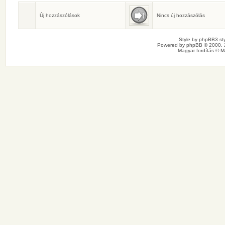
Születésnaposok
Ma senkinek sincs születésnapja.
Új hozzászólások
Nincs új hozzászólás
Style by
phpBB3 sty
Powered by
phpBB
© 2000, 
Magyar fordítás ©
M