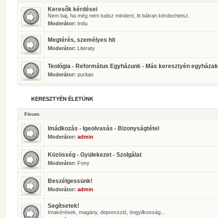
Keresők kérdései
Nem baj, ha még nem tudsz mindent, itt bátran kérdezhetsz.
Moderátor:
Indu
Megtérés, személyes hit
Moderátor:
Literaty
Teológia - Református Egyházunk - Más keresztyén egyházak
Moderátor:
puritan
KERESZTYÉN ÉLETÜNK
Fórum
Imádkozás - Igeolvasás - Bizonyságtétel
Moderátor:
admin
Közösség - Gyülekezet - Szolgálat
Moderátor:
Fony
Beszélgessünk!
Moderátor:
admin
Segítsetek!
Imakérések, magány, depresszió, öngyilkosság...