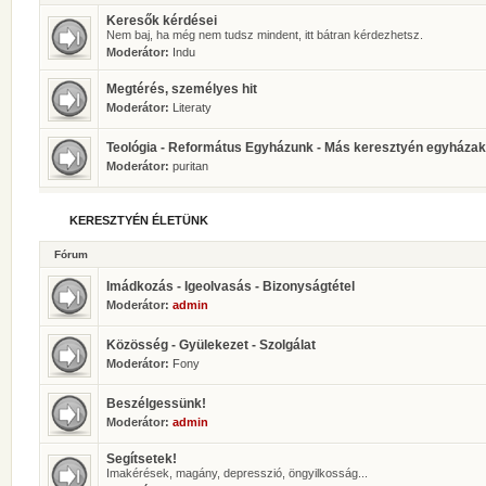
Keresők kérdései
Nem baj, ha még nem tudsz mindent, itt bátran kérdezhetsz.
Moderátor:
Indu
Megtérés, személyes hit
Moderátor:
Literaty
Teológia - Református Egyházunk - Más keresztyén egyházak
Moderátor:
puritan
KERESZTYÉN ÉLETÜNK
Fórum
Imádkozás - Igeolvasás - Bizonyságtétel
Moderátor:
admin
Közösség - Gyülekezet - Szolgálat
Moderátor:
Fony
Beszélgessünk!
Moderátor:
admin
Segítsetek!
Imakérések, magány, depresszió, öngyilkosság...