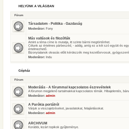
HELYÜNK A VILÁGBAN
Fórum
Társadalom - Politika - Gazdaság
Moderátor:
Fony
Más vallások és filozófiák
Amint a téma címe is mutatja, itt szinte bármi megtörténhet.
Célunk az értelmes párbeszéd, - addig, amíg ez a két szó együtt és eg
értelmezhető.
Bizonytalanok olvasás előtt kérdezzék meg kezelőorvosuk, gyógyszeré
Moderátor:
Indu
Gépház
Fórum
Moderálás - A fórummal kapcsolatos észrevételek
A fórumon megjelenő tartalmakkal kapcsolatos témák. Hibajelentés, bán
Moderátor:
admin
A Parókia portálról
Várjuk a visszajelzéseket, javaslatokat, felajánlásokat.
Moderátor:
admin
ARCHIVUM
Korábbi, lezárt topikok gyűjteménye.