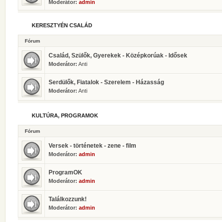
Moderátor:
admin
KERESZTYÉN CSALÁD
Fórum
Család, Szülők, Gyerekek - Középkorúak - Idősek
Moderátor:
Anti
Serdülők, Fiatalok - Szerelem - Házasság
Moderátor:
Anti
KULTÚRA, PROGRAMOK
Fórum
Versek - történetek - zene - film
Moderátor:
admin
ProgramOK
Moderátor:
admin
Találkozzunk!
Moderátor:
admin