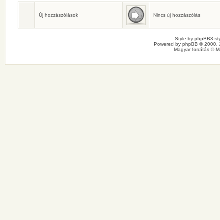
Születésnaposok
Ma senkinek sincs születésnapja.
Új hozzászólások
Nincs új hozzászólás
Style by
phpBB3 sty
Powered by
phpBB
© 2000, 
Magyar fordítás ©
M