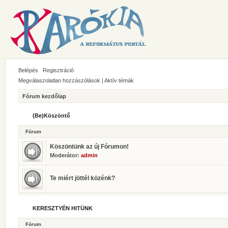
Belépés
Regisztráció
Megválaszolatlan hozzászólások
|
Aktív témák
Fórum kezdőlap
(Be)Köszöntő
Fórum
Köszöntünk az új Fórumon!
Moderátor:
admin
Te miért jöttél közénk?
KERESZTYÉN HITÜNK
Fórum