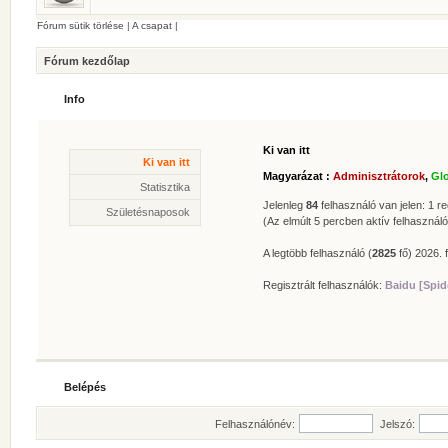
Fórum sütik törlése
|
A csapat
|
Fórum kezdőlap
Info
Ki van itt
Statisztika
Ki van itt
* Hozzászólások száma:
62629
Magyarázat :
Adminisztrátorok
,
Gl
* Témák száma:
412
Statisztika
* Felhasználók száma:
606
Jelenleg
84
felhasználó van jelen: 1 reg
Születésnaposok
* Legújabb regisztrált tagunk:
Zolee
(Az elmúlt 5 percben aktív felhasználó
A legtöbb felhasználó (
2825
fő) 2026. f
Regisztrált felhasználók:
Baidu [Spid
Belépés
Felhasználónév:
Jelszó: