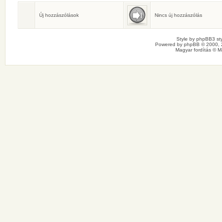
Születésnaposok
Ma senkinek sincs születésnapja.
Új hozzászólások
Nincs új hozzászólás
Style by
phpBB3 sty
Powered by
phpBB
© 2000, 
Magyar fordítás ©
M