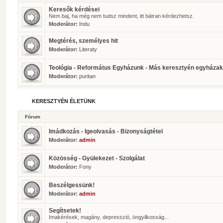
Keresők kérdései
Nem baj, ha még nem tudsz mindent, itt bátran kérdezhetsz.
Moderátor:
Indu
Megtérés, személyes hit
Moderátor:
Literaty
Teológia - Református Egyházunk - Más keresztyén egyházak
Moderátor:
puritan
KERESZTYÉN ÉLETÜNK
Fórum
Imádkozás - Igeolvasás - Bizonyságtétel
Moderátor:
admin
Közösség - Gyülekezet - Szolgálat
Moderátor:
Fony
Beszélgessünk!
Moderátor:
admin
Segítsetek!
Imakérések, magány, depresszió, öngyilkosság...