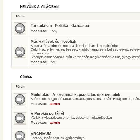
HELYÜNK A VILÁGBAN
Fórum
Társadalom - Politika - Gazdaság
Moderátor:
Fony
Más vallások és filozófiák
Amint a téma címe is mutatja, itt szinte bármi megtörténhet.
Célunk az értelmes párbeszéd, - addig, amíg ez a két szó együtt és eg
értelmezhető.
Bizonytalanok olvasás előtt kérdezzék meg kezelőorvosuk, gyógyszeré
Moderátor:
Indu
Gépház
Fórum
Moderálás - A fórummal kapcsolatos észrevételek
A fórumon megjelenő tartalmakkal kapcsolatos témák. Hibajelentés, bán
Moderátor:
admin
A Parókia portálról
Várjuk a visszajelzéseket, javaslatokat, felajánlásokat.
Moderátor:
admin
ARCHIVUM
Korábbi, lezárt topikok gyűjteménye.