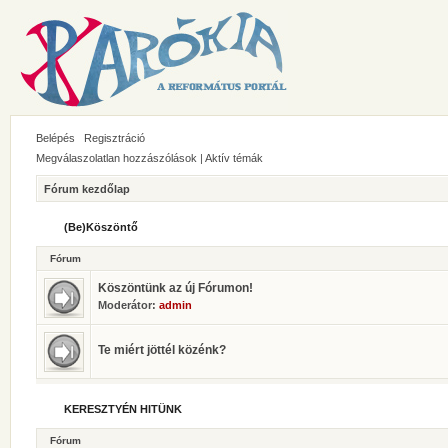
Belépés
Regisztráció
Megválaszolatlan hozzászólások
|
Aktív témák
Fórum kezdőlap
(Be)Köszöntő
Fórum
Köszöntünk az új Fórumon!
Moderátor:
admin
Te miért jöttél közénk?
KERESZTYÉN HITÜNK
Fórum