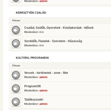
Moderátor:
admin
KERESZTYÉN CSALÁD
Fórum
Család, Szülők, Gyerekek - Középkorúak - Idősek
Moderátor:
Anti
Serdülők, Fiatalok - Szerelem - Házasság
Moderátor:
Anti
KULTÚRA, PROGRAMOK
Fórum
Versek - történetek - zene - film
Moderátor:
admin
ProgramOK
Moderátor:
admin
Találkozzunk!
Moderátor:
admin