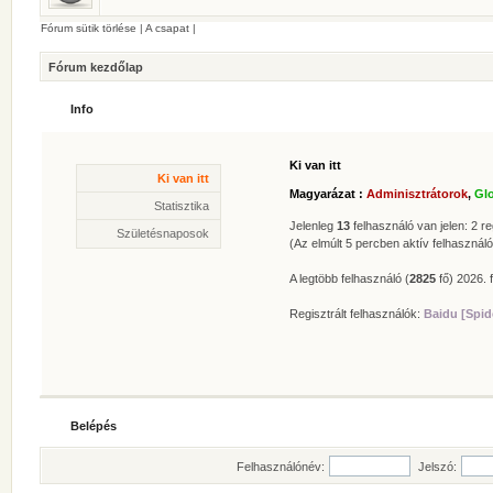
Fórum sütik törlése
|
A csapat
|
Fórum kezdőlap
Info
Ki van itt
Statisztika
Ki van itt
* Hozzászólások száma:
62622
Magyarázat :
Adminisztrátorok
,
Gl
* Témák száma:
412
Statisztika
* Felhasználók száma:
606
Jelenleg
13
felhasználó van jelen: 2 reg
Születésnaposok
* Legújabb regisztrált tagunk:
Zolee
(Az elmúlt 5 percben aktív felhasználó
A legtöbb felhasználó (
2825
fő) 2026. f
Regisztrált felhasználók:
Baidu [Spid
Belépés
Felhasználónév:
Jelszó: