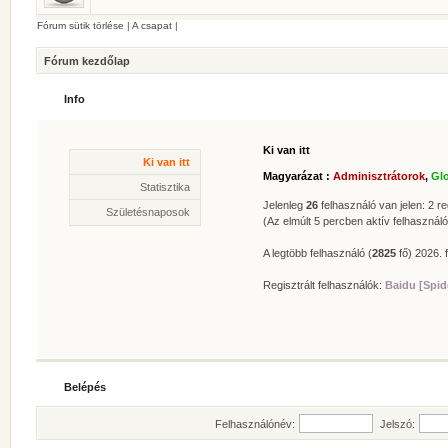
Fórum sütik törlése
|
A csapat
|
Fórum kezdőlap
Info
Ki van itt
Statisztika
Ki van itt
* Hozzászólások száma:
62629
Magyarázat :
Adminisztrátorok
,
Gl
* Témák száma:
412
Statisztika
* Felhasználók száma:
606
Jelenleg
26
felhasználó van jelen: 2 reg
Születésnaposok
* Legújabb regisztrált tagunk:
Zolee
(Az elmúlt 5 percben aktív felhasználó
A legtöbb felhasználó (
2825
fő) 2026. f
Regisztrált felhasználók:
Baidu [Spid
Belépés
Felhasználónév:
Jelszó: