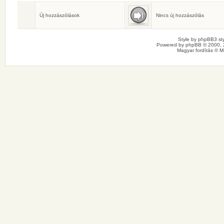
Születésnaposok
Ma senkinek sincs születésnapja.
Új hozzászólások
Nincs új hozzászólás
Style by
phpBB3 sty
Powered by
phpBB
© 2000, 
Magyar fordítás ©
M