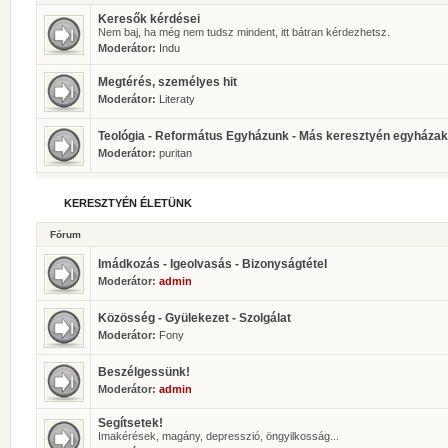
Keresők kérdései
Nem baj, ha még nem tudsz mindent, itt bátran kérdezhetsz.
Moderátor:
Indu
Megtérés, személyes hit
Moderátor:
Literaty
Teológia - Református Egyházunk - Más keresztyén egyházak
Moderátor:
puritan
KERESZTYÉN ÉLETÜNK
Fórum
Imádkozás - Igeolvasás - Bizonyságtétel
Moderátor:
admin
Közösség - Gyülekezet - Szolgálat
Moderátor:
Fony
Beszélgessünk!
Moderátor:
admin
Segítsetek!
Imakérések, magány, depresszió, öngyilkosság...