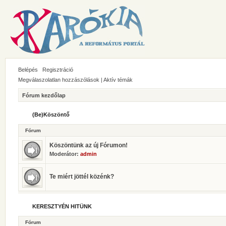
Belépés
Regisztráció
Megválaszolatlan hozzászólások
|
Aktív témák
Fórum kezdőlap
(Be)Köszöntő
Fórum
Köszöntünk az új Fórumon!
Moderátor:
admin
Te miért jöttél közénk?
KERESZTYÉN HITÜNK
Fórum