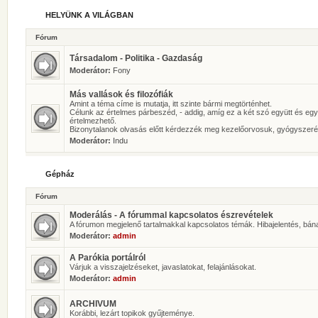
HELYÜNK A VILÁGBAN
Fórum
Társadalom - Politika - Gazdaság
Moderátor:
Fony
Más vallások és filozófiák
Amint a téma címe is mutatja, itt szinte bármi megtörténhet.
Célunk az értelmes párbeszéd, - addig, amíg ez a két szó együtt és eg
értelmezhető.
Bizonytalanok olvasás előtt kérdezzék meg kezelőorvosuk, gyógyszeré
Moderátor:
Indu
Gépház
Fórum
Moderálás - A fórummal kapcsolatos észrevételek
A fórumon megjelenő tartalmakkal kapcsolatos témák. Hibajelentés, bán
Moderátor:
admin
A Parókia portálról
Várjuk a visszajelzéseket, javaslatokat, felajánlásokat.
Moderátor:
admin
ARCHIVUM
Korábbi, lezárt topikok gyűjteménye.