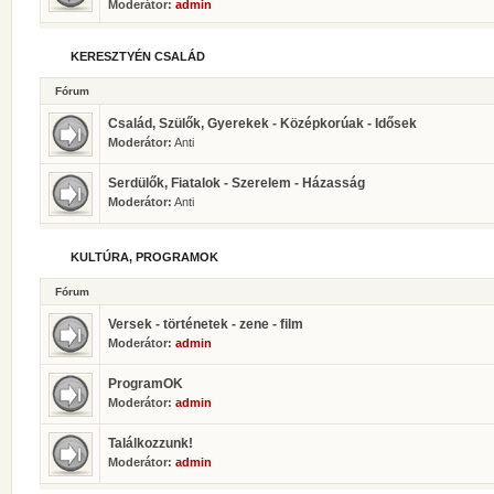
Moderátor:
admin
KERESZTYÉN CSALÁD
Fórum
Család, Szülők, Gyerekek - Középkorúak - Idősek
Moderátor:
Anti
Serdülők, Fiatalok - Szerelem - Házasság
Moderátor:
Anti
KULTÚRA, PROGRAMOK
Fórum
Versek - történetek - zene - film
Moderátor:
admin
ProgramOK
Moderátor:
admin
Találkozzunk!
Moderátor:
admin