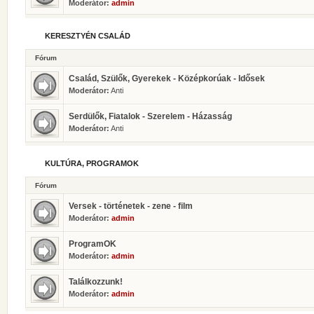
Moderátor:
admin
KERESZTYÉN CSALÁD
Fórum
Család, Szülők, Gyerekek - Középkorúak - Idősek
Moderátor:
Anti
Serdülők, Fiatalok - Szerelem - Házasság
Moderátor:
Anti
KULTÚRA, PROGRAMOK
Fórum
Versek - történetek - zene - film
Moderátor:
admin
ProgramOK
Moderátor:
admin
Találkozzunk!
Moderátor:
admin