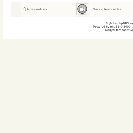
Születésnaposok
Ma senkinek sincs születésnapja.
Új hozzászólások
Nincs új hozzászólás
Style by
phpBB3 sty
Powered by
phpBB
© 2000, 
Magyar fordítás ©
M