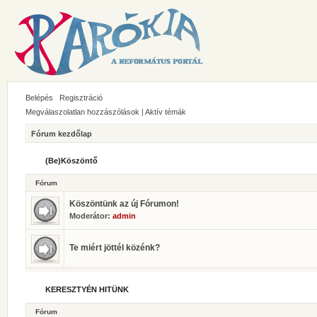
Belépés
Regisztráció
Megválaszolatlan hozzászólások
|
Aktív témák
Fórum kezdőlap
(Be)Köszöntő
Fórum
Köszöntünk az új Fórumon!
Moderátor:
admin
Te miért jöttél közénk?
KERESZTYÉN HITÜNK
Fórum