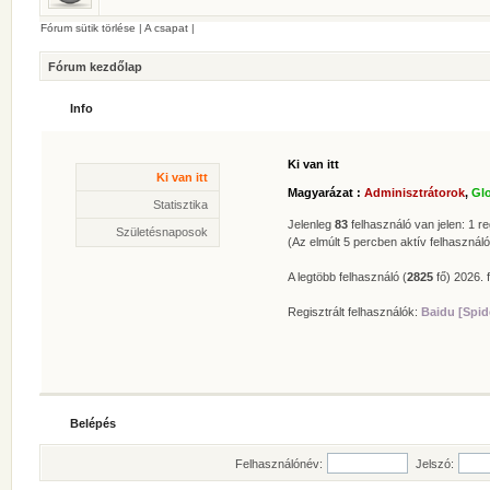
Fórum sütik törlése
|
A csapat
|
Fórum kezdőlap
Info
Ki van itt
Statisztika
Ki van itt
* Hozzászólások száma:
62625
Magyarázat :
Adminisztrátorok
,
Gl
* Témák száma:
412
Statisztika
* Felhasználók száma:
606
Jelenleg
83
felhasználó van jelen: 1 reg
Születésnaposok
* Legújabb regisztrált tagunk:
Zolee
(Az elmúlt 5 percben aktív felhasználó
A legtöbb felhasználó (
2825
fő) 2026. f
Regisztrált felhasználók:
Baidu [Spid
Belépés
Felhasználónév:
Jelszó: