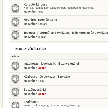
Keresők kérdései
Nem baj, ha még nem tudsz mindent, itt bátran kérdezhetsz.
Moderátor:
Indu
Megtérés, személyes hit
Moderátor:
Literaty
Teológia - Református Egyházunk - Más keresztyén egyházak
Moderátor:
puritan
KERESZTYÉN ÉLETÜNK
Fórum
Imádkozás - Igeolvasás - Bizonyságtétel
Moderátor:
admin
Közösség - Gyülekezet - Szolgálat
Moderátor:
Fony
Beszélgessünk!
Moderátor:
admin
Segítsetek!
Imakérések, magány, depresszió, öngyilkosság...