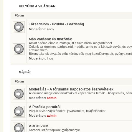
HELYÜNK A VILÁGBAN
Fórum
Társadalom - Politika - Gazdaság
Moderátor:
Fony
Más vallások és filozófiák
Amint a téma címe is mutatja, itt szinte bármi megtörténhet.
Célunk az értelmes párbeszéd, - addig, amíg ez a két szó együtt és eg
értelmezhető.
Bizonytalanok olvasás előtt kérdezzék meg kezelőorvosuk, gyógyszeré
Moderátor:
Indu
Gépház
Fórum
Moderálás - A fórummal kapcsolatos észrevételek
A fórumon megjelenő tartalmakkal kapcsolatos témák. Hibajelentés, bán
Moderátor:
admin
A Parókia portálról
Várjuk a visszajelzéseket, javaslatokat, felajánlásokat.
Moderátor:
admin
ARCHIVUM
Korábbi, lezárt topikok gyűjteménye.