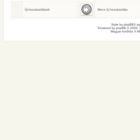
Születésnaposok
Ma senkinek sincs születésnapja.
Új hozzászólások
Nincs új hozzászólás
Style by
phpBB3 sty
Powered by
phpBB
© 2000, 
Magyar fordítás ©
M