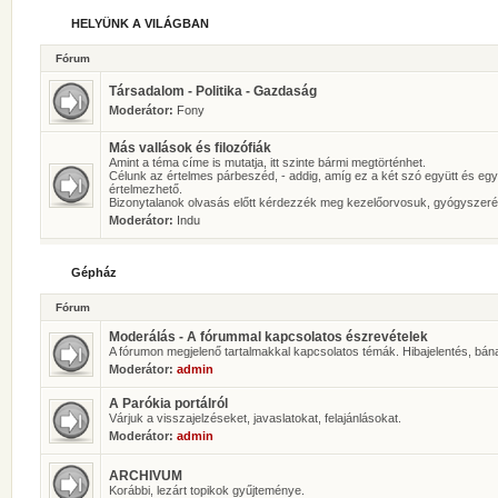
HELYÜNK A VILÁGBAN
Fórum
Társadalom - Politika - Gazdaság
Moderátor:
Fony
Más vallások és filozófiák
Amint a téma címe is mutatja, itt szinte bármi megtörténhet.
Célunk az értelmes párbeszéd, - addig, amíg ez a két szó együtt és eg
értelmezhető.
Bizonytalanok olvasás előtt kérdezzék meg kezelőorvosuk, gyógyszeré
Moderátor:
Indu
Gépház
Fórum
Moderálás - A fórummal kapcsolatos észrevételek
A fórumon megjelenő tartalmakkal kapcsolatos témák. Hibajelentés, bán
Moderátor:
admin
A Parókia portálról
Várjuk a visszajelzéseket, javaslatokat, felajánlásokat.
Moderátor:
admin
ARCHIVUM
Korábbi, lezárt topikok gyűjteménye.