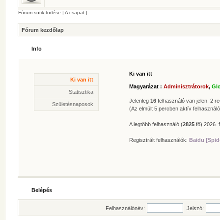
Fórum sütik törlése
|
A csapat
|
Fórum kezdőlap
Info
Ki van itt
Statisztika
Ki van itt
* Hozzászólások száma:
62625
Magyarázat :
Adminisztrátorok
,
Gl
* Témák száma:
412
Statisztika
* Felhasználók száma:
606
Jelenleg
16
felhasználó van jelen: 2 reg
Születésnaposok
* Legújabb regisztrált tagunk:
Zolee
(Az elmúlt 5 percben aktív felhasználó
A legtöbb felhasználó (
2825
fő) 2026. f
Regisztrált felhasználók:
Baidu [Spid
Belépés
Felhasználónév:
Jelszó: