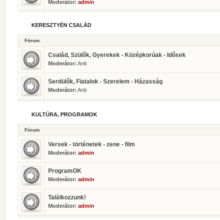
Moderátor:
admin
KERESZTYÉN CSALÁD
Fórum
Család, Szülők, Gyerekek - Középkorúak - Idősek
Moderátor:
Anti
Serdülők, Fiatalok - Szerelem - Házasság
Moderátor:
Anti
KULTÚRA, PROGRAMOK
Fórum
Versek - történetek - zene - film
Moderátor:
admin
ProgramOK
Moderátor:
admin
Találkozzunk!
Moderátor:
admin