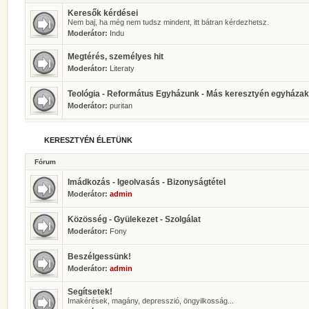
Keresők kérdései
Nem baj, ha még nem tudsz mindent, itt bátran kérdezhetsz.
Moderátor:
Indu
Megtérés, személyes hit
Moderátor:
Literaty
Teológia - Református Egyházunk - Más keresztyén egyházak
Moderátor:
puritan
KERESZTYÉN ÉLETÜNK
Fórum
Imádkozás - Igeolvasás - Bizonyságtétel
Moderátor:
admin
Közösség - Gyülekezet - Szolgálat
Moderátor:
Fony
Beszélgessünk!
Moderátor:
admin
Segítsetek!
Imakérések, magány, depresszió, öngyilkosság...