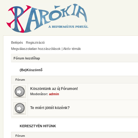
Belépés
Regisztráció
Megválaszolatlan hozzászólások
|
Aktív témák
Fórum kezdőlap
(Be)Köszöntő
Fórum
Köszöntünk az új Fórumon!
Moderátor:
admin
Te miért jöttél közénk?
KERESZTYÉN HITÜNK
Fórum