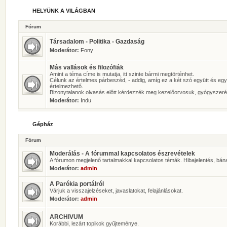
HELYÜNK A VILÁGBAN
Fórum
Társadalom - Politika - Gazdaság
Moderátor:
Fony
Más vallások és filozófiák
Amint a téma címe is mutatja, itt szinte bármi megtörténhet.
Célunk az értelmes párbeszéd, - addig, amíg ez a két szó együtt és eg
értelmezhető.
Bizonytalanok olvasás előtt kérdezzék meg kezelőorvosuk, gyógyszeré
Moderátor:
Indu
Gépház
Fórum
Moderálás - A fórummal kapcsolatos észrevételek
A fórumon megjelenő tartalmakkal kapcsolatos témák. Hibajelentés, bán
Moderátor:
admin
A Parókia portálról
Várjuk a visszajelzéseket, javaslatokat, felajánlásokat.
Moderátor:
admin
ARCHIVUM
Korábbi, lezárt topikok gyűjteménye.