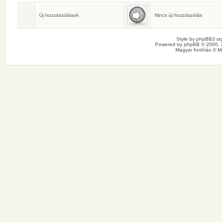
Születésnaposok
Ma senkinek sincs születésnapja.
Új hozzászólások
Nincs új hozzászólás
Style by
phpBB3 sty
Powered by
phpBB
© 2000, 
Magyar fordítás ©
M