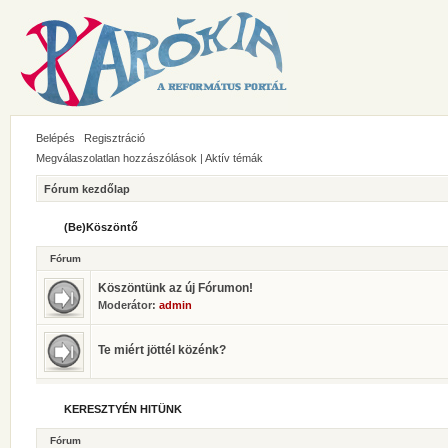
Belépés
Regisztráció
Megválaszolatlan hozzászólások
|
Aktív témák
Fórum kezdőlap
(Be)Köszöntő
Fórum
Köszöntünk az új Fórumon!
Moderátor:
admin
Te miért jöttél közénk?
KERESZTYÉN HITÜNK
Fórum