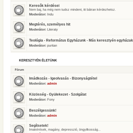
Keresők kérdései
Nem baj, ha még nem tudsz mindent, itt bátran kérdezhetsz.
Moderátor:
Indu
Megtérés, személyes hit
Moderátor:
Literaty
Teológia - Református Egyházunk - Más keresztyén egyházak
Moderátor:
puritan
KERESZTYÉN ÉLETÜNK
Fórum
Imádkozás - Igeolvasás - Bizonyságtétel
Moderátor:
admin
Közösség - Gyülekezet - Szolgálat
Moderátor:
Fony
Beszélgessünk!
Moderátor:
admin
Segítsetek!
Imakérések, magány, depresszió, öngyilkosság...