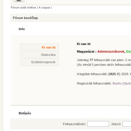
Fórum sütik törlése
|
A csapat
|
Fórum kezdőlap
Info
Ki van itt
Statisztika
Ki van itt
* Hozzászólások száma:
62628
Magyarázat :
Adminisztrátorok
,
Gl
* Témák száma:
412
Statisztika
* Felhasználók száma:
606
Jelenleg
77
felhasználó van jelen: 2 reg
Születésnaposok
* Legújabb regisztrált tagunk:
Zolee
(Az elmúlt 5 percben aktív felhasználó
A legtöbb felhasználó (
2825
fő) 2026. f
Regisztrált felhasználók:
Baidu [Spid
Belépés
Felhasználónév:
Jelszó: