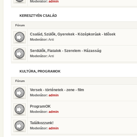
Moderátor:
admin
KERESZTYÉN CSALÁD
Fórum
Család, Szülők, Gyerekek - Középkorúak - Idősek
Moderátor:
Anti
Serdülők, Fiatalok - Szerelem - Házasság
Moderátor:
Anti
KULTÚRA, PROGRAMOK
Fórum
Versek - történetek - zene - film
Moderátor:
admin
ProgramOK
Moderátor:
admin
Találkozzunk!
Moderátor:
admin