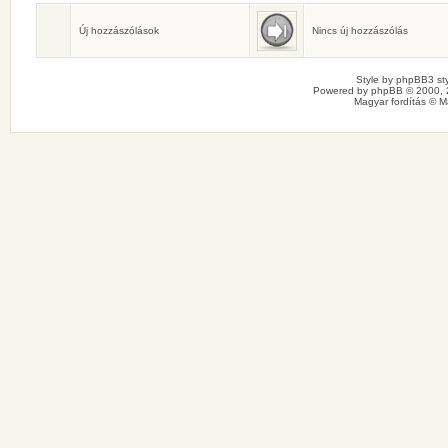
Születésnaposok
Ma senkinek sincs születésnapja.
Új hozzászólások
Nincs új hozzászólás
Style by
phpBB3 sty
Powered by
phpBB
© 2000, 
Magyar fordítás ©
M