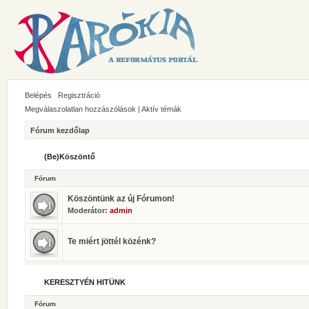
Belépés
Regisztráció
Megválaszolatlan hozzászólások
|
Aktív témák
Fórum kezdőlap
(Be)Köszöntő
Fórum
Köszöntünk az új Fórumon!
Moderátor:
admin
Te miért jöttél közénk?
KERESZTYÉN HITÜNK
Fórum