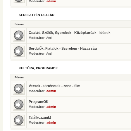
Moderátor:
admin
KERESZTYÉN CSALÁD
Fórum
Család, Szülők, Gyerekek - Középkorúak - Idősek
Moderátor:
Anti
Serdülők, Fiatalok - Szerelem - Házasság
Moderátor:
Anti
KULTÚRA, PROGRAMOK
Fórum
Versek - történetek - zene - film
Moderátor:
admin
ProgramOK
Moderátor:
admin
Találkozzunk!
Moderátor:
admin