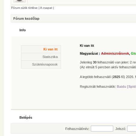
Fórum sütik törlése
|
A csapat
|
Fórum kezdőlap
Info
Ki van itt
Statisztika
Ki van itt
* Hozzászólások száma:
62626
Magyarázat :
Adminisztrátorok
,
Gl
* Témák száma:
412
Statisztika
* Felhasználók száma:
606
Jelenleg
30
felhasználó van jelen: 2 reg
Születésnaposok
* Legújabb regisztrált tagunk:
Zolee
(Az elmúlt 5 percben aktív felhasználó
A legtöbb felhasználó (
2825
fő) 2026. f
Regisztrált felhasználók:
Baidu [Spid
Belépés
Felhasználónév:
Jelszó: