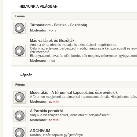
HELYÜNK A VILÁGBAN
Fórum
Társadalom - Politika - Gazdaság
Moderátor:
Fony
Más vallások és filozófiák
Amint a téma címe is mutatja, itt szinte bármi megtörténhet.
Célunk az értelmes párbeszéd, - addig, amíg ez a két szó együtt és eg
értelmezhető.
Bizonytalanok olvasás előtt kérdezzék meg kezelőorvosuk, gyógyszeré
Moderátor:
Indu
Gépház
Fórum
Moderálás - A fórummal kapcsolatos észrevételek
A fórumon megjelenő tartalmakkal kapcsolatos témák. Hibajelentés, bán
Moderátor:
admin
A Parókia portálról
Várjuk a visszajelzéseket, javaslatokat, felajánlásokat.
Moderátor:
admin
ARCHIVUM
Korábbi, lezárt topikok gyűjteménye.