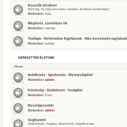
Keresők kérdései
Nem baj, ha még nem tudsz mindent, itt bátran kérdezhetsz.
Moderátor:
Indu
Megtérés, személyes hit
Moderátor:
Literaty
Teológia - Református Egyházunk - Más keresztyén egyházak
Moderátor:
puritan
KERESZTYÉN ÉLETÜNK
Fórum
Imádkozás - Igeolvasás - Bizonyságtétel
Moderátor:
admin
Közösség - Gyülekezet - Szolgálat
Moderátor:
Fony
Beszélgessünk!
Moderátor:
admin
Segítsetek!
Imakérések, magány, depresszió, öngyilkosság...