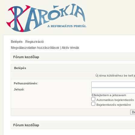
Belépés
Regisztráció
Megválaszolatlan hozzászólások
|
Aktív témák
Fórum kezdőlap
Belépés
Új téma küldéséhez be kell
Felhasználónév:
Jelszó:
Elfelejtettem a jelszavam
Automatikus bejelentkezés
Bejelentkezés rejtettként
Fórum kezdőlap