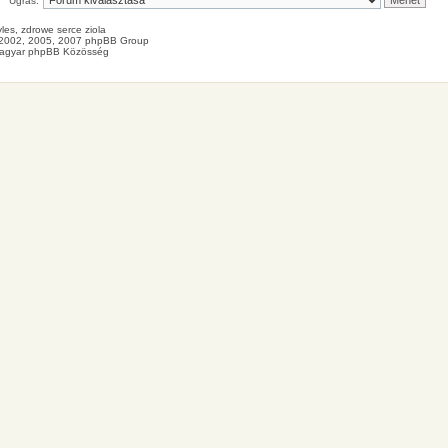
Ugrás:
les
, zdrowe
serce
ziola
2002, 2005, 2007 phpBB Group
agyar phpBB Közösség