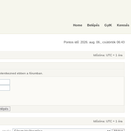
Home
Belépés
GyIK
Keresés
Pontos idő: 2026. aug. 06., csütörtök 06:43
Időzóna: UTC + 1 óra
 jelentkezned ebben a fórumban.
Időzóna: UTC + 1 óra