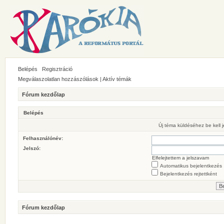
Belépés
Regisztráció
Megválaszolatlan hozzászólások
|
Aktív témák
Fórum kezdőlap
Belépés
Új téma küldéséhez be kell
Felhasználónév:
Jelszó:
Elfelejtettem a jelszavam
Automatikus bejelentkezés
Bejelentkezés rejtettként
Fórum kezdőlap