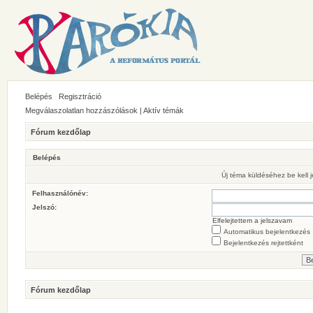
Belépés
Regisztráció
Megválaszolatlan hozzászólások
|
Aktív témák
Fórum kezdőlap
Belépés
Új téma küldéséhez be kell
Felhasználónév:
Jelszó:
Elfelejtettem a jelszavam
Automatikus bejelentkezés
Bejelentkezés rejtettként
Fórum kezdőlap