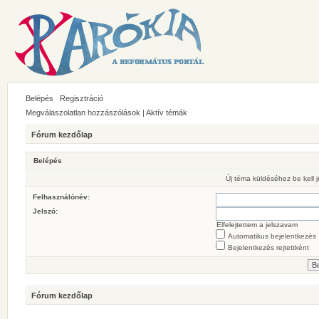
Belépés
Regisztráció
Megválaszolatlan hozzászólások
|
Aktív témák
Fórum kezdőlap
Belépés
Új téma küldéséhez be kell
Felhasználónév:
Jelszó:
Elfelejtettem a jelszavam
Automatikus bejelentkezés
Bejelentkezés rejtettként
Fórum kezdőlap