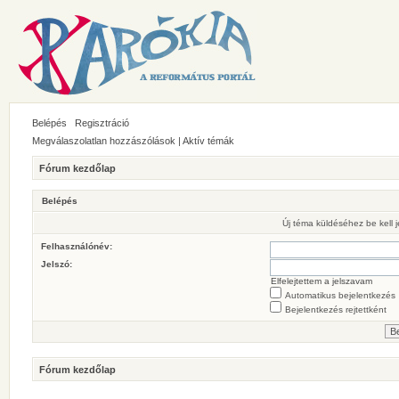
Belépés
Regisztráció
Megválaszolatlan hozzászólások
|
Aktív témák
Fórum kezdőlap
Belépés
Új téma küldéséhez be kell
Felhasználónév:
Jelszó:
Elfelejtettem a jelszavam
Automatikus bejelentkezés
Bejelentkezés rejtettként
Fórum kezdőlap