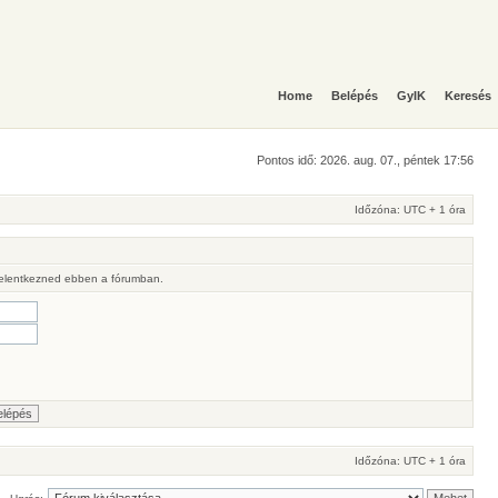
Home
Belépés
GyIK
Keresés
Pontos idő: 2026. aug. 07., péntek 17:56
Időzóna: UTC + 1 óra
 jelentkezned ebben a fórumban.
Időzóna: UTC + 1 óra