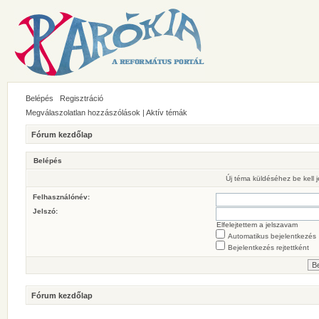
Belépés
Regisztráció
Megválaszolatlan hozzászólások
|
Aktív témák
Fórum kezdőlap
Belépés
Új téma küldéséhez be kell
Felhasználónév:
Jelszó:
Elfelejtettem a jelszavam
Automatikus bejelentkezés
Bejelentkezés rejtettként
Fórum kezdőlap