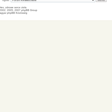
Ugrás:
les
, zdrowe
serce
ziola
2002, 2005, 2007 phpBB Group
agyar phpBB Közösség