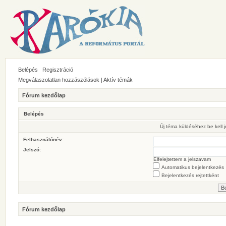
Belépés
Regisztráció
Megválaszolatlan hozzászólások
|
Aktív témák
Fórum kezdőlap
Belépés
Új téma küldéséhez be kell
Felhasználónév:
Jelszó:
Elfelejtettem a jelszavam
Automatikus bejelentkezés
Bejelentkezés rejtettként
Fórum kezdőlap